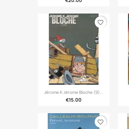
€20.00
favorite_border
Quick view

Jérome K Jérome Bloche (9)...
€15.00
favorite_border