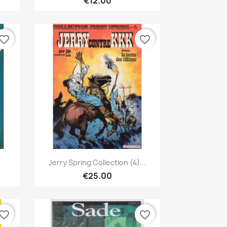
€12.00
vorite_border
favorite_border
Quick view

Jerry Spring Collection (4)...
€25.00
vorite_border
favorite_border