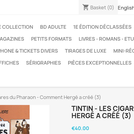
shopping_cart
Basket
(0)
Englis
E COLLECTION
BD ADULTE
1E ÉDITION DÉCLASSÉES
AGAZINES
PETITS FORMATS
LIVRES - ROMANS - ET
HONE & TICKETS DIVERS
TIRAGES DE LUXE
MINI-RÉ
FFICHES
SÉRIGRAPHIES
PIÈCES EXCEPTIONNELLES
gares du Pharaon - Comment Hergé a créé (3)
TINTIN - LES CIG
HERGÉ A CRÉÉ (3)
€40.00