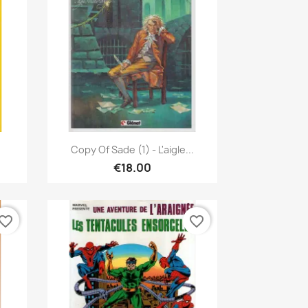
Quick view

Copy Of Sade (1) - L'aigle...
€18.00
vorite_border
favorite_border