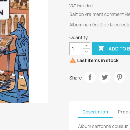
VAT included
Sait on vraiment comment Her
Album numéro 3 de la collec
Quantity

ADD TO 

Last items in stock
Share
Description
Produ
Album cartonné couleur "