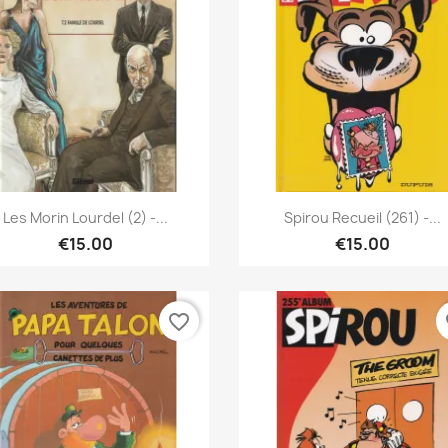
Quick view
Quick view


Les Morin Lourdel (2) -...
Spirou Recueil (261) -...
€15.00
€15.00
favorite_border
fa