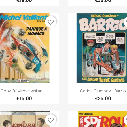
€18.00
€35.00
favorite_border
fa
Quick view
Quick view


Copy Of Michel Vaillant...
Carlos Gimenez - Barrio
€15.00
€25.00
favorite_border
fa