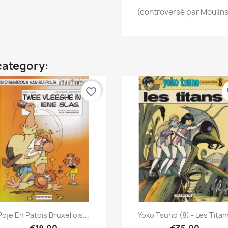
(controversé par Moulins
category:
favorite_border
fa
Quick view
Quick view


Poje En Patois Bruxellois...
Yoko Tsuno (8) - Les Titan