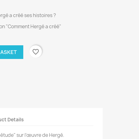
gé a créé ses histoires ?
tion "Comment Hergé a créé"
favorite_border
BASKET
ct Details
étude" sur l’œuvre de Hergé.