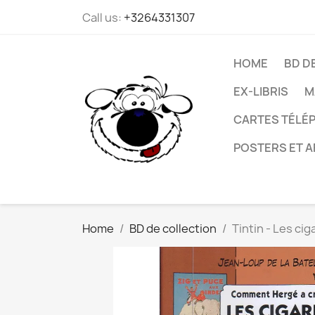
Call us:
+3264331307
HOME
BD D
EX-LIBRIS
M
CARTES TÉLÉP
POSTERS ET A
Home
BD de collection
Tintin - Les ci