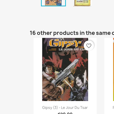
16 other products in the same 
favorite_border
Quick view

Gipsy (3) - Le Jour Du Tsar