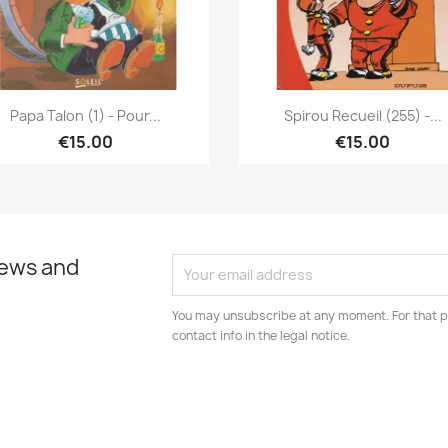
Quick view
Quick view


Papa Talon (1) - Pour...
Spirou Recueil (255) -...
€15.00
€15.00
news and
You may unsubscribe at any moment. For that p
contact info in the legal notice.