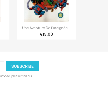
Quick view

Une Aventure De L'araignée...
€15.00
urpose, please find our