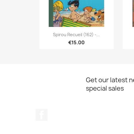
Quick view

Spirou Recueil (162) -...
€15.00
Get our latest 
special sales
Facebook