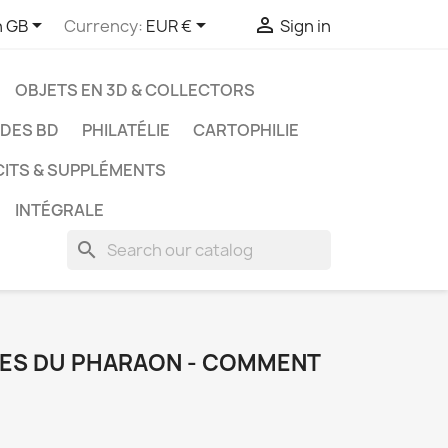



h GB
Currency:
EUR €
Sign in
OBJETS EN 3D & COLLECTORS
UDES BD
PHILATÉLIE
CARTOPHILIE
CITS & SUPPLÉMENTS
INTÉGRALE
search
ARES DU PHARAON - COMMENT