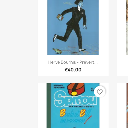
Quick view

Hervé Bourhis - Prévert...
€40.00
favorite_border