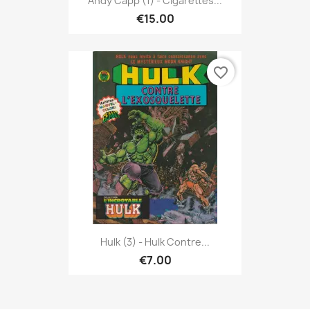
Andy Capp (1) - Cigarettes...
€15.00
favorite_border
Hulk (3) - Hulk Contre...
€7.00