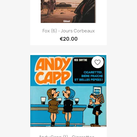
Fox (6) - Jours Corbeaux
€20.00
favorite_border