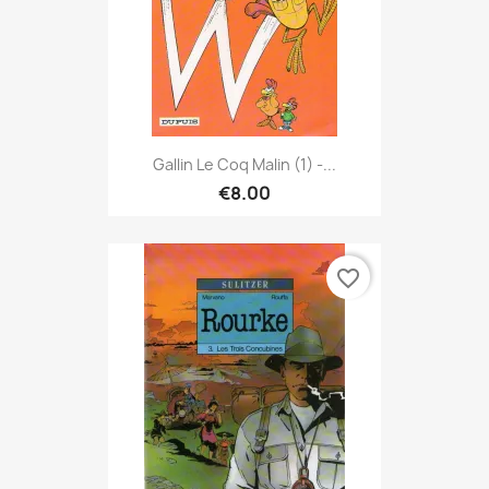
Gallin Le Coq Malin (1) -...
€8.00
favorite_border