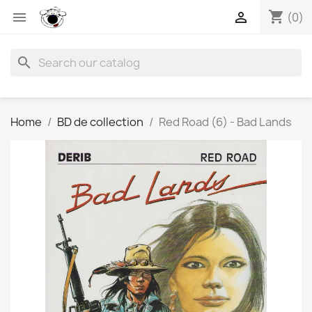
shopping_cart


(0)
search
Home
BD de collection
Red Road (6) - Bad Lands