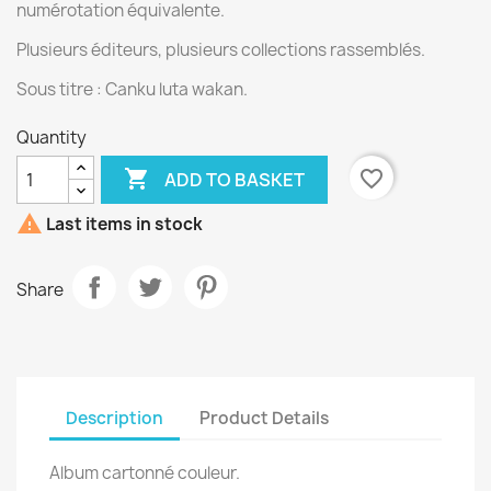
numérotation équivalente.
Plusieurs éditeurs, plusieurs collections rassemblés.
Sous titre : Canku luta wakan.
Quantity

favorite_border
ADD TO BASKET

Last items in stock
Share
Description
Product Details
Album cartonné couleur.