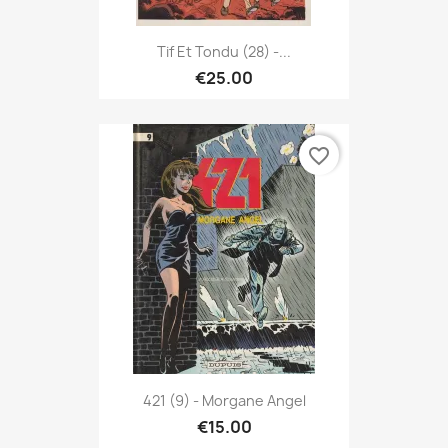
Tif Et Tondu (28) -...
€25.00
favorite_border
421 (9) - Morgane Angel
€15.00