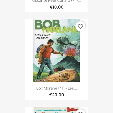
Oscar Le Petit Canard (7) -...
€18.00
favorite_border
Bob Morane (41) - Les...
€20.00