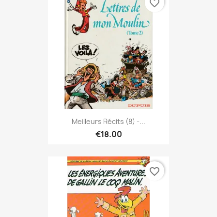
favorite_border
Meilleurs Récits (8) -...
€18.00
favorite_border