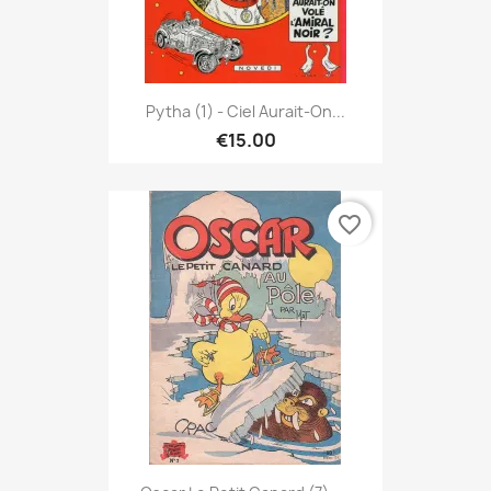
Pytha (1) - Ciel Aurait-On...
€15.00
favorite_border