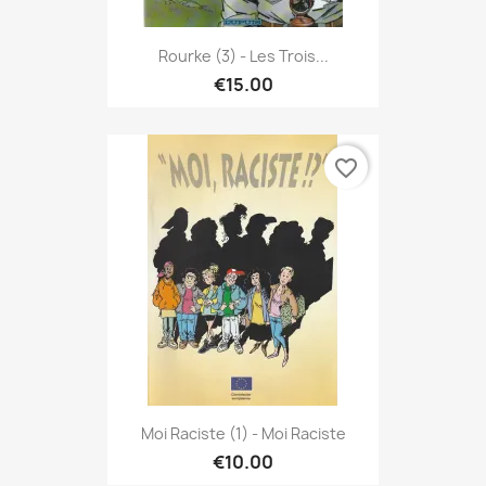
Rourke (3) - Les Trois...
€15.00
favorite_border
Moi Raciste (1) - Moi Raciste
€10.00