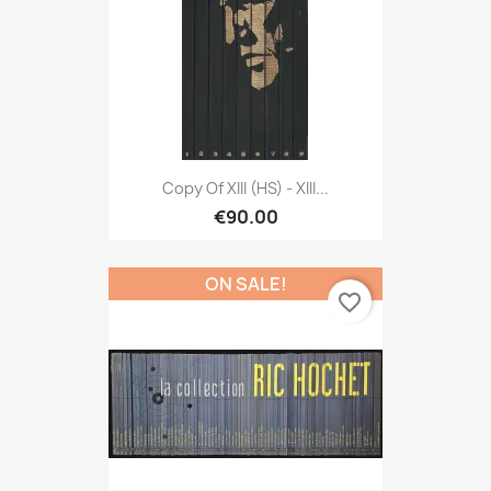
Copy Of XIII (HS) - XIII...
€90.00
ON SALE!
favorite_border