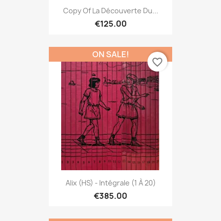
Copy Of La Découverte Du...
€125.00
ON SALE!
favorite_border
Alix (HS) - Intégrale (1 À 20)
€385.00