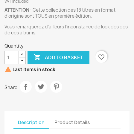
VAT included
ATTENTION
: Cette collection des 18 titres en format
d'origine sont TOUS en première édition.
Vous remarquerez d'ailleurs l'inconstance de look des dos
de ces albums.
Quantity

favorite_border
ADD TO BASKET

Last items in stock
Share
Description
Product Details