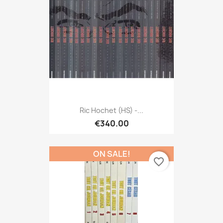
Ric Hochet (HS) -...
€340.00
ON SALE!
favorite_border