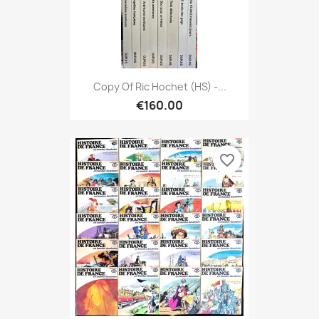
Copy Of Ric Hochet (HS) -...
€160.00
favorite_border