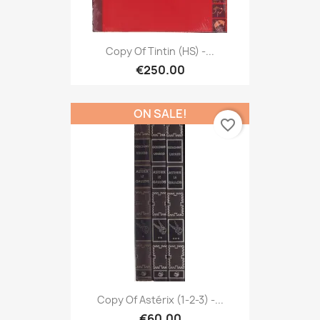
Copy Of Tintin (HS) -...
€250.00
ON SALE!
favorite_border
Copy Of Astérix (1-2-3) -...
€60.00