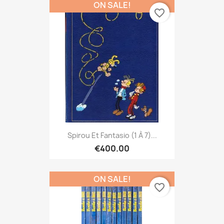
ON SALE!
favorite_border
Spirou Et Fantasio (1 À 7)...
€400.00
ON SALE!
favorite_border