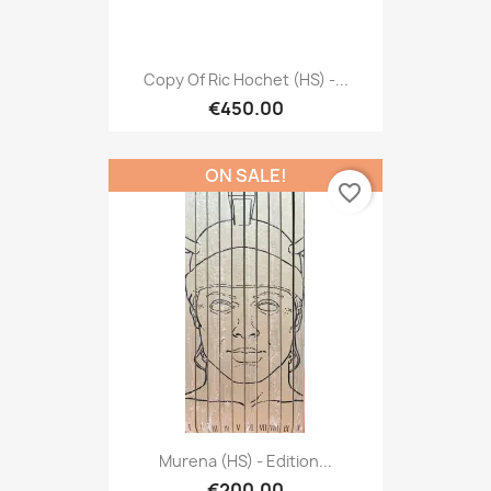
Copy Of Ric Hochet (HS) -...
€450.00
ON SALE!
favorite_border
Murena (HS) - Edition...
€200.00