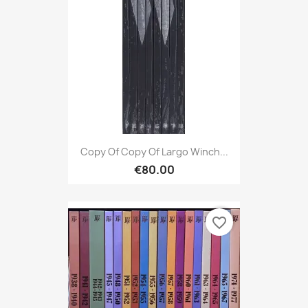
Copy Of Copy Of Largo Winch...
€80.00
favorite_border