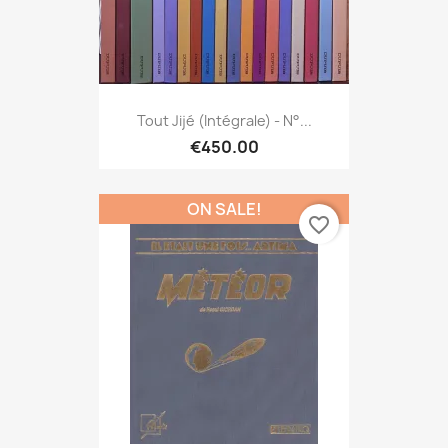
Tout Jijé (Intégrale) - N°...
€450.00
ON SALE!
favorite_border