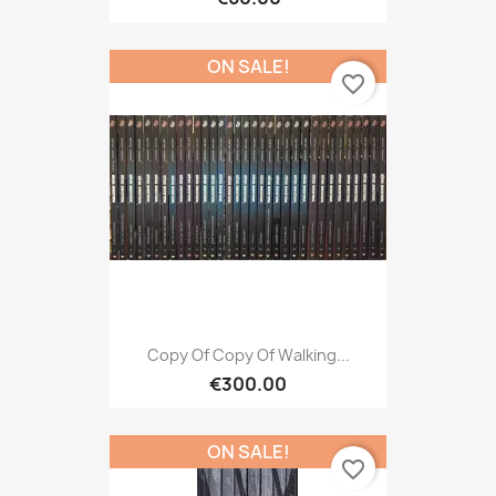
ON SALE!
favorite_border
Copy Of Copy Of Walking...
€300.00
ON SALE!
favorite_border