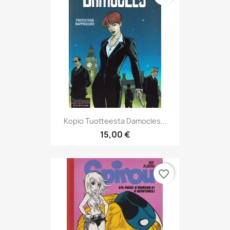
Kopio Tuotteesta Damocles...
15,00 €
favorite_border