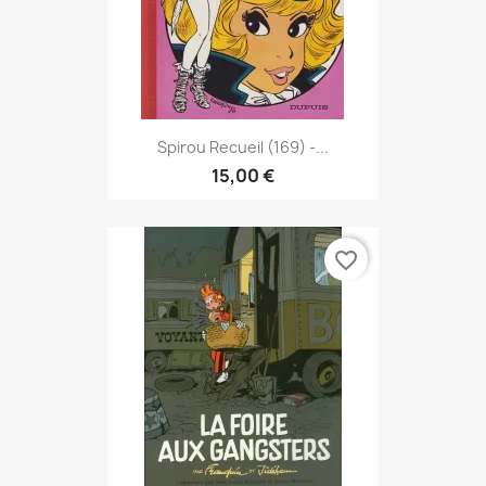
Spirou Recueil (169) -...
15,00 €
favorite_border