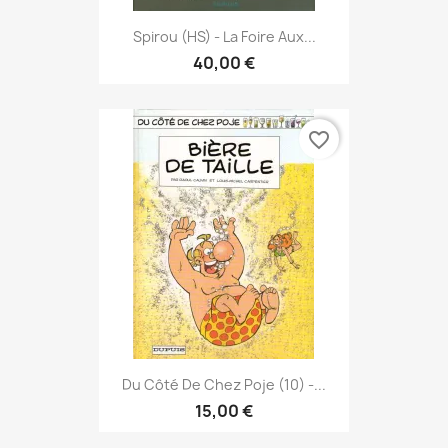
Spirou (HS) - La Foire Aux...
40,00 €
favorite_border
Du Côté De Chez Poje (10) -...
15,00 €