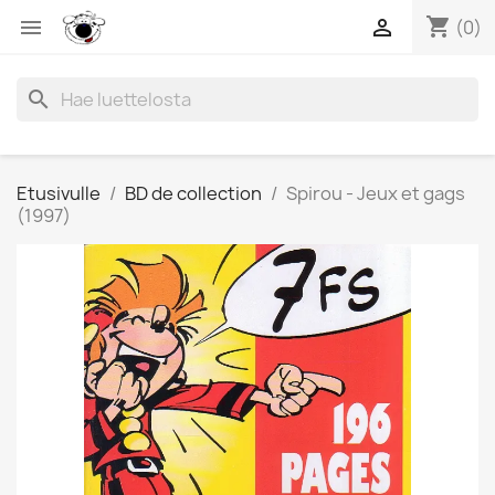
shopping_cart


(0)
search
Etusivulle
BD de collection
Spirou - Jeux et gags
(1997)