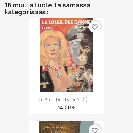
16 muuta tuotetta samassa
kategoriassa:
favorite_border
Le Soleil Des Damnés (1) -...
14,00 €
favorite_border