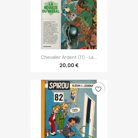
Chevalier Ardent (11) - La...
20,00 €
favorite_border