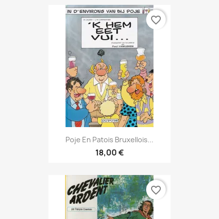
favorite_border
Poje En Patois Bruxellois...
18,00 €
favorite_border