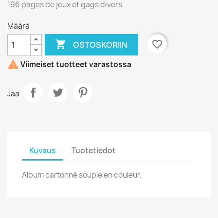
196 pages de jeux et gags divers.
Määrä

favorite_border
OSTOSKORIIN

Viimeiset tuotteet varastossa
Jaa
Kuvaus
Tuotetiedot
Album cartonné souple en couleur.