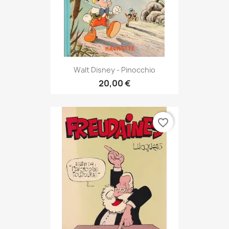
Walt Disney - Pinocchio
20,00 €
favorite_border