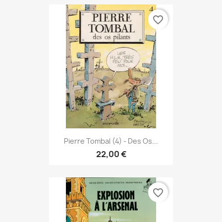
favorite_border
Pierre Tombal (4) - Des Os...
22,00 €
favorite_border