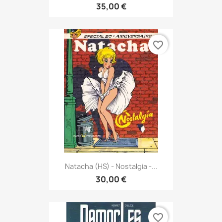
35,00 €
favorite_border
Natacha (HS) - Nostalgia -...
30,00 €
favorite_border