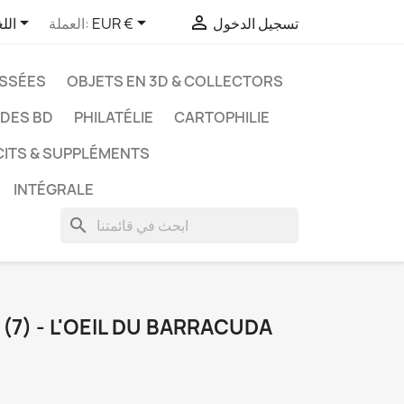



تسجيل الدخول
EUR €
العملة:
الل
ASSÉES
OBJETS EN 3D & COLLECTORS
UDES BD
PHILATÉLIE
CARTOPHILIE
CITS & SUPPLÉMENTS
INTÉGRALE
search
(7) - L'OEIL DU BARRACUDA