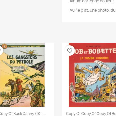
Album cartonné couleur.
Au 4e plat, une photo, du 
der
favorite_border
نظرة سريعة
نظرة سريعة


Copy Of Buck Danny (9) -...
Copy Of Copy Of Copy Of Bo