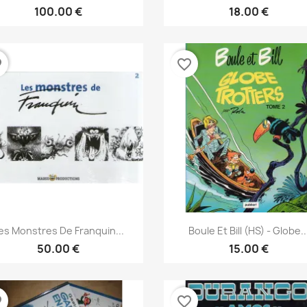
100.00 €
18.00 €
der
favorite_border
نظرة سريعة
نظرة سريعة


es Monstres De Franquin...
Boule Et Bill (HS) - Globe..
50.00 €
15.00 €
der
favorite_border