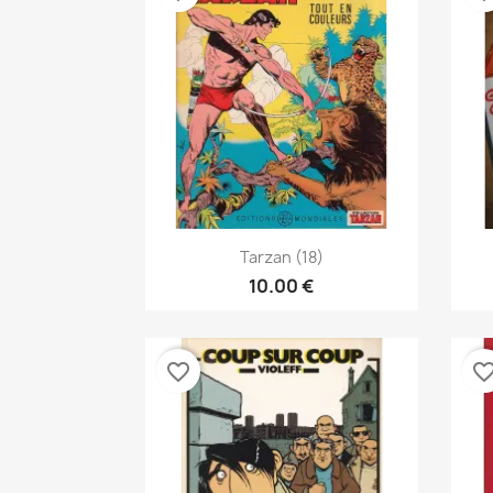
نظرة سريعة

Tarzan (18)
10.00 €
favorite_border
favorite_bor