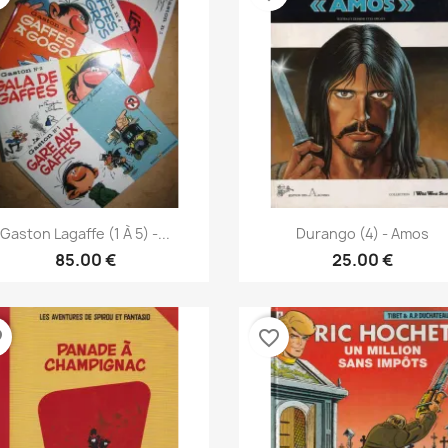
نظرة سريعة
نظرة سريعة


Gaston Lagaffe (1 À 5) -...
Durango (4) - Amos
85.00 €
25.00 €
der
favorite_border