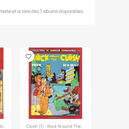
texte et la liste des 7 albums disponibles.
favorite_border
نظرة سريعة

b...
Closh (1) - Rock Around The...