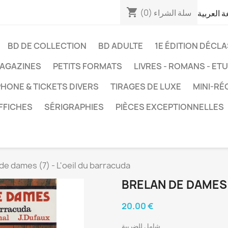
shopping_cart
سلة الشراء
(0)
غة العربية
BD DE COLLECTION
BD ADULTE
1E ÉDITION DÉCL
AGAZINES
PETITS FORMATS
LIVRES - ROMANS - ET
HONE & TICKETS DIVERS
TIRAGES DE LUXE
MINI-RÉ
FFICHES
SÉRIGRAPHIES
PIÈCES EXCEPTIONNELLES
de dames (7) - L'oeil du barracuda
BRELAN DE DAMES 
20.00 €
شامل للضريبة