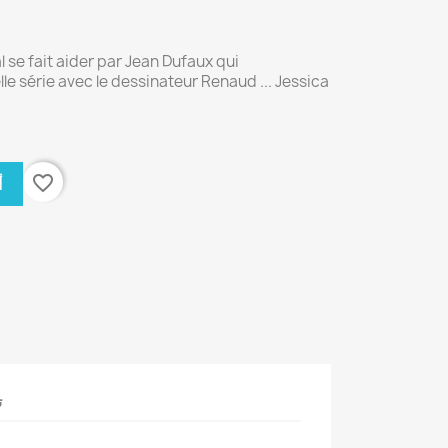
 se fait aider par Jean Dufaux qui
e série avec le dessinateur Renaud ... Jessica
favorite_border
أ
ت