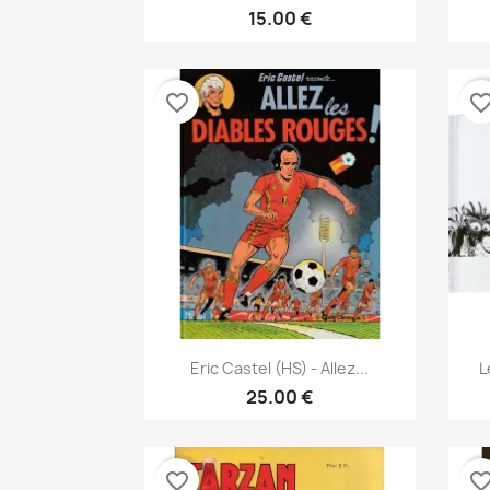
15.00 €
favorite_border
favorite_bor
نظرة سريعة

Eric Castel (HS) - Allez...
L
25.00 €
favorite_border
favorite_bor