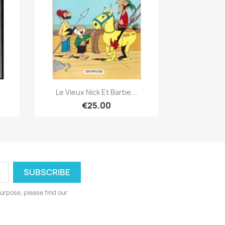
Quick view

Le Vieux Nick Et Barbe...
€25.00
urpose, please find our