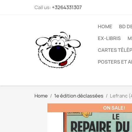
Call us:
+3264331307
HOME
BD D
EX-LIBRIS
M
CARTES TÉLÉP
POSTERS ET A
Home
1e édition déclassées
Lefranc (4
ON SALE!