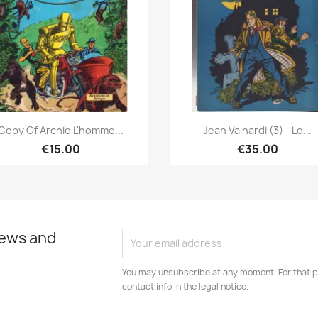
Quick view
Quick view


Copy Of Archie L'homme...
Jean Valhardi (3) - Le...
€15.00
€35.00
news and
You may unsubscribe at any moment. For that p
contact info in the legal notice.