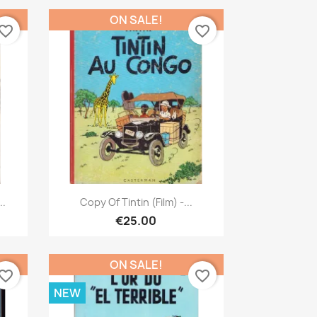
ON SALE!
vorite_border
favorite_border
Quick view

..
Copy Of Tintin (Film) -...
€25.00
ON SALE!
vorite_border
favorite_border
NEW