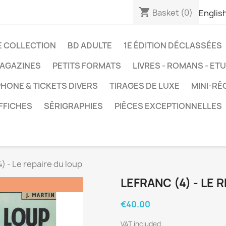
shopping_cart
Basket
(0)
Englis
E COLLECTION
BD ADULTE
1E ÉDITION DÉCLASSÉES
AGAZINES
PETITS FORMATS
LIVRES - ROMANS - ET
HONE & TICKETS DIVERS
TIRAGES DE LUXE
MINI-RÉ
FFICHES
SÉRIGRAPHIES
PIÈCES EXCEPTIONNELLES
) - Le repaire du loup
LEFRANC (4) - LE 
€40.00
VAT included