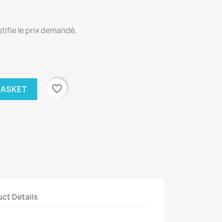
tifie le prix demandé.
favorite_border
BASKET
ct Details