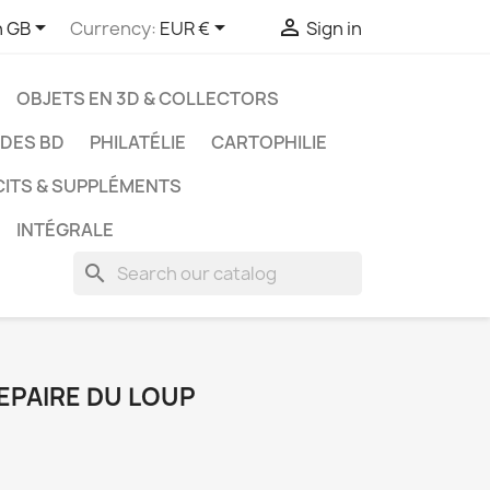



h GB
Currency:
EUR €
Sign in
OBJETS EN 3D & COLLECTORS
UDES BD
PHILATÉLIE
CARTOPHILIE
CITS & SUPPLÉMENTS
INTÉGRALE
search
REPAIRE DU LOUP