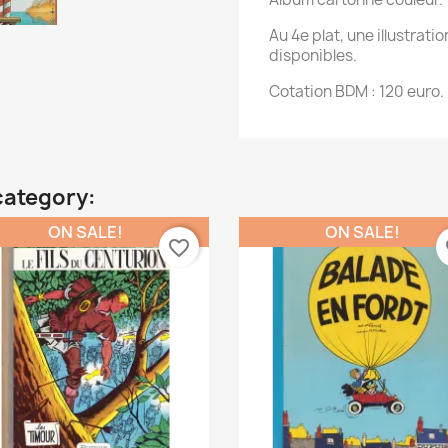
Au 4e plat, une illustrati
disponibles.
Cotation BDM : 120 euro.
category:
ON SALE!
ON SALE!
favorite_border
fa