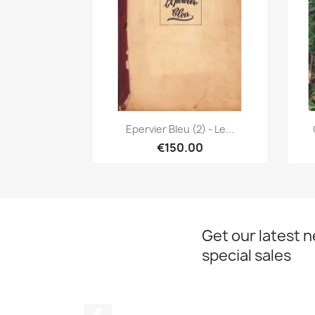
Quick view

Epervier Bleu (2) - Le...
€150.00
Get our latest 
special sales
Facebook