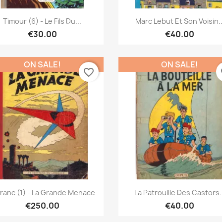
Quick view
Quick view


Timour (6) - Le Fils Du...
Marc Lebut Et Son Voisin..
€30.00
€40.00
ON SALE!
ON SALE!
favorite_border
fa
Quick view
Quick view


franc (1) - La Grande Menace
La Patrouille Des Castors.
€250.00
€40.00