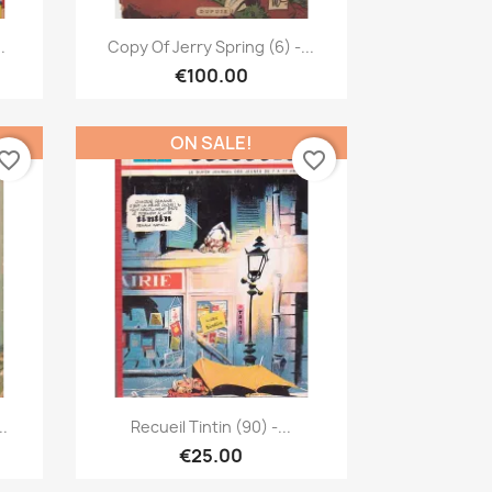
Quick view

.
Copy Of Jerry Spring (6) -...
€100.00
ON SALE!
vorite_border
favorite_border
Quick view

..
Recueil Tintin (90) -...
€25.00