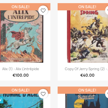
ON SALE!
ON SALE!
favorite_border
fa
Quick view
Quick view


Alix (1) - Alix L'intrépide
Copy Of Jerry Spring (2) -.
€100.00
€40.00
ON SALE!
ON SALE!
favorite_border
fa
W