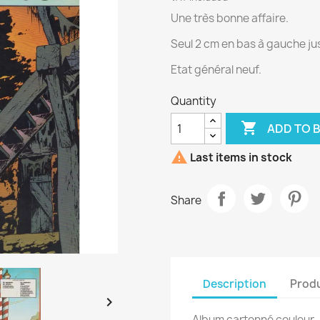
Une très bonne affaire.
Seul 2 cm en bas à gauche jus
Etat général neuf.
Quantity

ADD TO 

Last items in stock
Share
Description
Produ

Album cartonné couleur.