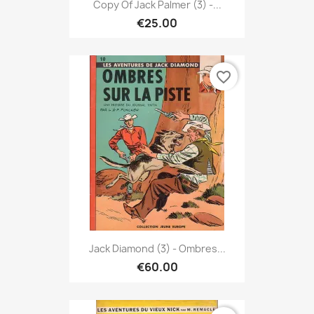
Copy Of Jack Palmer (3) -...
€25.00
favorite_border
Jack Diamond (3) - Ombres...
€60.00