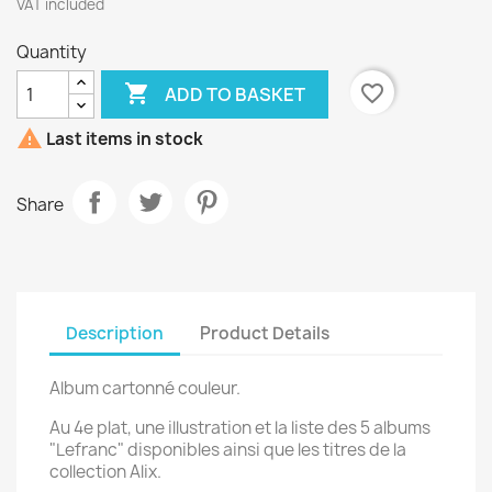
VAT included
Quantity

favorite_border
ADD TO BASKET

Last items in stock
Share
Description
Product Details
Album cartonné couleur.
Au 4e plat, une illustration et la liste des 5 albums
"Lefranc" disponibles ainsi que les titres de la
collection Alix.