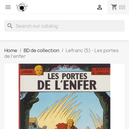
shopping_cart


(0)
search
Home
BD de collection
Lefranc (5) - Les portes
de l'enfer