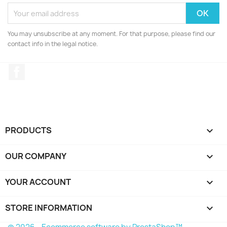
You may unsubscribe at any moment. For that purpose, please find our
contact info in the legal notice.
Facebook
PRODUCTS

OUR COMPANY

YOUR ACCOUNT

STORE INFORMATION
keyboard_arrow_down