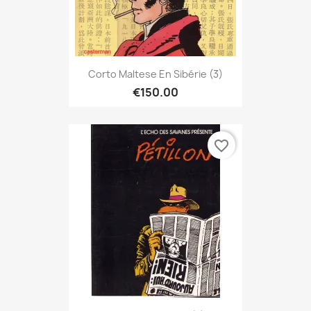
Corto Maltese En Sibérie (3)
€150.00
favorite_border