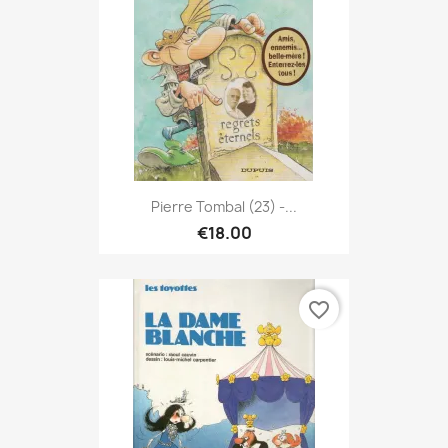
Pierre Tombal (23) -...
€18.00
favorite_border