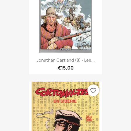
Jonathan Cartland (8) - Les...
€15.00
favorite_border