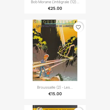
Bob Morane L'intégrale (12)...
€25.00
favorite_border
Broussaille (2) - Les...
€15.00