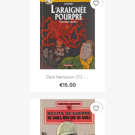
favorite_border
Dick Herisson (11) -...
€15.00
favorite_border