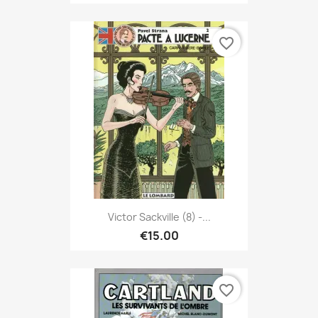
favorite_border
Victor Sackville (8) -...
€15.00
favorite_border