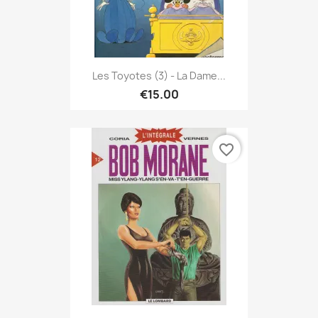
Les Toyotes (3) - La Dame...
€15.00
favorite_border