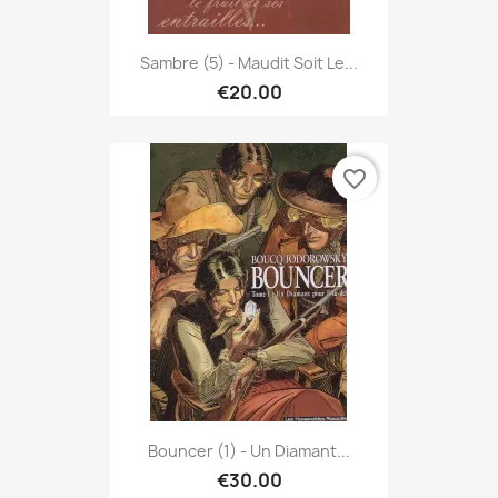
Sambre (5) - Maudit Soit Le...
€20.00
favorite_border
Bouncer (1) - Un Diamant...
€30.00