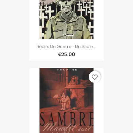
Récits De Guerre - Du Sable...
€25.00
favorite_border