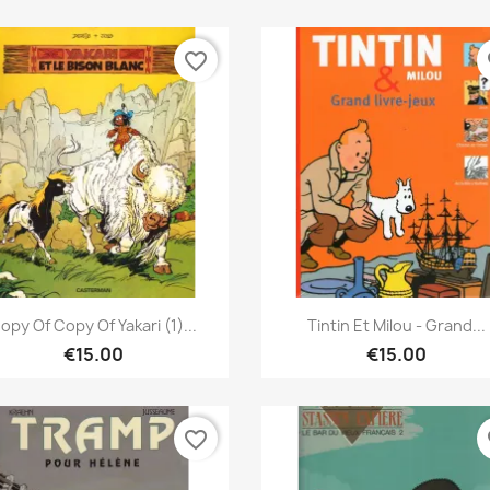
favorite_border
fa
Quick view
Quick view


opy Of Copy Of Yakari (1)...
Tintin Et Milou - Grand...
€15.00
€15.00
favorite_border
fa