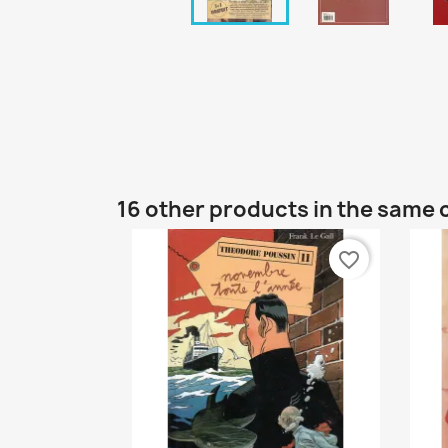
16 other products in the same 
favorite_border