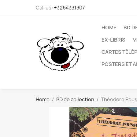
Call us:
+3264331307
HOME
BD D
EX-LIBRIS
M
CARTES TÉLÉP
POSTERS ET A
Home
BD de collection
Théodore Pouss