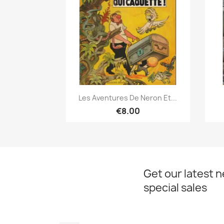
Quick view

Les Aventures De Neron Et...
€8.00
Get our latest 
special sales