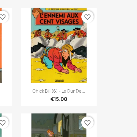
vorite_border
favorite_border
Quick view

Chick Bill (6) - Le Dur De...
€15.00
vorite_border
favorite_border