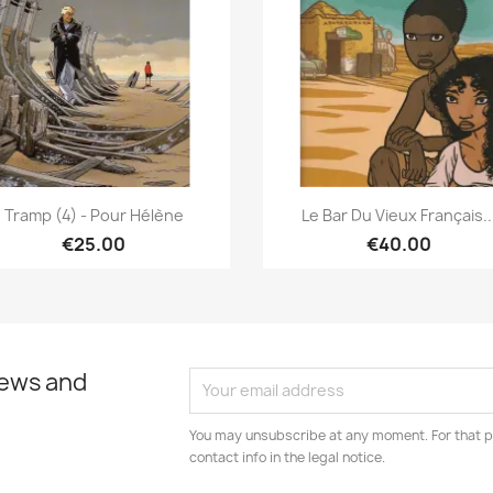
Quick view
Quick view


Tramp (4) - Pour Hélène
Le Bar Du Vieux Français..
€25.00
€40.00
news and
You may unsubscribe at any moment. For that p
contact info in the legal notice.