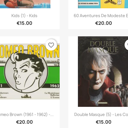
Quick view
Quick view


Kids (1) - Kids
60 Aventures De Modeste Et
€15.00
€20.00
favorite_border
fa
Quick view
Quick view


meo Brown (1961 - 1962) -...
Double Masque (5) - Les C
€20.00
€15.00