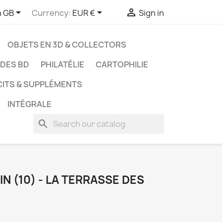



h GB
Currency:
EUR €
Sign in
OBJETS EN 3D & COLLECTORS
UDES BD
PHILATÉLIE
CARTOPHILIE
CITS & SUPPLÉMENTS
INTÉGRALE
search
 (10) - LA TERRASSE DES