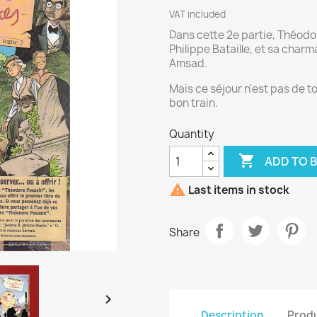
VAT included
Dans cette 2e partie, Théodo
Philippe Bataille, et sa char
Amsad.
Mais ce séjour n'est pas de t
bon train.
Quantity

ADD TO 

Last items in stock
Share

Description
Produ