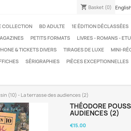
shopping_cart
Basket
(0)
Englis
E COLLECTION
BD ADULTE
1E ÉDITION DÉCLASSÉES
AGAZINES
PETITS FORMATS
LIVRES - ROMANS - ET
HONE & TICKETS DIVERS
TIRAGES DE LUXE
MINI-RÉ
FFICHES
SÉRIGRAPHIES
PIÈCES EXCEPTIONNELLES
in (10) - La terrasse des audiences (2)
THÉODORE POUSSIN
AUDIENCES (2)
€15.00