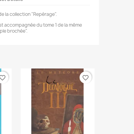
e la collection "Repérage".
est accompagnée du tome 1 de la même
uple brochée".
vorite_border
favorite_border