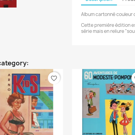
Album cartonné couleur d
Cette première édition 
série mais en reliure "so
category:
favorite_border
fa