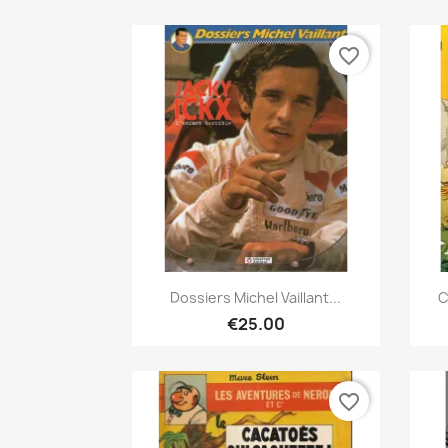
favorite_border
Quick view

Dossiers Michel Vaillant...
C
€25.00
favorite_border