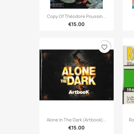
Quick view

Copy Of Théodore Poussin...
€15.00
favorite_border
Quick view

Alone In The Dark (Artbook)...
Ro
€15.00