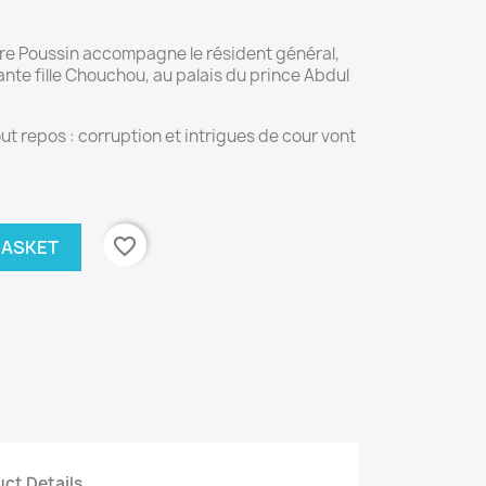
re Poussin accompagne le résident général,
mante fille Chouchou, au palais du prince Abdul
out repos : corruption et intrigues de cour vont
favorite_border
BASKET
ct Details