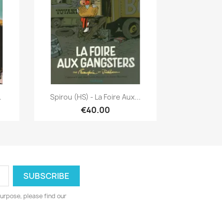
Quick view

.
Spirou (HS) - La Foire Aux...
€40.00
urpose, please find our