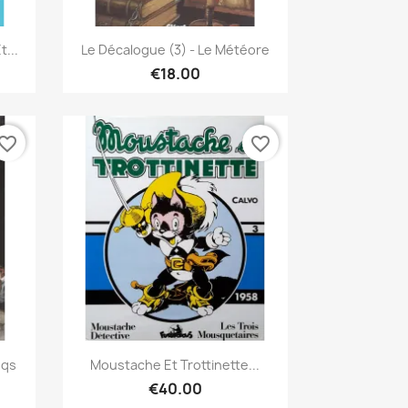
Quick view

...
Le Décalogue (3) - Le Météore
€18.00
vorite_border
favorite_border
Quick view

oqs
Moustache Et Trottinette...
€40.00