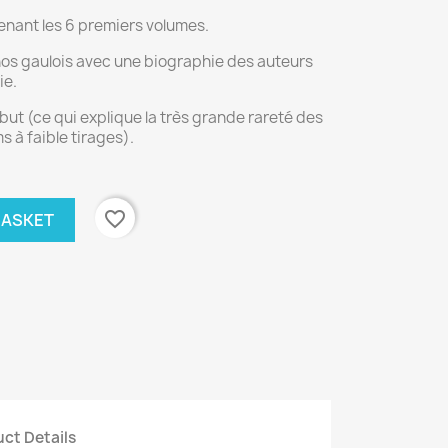
nant les 6 premiers volumes.
os gaulois avec une biographie des auteurs
ie.
ut (ce qui explique la très grande rareté des
 à faible tirages).
favorite_border
BASKET
ct Details