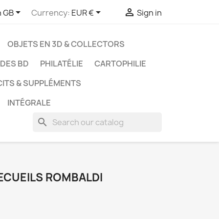



h GB
Currency:
EUR €
Sign in
OBJETS EN 3D & COLLECTORS
UDES BD
PHILATÉLIE
CARTOPHILIE
CITS & SUPPLÉMENTS
INTÉGRALE
search
 RECUEILS ROMBALDI