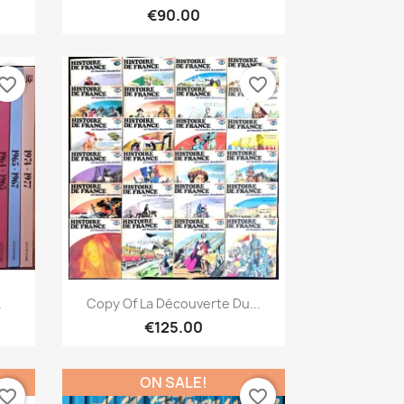
€90.00
vorite_border
favorite_border
Quick view

.
Copy Of La Découverte Du...
€125.00
ON SALE!
vorite_border
favorite_border