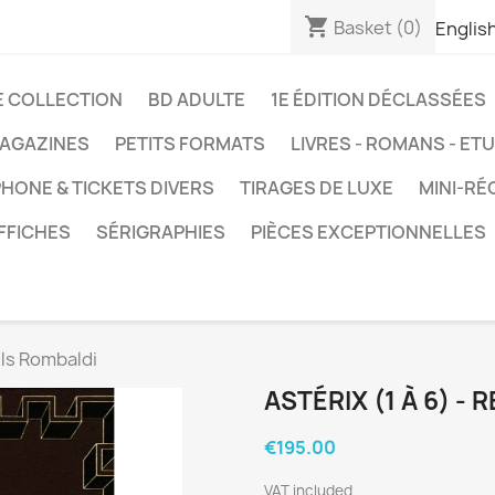
shopping_cart
Basket
(0)
Englis
E COLLECTION
BD ADULTE
1E ÉDITION DÉCLASSÉES
AGAZINES
PETITS FORMATS
LIVRES - ROMANS - ET
HONE & TICKETS DIVERS
TIRAGES DE LUXE
MINI-RÉ
FFICHES
SÉRIGRAPHIES
PIÈCES EXCEPTIONNELLES
ils Rombaldi
ASTÉRIX (1 À 6) -
€195.00
VAT included