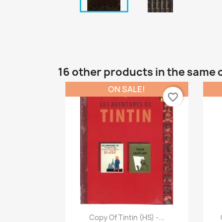
16 other products in the same 
ON SALE!
favorite_border
Quick view

Copy Of Tintin (HS) -...