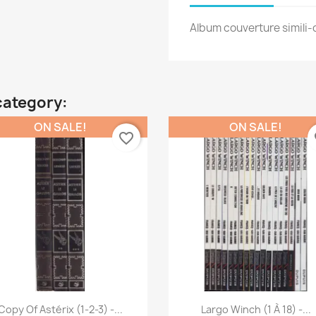
Album couverture simili-
category:
ON SALE!
ON SALE!
favorite_border
fa
Quick view
Quick view


Copy Of Astérix (1-2-3) -...
Largo Winch (1 À 18) -...