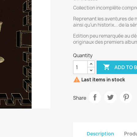
Collection incomplète compre
Reprenant les aventures de n
ainsi qu'un historix... de la sér
Edition peu remarquée au déb
originaux des premiers albums
Quantity

ADD TO 

Last items in stock
Share
Description
Produ