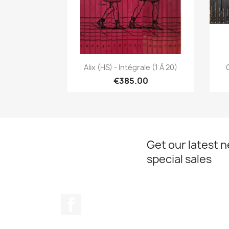
Quick view

Alix (HS) - Intégrale (1 À 20)
€385.00
Get our latest 
special sales
Facebook