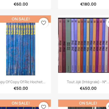
€60.00
€180.00
ON SALE!
favorite_border
fa
Quick view
Quick view


py Of Copy Of Ric Hochet...
Tout Jijé (Intégrale) - N°..
€50.00
€450.00
ON SALE!
ON SALE!
favorite_border
fa