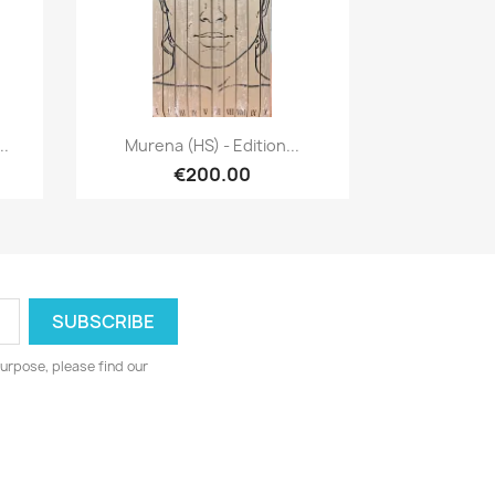
Quick view

..
Murena (HS) - Edition...
€200.00
urpose, please find our