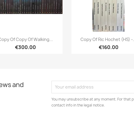
Quick view
Quick view


Copy Of Copy Of Walking...
Copy Of Ric Hochet (HS) -.
€300.00
€160.00
news and
You may unsubscribe at any moment. For that p
contact info in the legal notice.