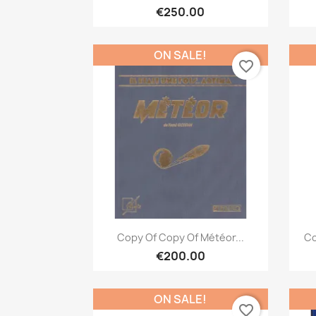
€250.00
ON SALE!
favorite_border
Quick view

Copy Of Copy Of Météor...
Co
€200.00
ON SALE!
favorite_border