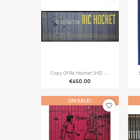
Quick view

Copy Of Ric Hochet (HS) -...
€450.00
ON SALE!
favorite_border