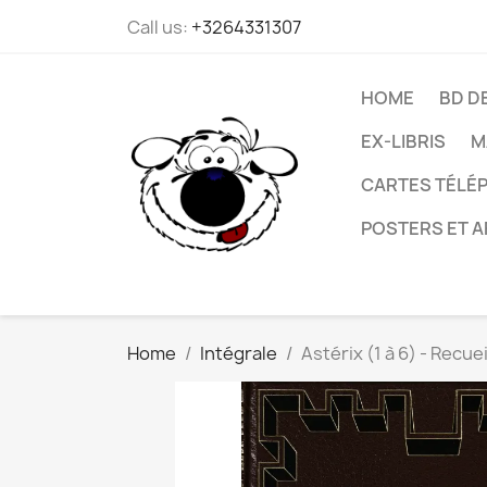
Call us:
+3264331307
HOME
BD D
EX-LIBRIS
M
CARTES TÉLÉP
POSTERS ET A
Home
Intégrale
Astérix (1 à 6) - Recue