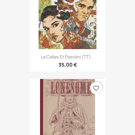
La Callas Et Pasolini (TT)...
35,00 €
favorite_border