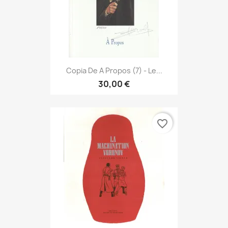
Copia De A Propos (7) - Le...
30,00 €
favorite_border