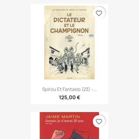
favorite_border
Spirou Et Fantasio (23) -...
125,00 €
favorite_border