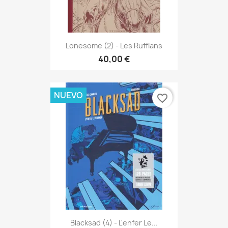
Lonesome (2) - Les Ruffians
40,00 €
NUEVO
favorite_border
Blacksad (4) - L'enfer Le...