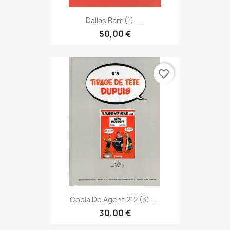
Dallas Barr (1) -...
50,00 €
favorite_border
Copia De Agent 212 (3) -...
30,00 €