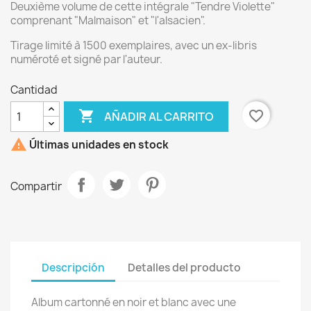
Deuxième volume de cette intégrale "Tendre Violette"
comprenant "Malmaison" et "l'alsacien".
Tirage limité à 1500 exemplaires, avec un ex-libris
numéroté et signé par l'auteur.
Cantidad

favorite_border
AÑADIR AL CARRITO

Últimas unidades en stock
Compartir
Descripción
Detalles del producto
Album cartonné en noir et blanc avec une