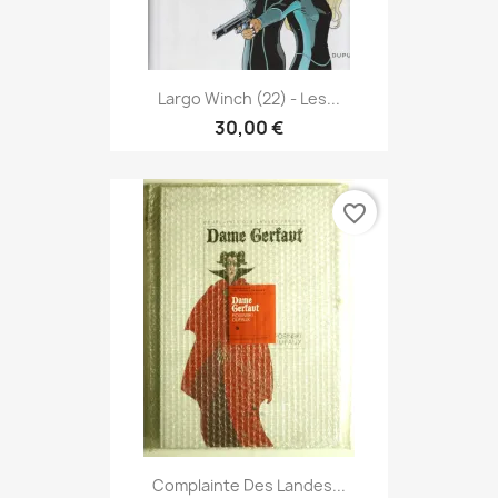
Largo Winch (22) - Les...
30,00 €
favorite_border
Complainte Des Landes...