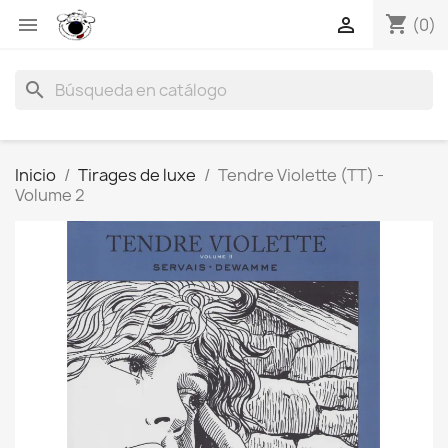
shopping_cart


(0)
search
Inicio
Tirages de luxe
Tendre Violette (TT) -
Volume 2