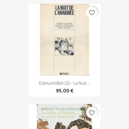
favorite_border
Edmund Bell (2) - La Nuit...
95,00 €
favorite_border