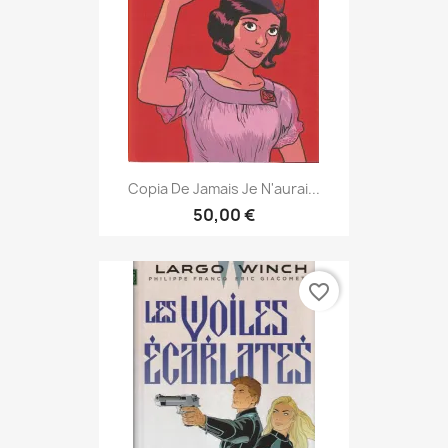
Copia De Jamais Je N'aurai...
50,00 €
favorite_border