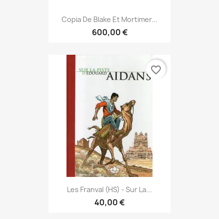
Copia De Blake Et Mortimer...
600,00 €
favorite_border
Les Franval (HS) - Sur La...
40,00 €