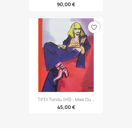
90,00 €
favorite_border
Tif Et Tondu (HS) - Mais Ou...
45,00 €