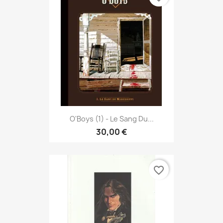
O'Boys (1) - Le Sang Du...
30,00 €
favorite_border