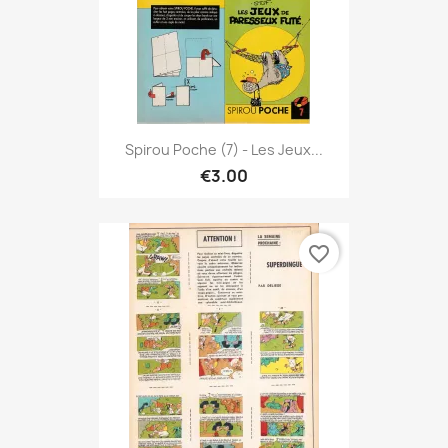
Spirou Poche (7) - Les Jeux...
€3.00
favorite_border