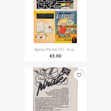
Spirou Poche (11) - A La...
€3.00
favorite_border