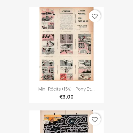
favorite_border
Mini-Récits (154) - Pony Et...
€3.00
favorite_border