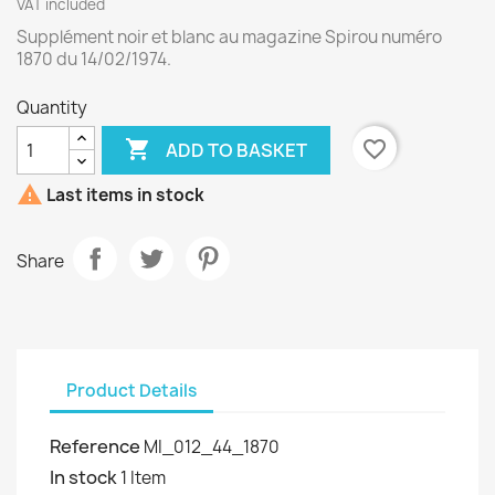
VAT included
Supplément noir et blanc au magazine Spirou numéro
1870 du 14/02/1974.
Quantity

favorite_border
ADD TO BASKET

Last items in stock
Share
Product Details
Reference
MI_012_44_1870
In stock
1 Item