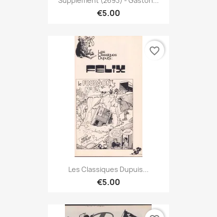
Supplément (2693) - Gaston...
€5.00
favorite_border
Les Classiques Dupuis...
€5.00