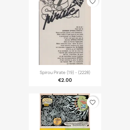
favorite_border
Spirou Pirate (19) - (2228)
€2.00
favorite_border