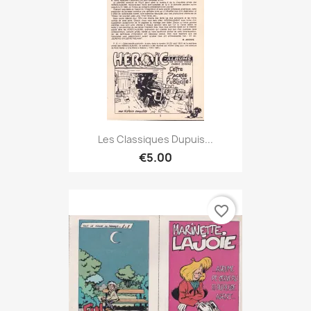
Les Classiques Dupuis...
€5.00
favorite_border