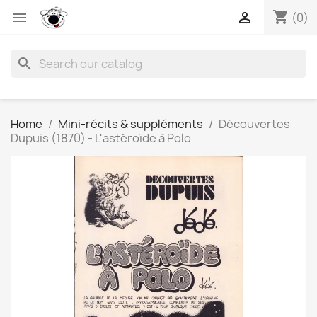
shopping_cart


(0)
search
Home
Mini-récits & suppléments
Découvertes
Dupuis (1870) - L'astéroïde à Polo