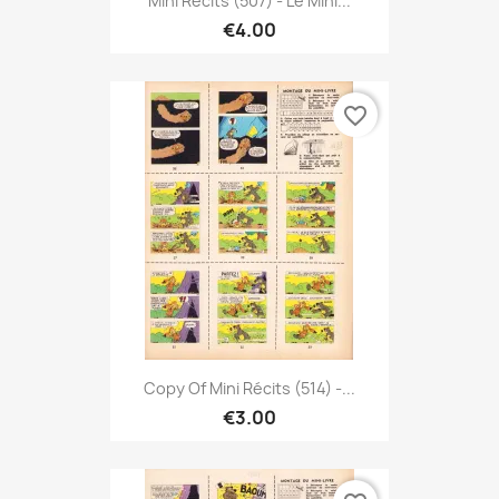
Mini Récits (507) - Le Mini...
€4.00
favorite_border
Copy Of Mini Récits (514) -...
€3.00