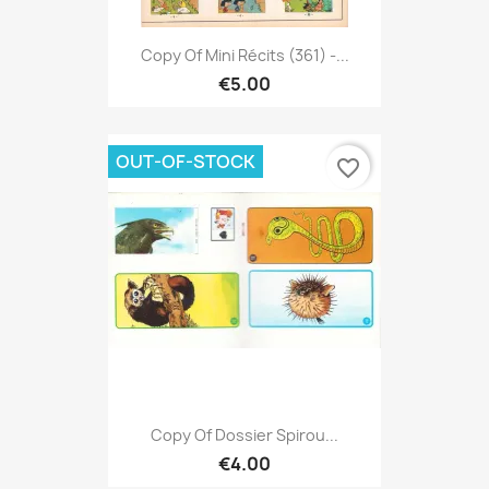
Copy Of Mini Récits (361) -...
€5.00
OUT-OF-STOCK
favorite_border
Copy Of Dossier Spirou...
€4.00