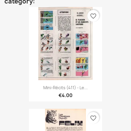
category:
favorite_border
Mini-Récits (411) - Le...
€4.00
favorite_border