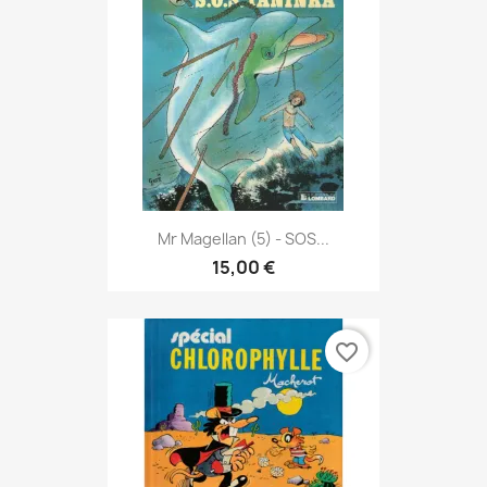
Mr Magellan (5) - SOS...
15,00 €
favorite_border