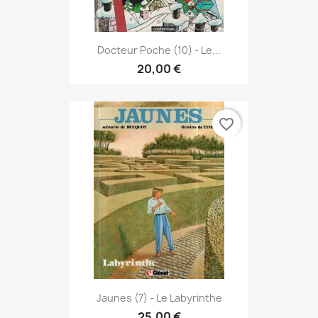
Docteur Poche (10) - Le...
20,00 €
favorite_border
Jaunes (7) - Le Labyrinthe
25,00 €