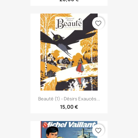
favorite_border
Beauté (1) - Désirs Exaucés...
15,00 €
favorite_border