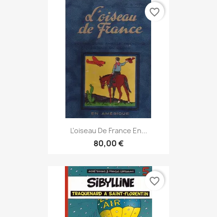
favorite_border
L'oiseau De France En...
80,00 €
favorite_border