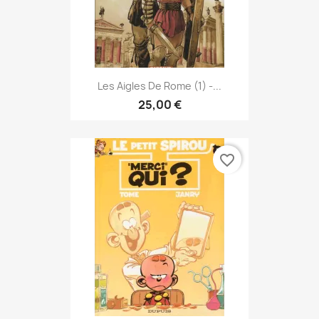
Les Aigles De Rome (1) -...
25,00 €
favorite_border