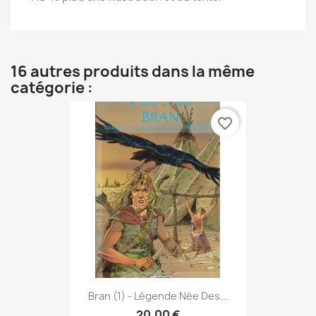
16 autres produits dans la même
catégorie :
favorite_border
Bran (1) - Légende Née Des...
20,00 €