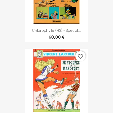
Chlorophylle (HS) - Spécial...
60,00 €
favorite_border