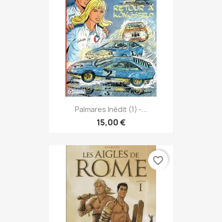
Palmares Inédit (1) -...
15,00 €
favorite_border