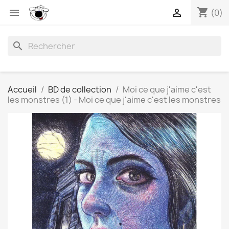
shopping_cart


(0)
search
Accueil
BD de collection
Moi ce que j'aime c'est
les monstres (1) - Moi ce que j'aime c'est les monstres