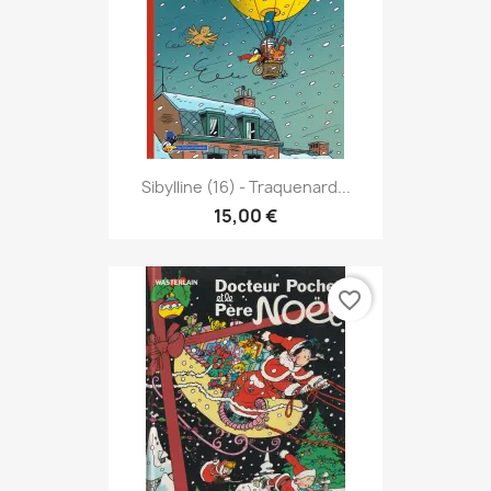
Sibylline (16) - Traquenard...
15,00 €
favorite_border