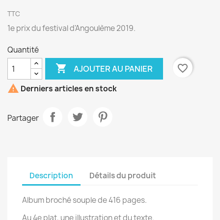
TTC
1e prix du festival d'Angoulème 2019.
Quantité

favorite_border
AJOUTER AU PANIER

Derniers articles en stock
Partager
Description
Détails du produit
Album broché souple de 416 pages.
Au 4e plat, une illustration et du texte.