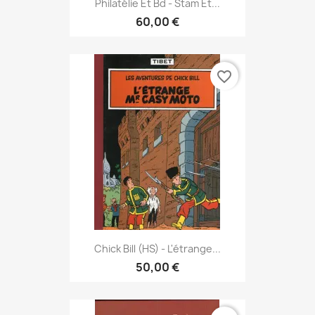
Philatélie Et Bd - Stam Et...
60,00 €
favorite_border
Chick Bill (HS) - L'étrange...
50,00 €