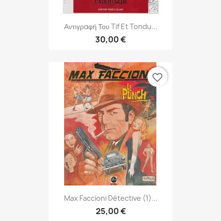
Αντιγραφή Του Tif Et Tondu...
30,00 €
favorite_border
Max Faccioni Détective (1)...
25,00 €