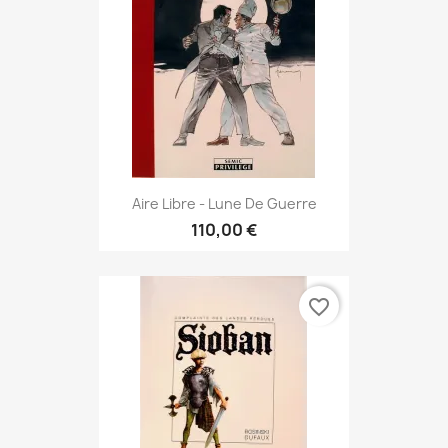
Aire Libre - Lune De Guerre
110,00 €
favorite_border