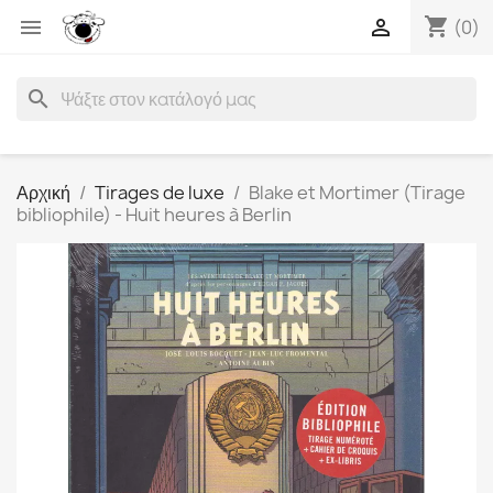
shopping_cart


(0)
search
Αρχική
Tirages de luxe
Blake et Mortimer (Tirage
bibliophile) - Huit heures à Berlin