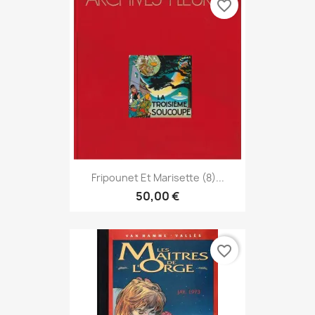
favorite_border
Fripounet Et Marisette (8)...
50,00 €
favorite_border