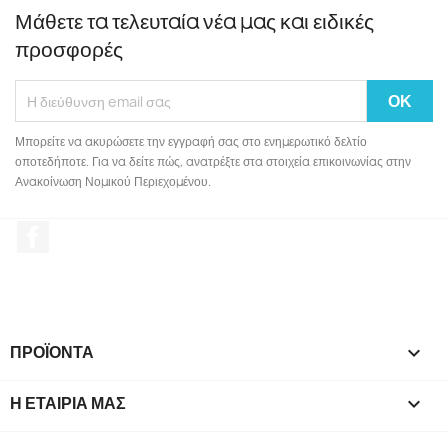
Μάθετε τα τελευταία νέα μας και ειδικές
προσφορές
Μπορείτε να ακυρώσετε την εγγραφή σας στο ενημερωτικό δελτίο
οποτεδήποτε. Για να δείτε πώς, ανατρέξτε στα στοιχεία επικοινωνίας στην
Ανακοίνωση Νομικού Περιεχομένου.
Facebook
ΠΡΟΪΌΝΤΑ

Η ΕΤΑΙΡΊΑ ΜΑΣ
