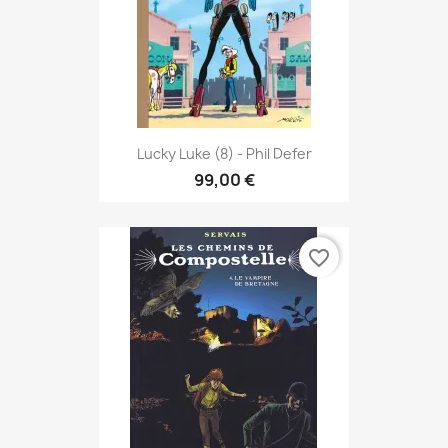
Lucky Luke (8) - Phil Defer
99,00 €
favorite_border