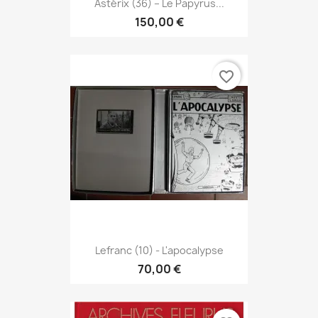
Astérix (36) – Le Papyrus...
150,00 €
favorite_border
Lefranc (10) - L'apocalypse
70,00 €