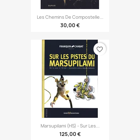
Les Chemins De Compostelle...
30,00 €
favorite_border
Marsupilami (HS) - Sur Les...
125,00 €