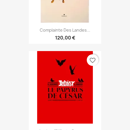
Complainte Des Landes...
120,00 €
favorite_border