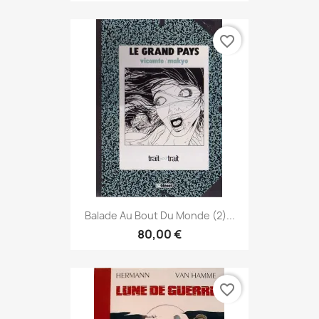
favorite_border
Balade Au Bout Du Monde (2)...
80,00 €
favorite_border