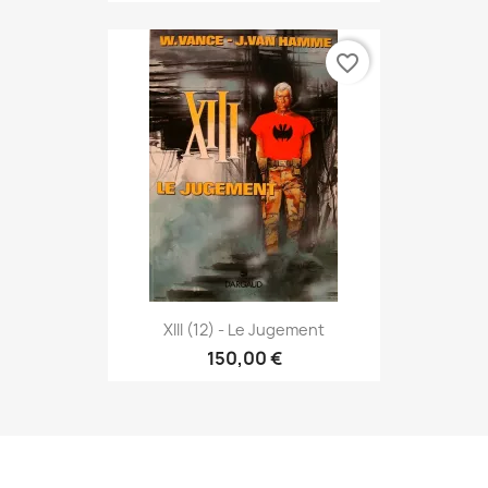
favorite_border
XIII (12) - Le Jugement
150,00 €