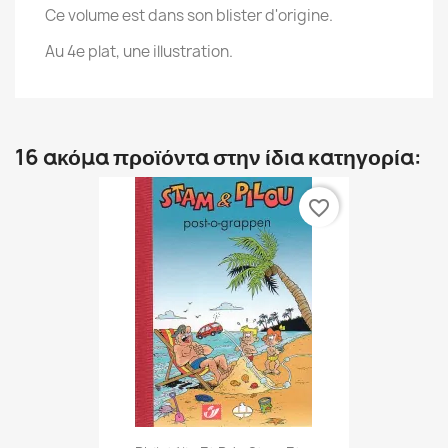
Ce volume est dans son blister d'origine.
Au 4e plat, une illustration.
16 ακόμα προϊόντα στην ίδια κατηγορία:
favorite_border