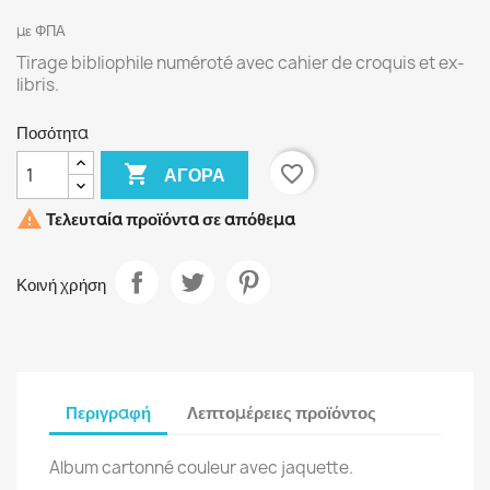
με ΦΠΑ
Tirage bibliophile numéroté avec cahier de croquis et ex-
libris.
Ποσότητα

favorite_border
ΑΓΟΡΆ

Τελευταία προϊόντα σε απόθεμα
Κοινή χρήση
Περιγραφή
Λεπτομέρειες προϊόντος
Album cartonné couleur avec jaquette.