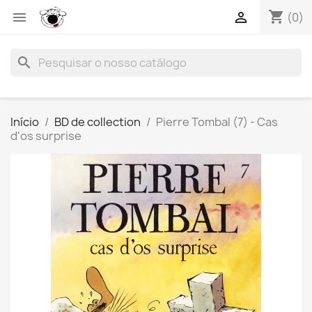
shopping_cart


(0)
search
Início
BD de collection
Pierre Tombal (7) - Cas
d'os surprise