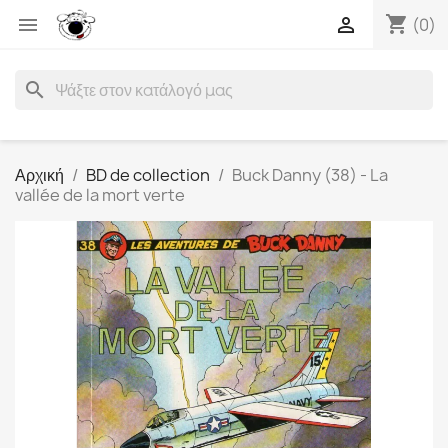
shopping_cart


(0)
search
Αρχική
BD de collection
Buck Danny (38) - La
vallée de la mort verte