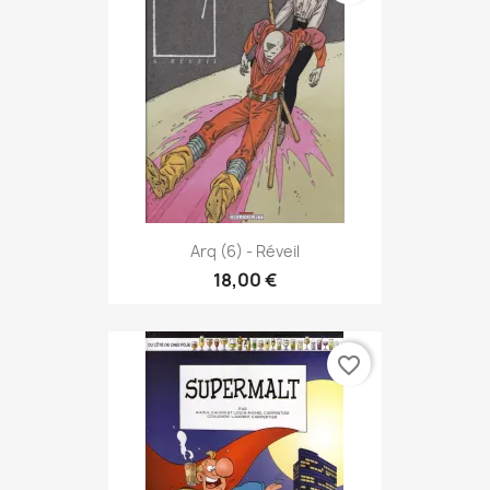
Arq (6) - Réveil
18,00 €
favorite_border