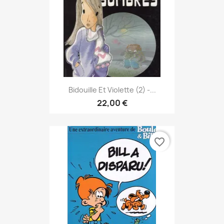
Bidouille Et Violette (2) -...
22,00 €
favorite_border