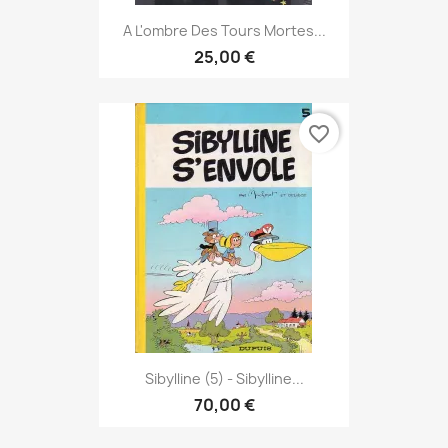
A L'ombre Des Tours Mortes...
25,00 €
favorite_border
Sibylline (5) - Sibylline...
70,00 €