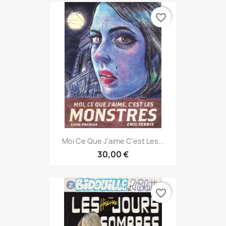
favorite_border
Moi Ce Que J'aime C'est Les...
30,00 €
favorite_border