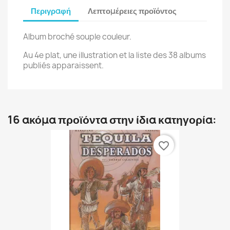
Περιγραφή
Λεπτομέρειες προϊόντος
Album broché souple couleur.
Au 4e plat, une illustration et la liste des 38 albums
publiés apparaissent.
16 ακόμα προϊόντα στην ίδια κατηγορία:
favorite_border