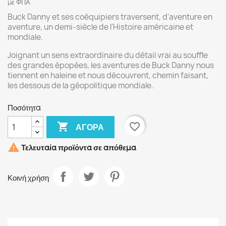
με ΦΠΑ
Buck Danny et ses coéquipiers traversent, d'aventure en
aventure, un demi-siècle de l'Histoire américaine et
mondiale.
Joignant un sens extraordinaire du détail vrai au souffle
des grandes épopées, les aventures de Buck Danny nous
tiennent en haleine et nous découvrent, chemin faisant,
les dessous de la géopolitique mondiale.
Ποσότητα

favorite_border
ΑΓΟΡΆ

Τελευταία προϊόντα σε απόθεμα
Κοινή χρήση