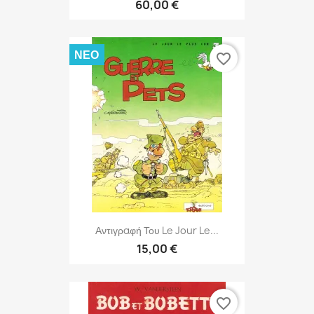
60,00 €
ΝΈΟ
favorite_border
Αντιγραφή Του Le Jour Le...
15,00 €
favorite_border