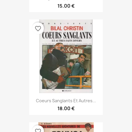
15.00 €
favorite_border
Coeurs Sanglants Et Autres...
18.00 €
favorite_border