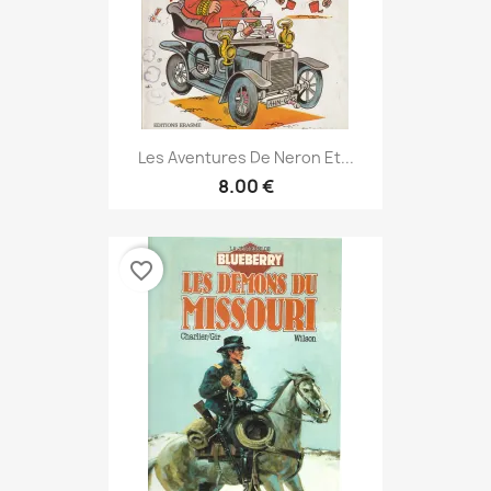
Les Aventures De Neron Et...
8.00 €
favorite_border