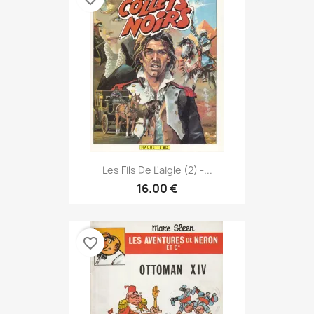
Les Fils De L'aigle (2) -...
16.00 €
favorite_border