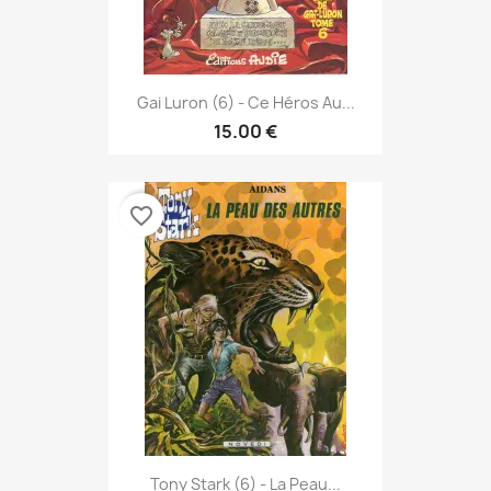
Gai Luron (6) - Ce Héros Au...
15.00 €
favorite_border
Tony Stark (6) - La Peau...