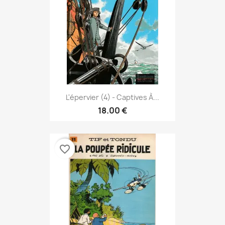
L'épervier (4) - Captives À...
18.00 €
favorite_border