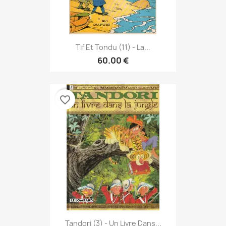
Tif Et Tondu (11) - La...
60.00 €
favorite_border
Tandori (3) - Un Livre Dans...