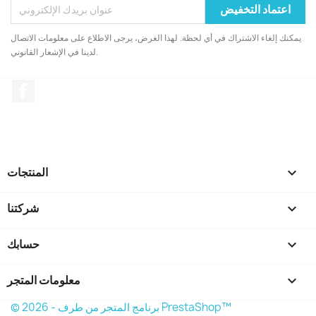
يمكنك إلغاء الاشتراك في أي لحظة. لهذا الغرض، يرجى الاطلاع على معلومات الاتصال
لدينا في الإشعار القانوني.
الفيسبوك

المنتجات

شركتنا

حسابك
keyboard_arrow_down
معلومات المتجر
© 2026 - برنامج المتجر من طرف PrestaShop™