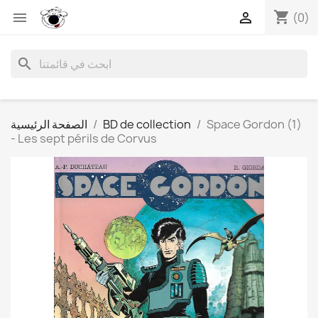
shopping_cart


(0)
search
Space Gordon (1)
BD de collection
الصفحة الرئيسية
- Les sept périls de Corvus