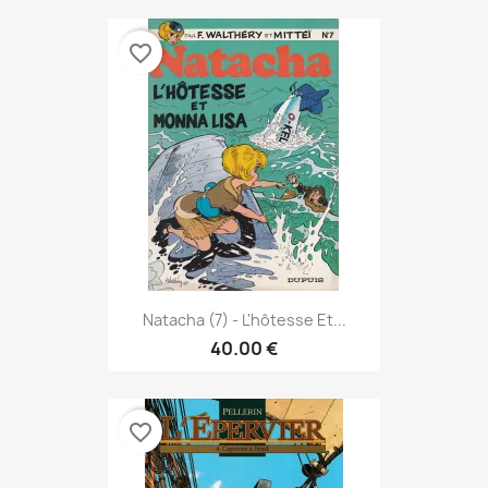
favorite_border
Natacha (7) - L'hôtesse Et...
40.00 €
favorite_border