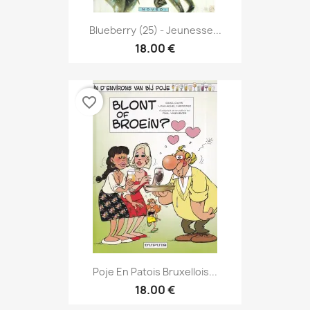
Blueberry (25) - Jeunesse...
18.00 €
favorite_border
Poje En Patois Bruxellois...
18.00 €