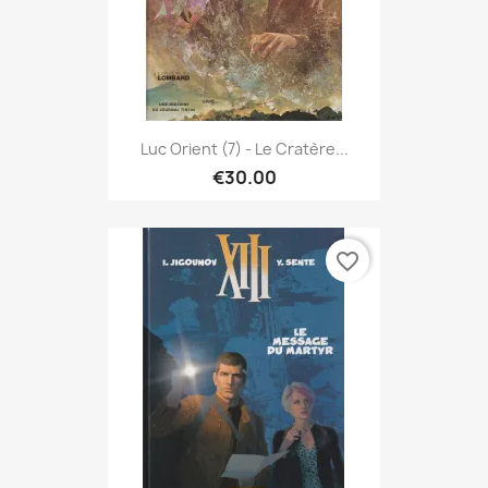
Luc Orient (7) - Le Cratère...
€30.00
favorite_border