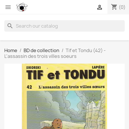
shopping_cart


(0)
search
Home
BD de collection
Tif et Tondu (42) -
L'assassin des trois villes soeurs