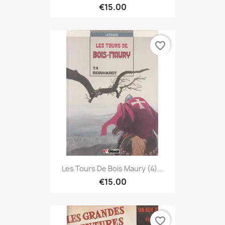
€15.00
favorite_border
Les Tours De Bois Maury (4)...
€15.00
favorite_border