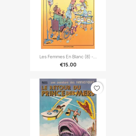
Les Femmes En Blanc (8) -...
€15.00
favorite_border