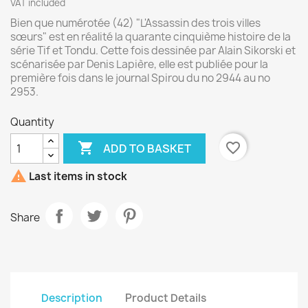
VAT included
Bien que numérotée (42) "L'Assassin des trois villes
sœurs" est en réalité la quarante cinquième histoire de la
série Tif et Tondu. Cette fois dessinée par Alain Sikorski et
scénarisée par Denis Lapière, elle est publiée pour la
première fois dans le journal Spirou du no 2944 au no
2953.
Quantity

favorite_border
ADD TO BASKET

Last items in stock
Share
Description
Product Details