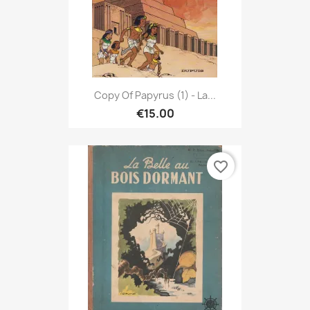
Copy Of Papyrus (1) - La...
€15.00
favorite_border