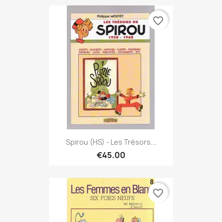
favorite_border
Spirou (HS) - Les Trésors...
€45.00
favorite_border