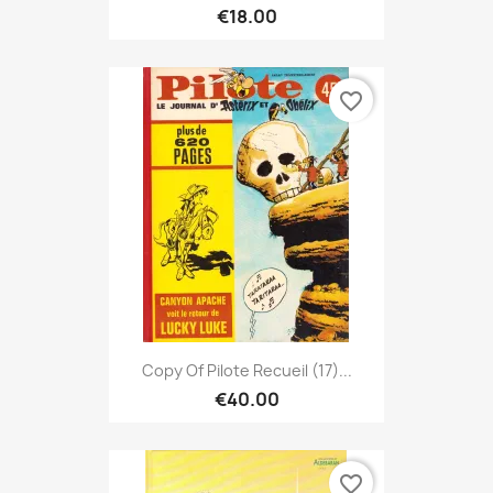
€18.00
favorite_border
Copy Of Pilote Recueil (17)...
€40.00
favorite_border