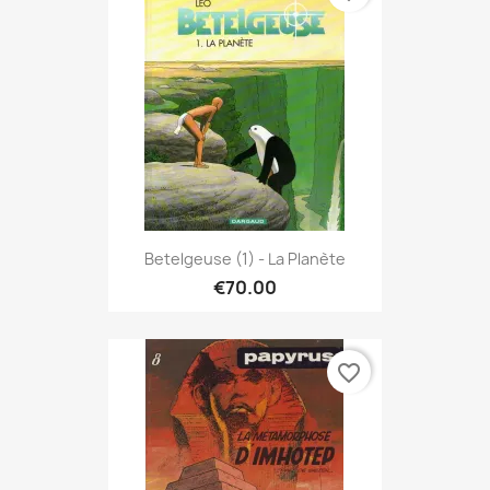
Betelgeuse (1) - La Planète
€70.00
favorite_border