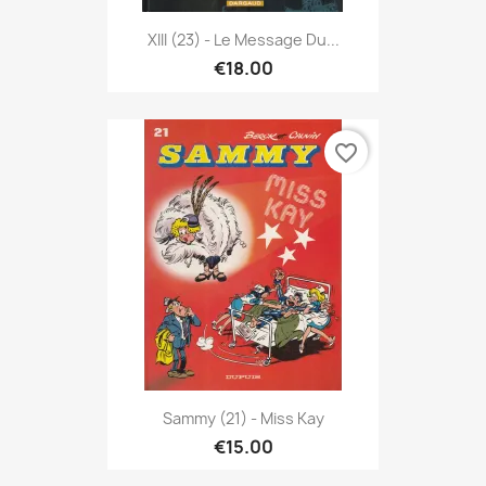
XIII (23) - Le Message Du...
€18.00
favorite_border
Sammy (21) - Miss Kay
€15.00