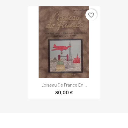
favorite_border
L'oiseau De France En...
80,00 €