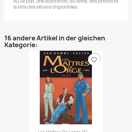
Au 4e plat, une illustration, du texte, des photos et
la liste des albums disponibles.
16 andere Artikel in der gleichen
Kategorie:
favorite_border
Les Maîtres De L'orge (6) -...