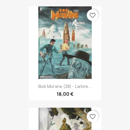
favorite_border
Bob Morane (28) - L'arbre...
18,00 €
favorite_border