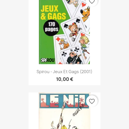
favorite_border
Spirou - Jeux Et Gags (2001)
10,00 €
favorite_border