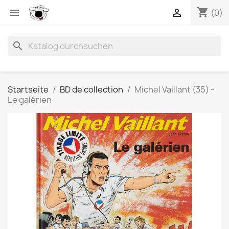
shopping_cart


(0)
search
Startseite
BD de collection
Michel Vaillant (35) -
Le galérien