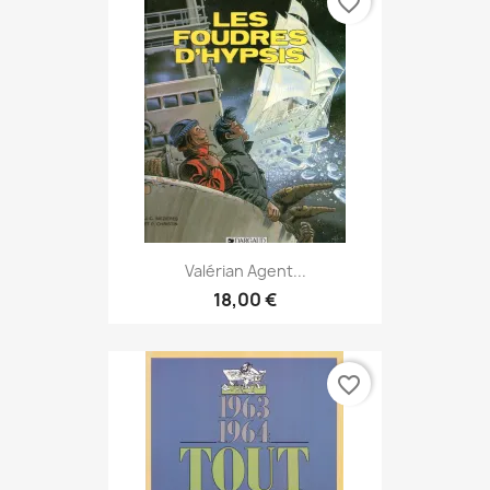
favorite_border
Valérian Agent...
18,00 €
favorite_border