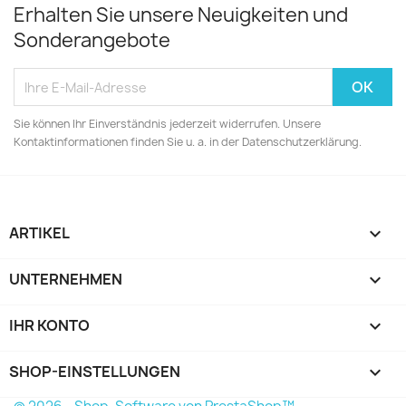
Erhalten Sie unsere Neuigkeiten und
Sonderangebote
Sie können Ihr Einverständnis jederzeit widerrufen. Unsere
Kontaktinformationen finden Sie u. a. in der Datenschutzerklärung.
ARTIKEL

UNTERNEHMEN

IHR KONTO

SHOP-EINSTELLUNGEN
keyboard_arrow_down