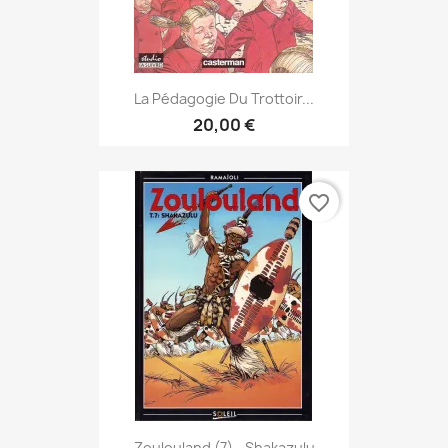
La Pédagogie Du Trottoir...
20,00 €
favorite_border
Zoulouland (7) - Shakazulu