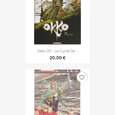
Okko (5) - Le Cycle De...
20,00 €
favorite_border