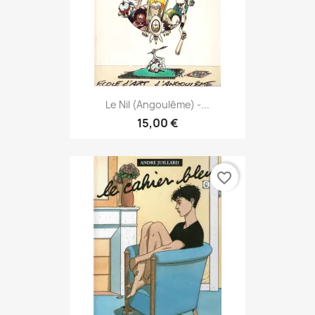
Le Nil (Angoulême) -...
15,00 €
favorite_border