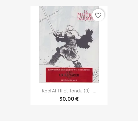
favorite_border
Kopi Af Tif Et Tondu (0) -...
30,00 €