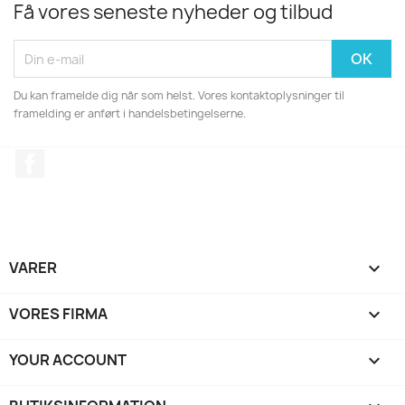
Få vores seneste nyheder og tilbud
Du kan framelde dig når som helst. Vores kontaktoplysninger til
framelding er anført i handelsbetingelserne.
Facebook
VARER

VORES FIRMA

YOUR ACCOUNT
