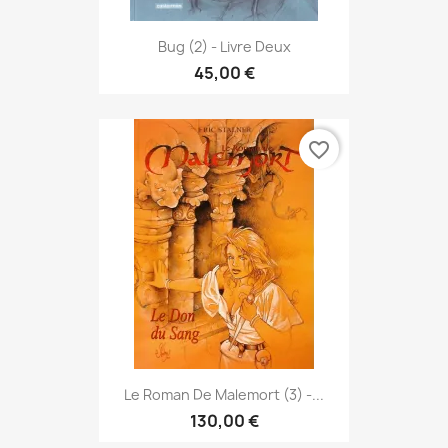
Bug (2) - Livre Deux
45,00 €
favorite_border
Le Roman De Malemort (3) -...
130,00 €