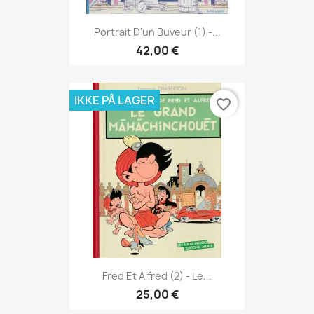
Portrait D'un Buveur (1) -...
42,00 €
IKKE PÅ LAGER
favorite_border
Fred Et Alfred (2) - Le...
25,00 €