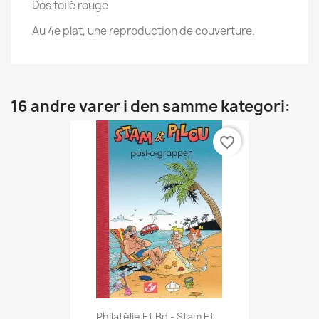
Dos toilé rouge
Au 4e plat, une reproduction de couverture.
16 andre varer i den samme kategori:
favorite_border
Philatélie Et Bd - Stam Et...