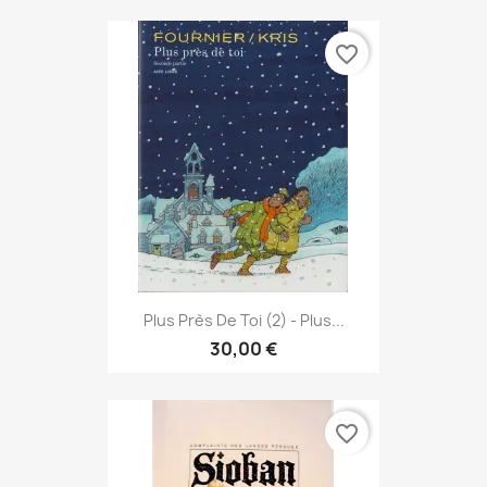
favorite_border
Plus Près De Toi (2) - Plus...
30,00 €
favorite_border