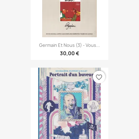
Germain Et Nous (3) - Vous...
30,00 €
favorite_border