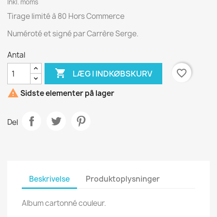
Inkl. moms
Tirage limité à 80 Hors Commerce
Numéroté et signé par Carrère Serge.
Antal

favorite_border
LÆG I INDKØBSKURV

Sidste elementer på lager
Del
Beskrivelse
Produktoplysninger
Album cartonné couleur.