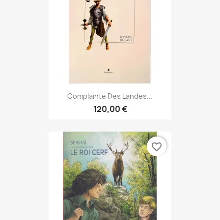
Complainte Des Landes...
120,00 €
favorite_border