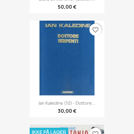
50,00 €
favorite_border
Ian Kaledine (10) - Dottore...
30,00 €
IKKE PÅ LAGER