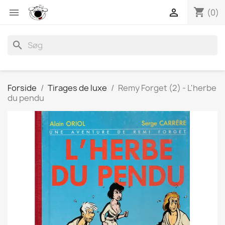
shopping_cart


(0)
search
Forside
Tirages de luxe
Remy Forget (2) - L'herbe
du pendu