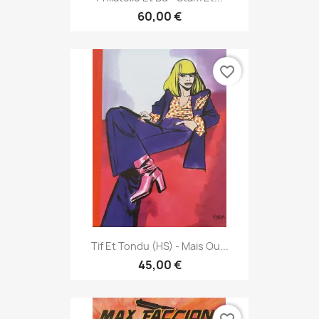
60,00 €
favorite_border
Tif Et Tondu (HS) - Mais Ou...
45,00 €