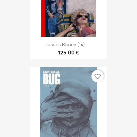
Jessica Blandy (14) -...
125,00 €
favorite_border