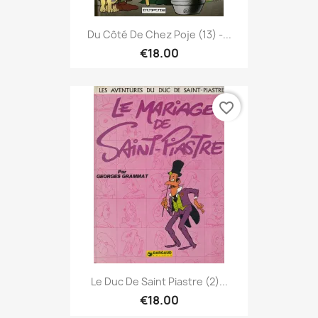
Du Côté De Chez Poje (13) -...
€18.00
favorite_border
Le Duc De Saint Piastre (2)...
€18.00