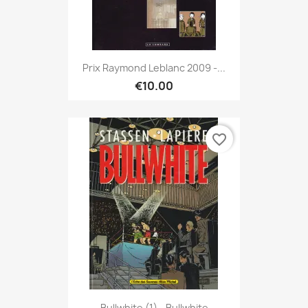
Prix Raymond Leblanc 2009 -...
€10.00
favorite_border
Bullwhite (1) - Bullwhite