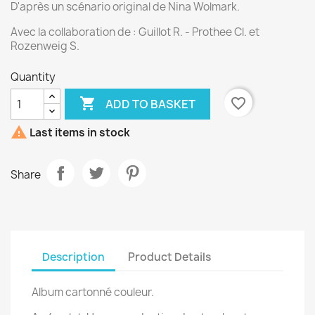
D'après un scénario original de Nina Wolmark.
Avec la collaboration de : Guillot R. - Prothee Cl. et
Rozenweig S.
Quantity

favorite_border
ADD TO BASKET

Last items in stock
Share
Description
Product Details
Album cartonné couleur.