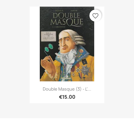
favorite_border
Double Masque (3) - L'...
€15.00