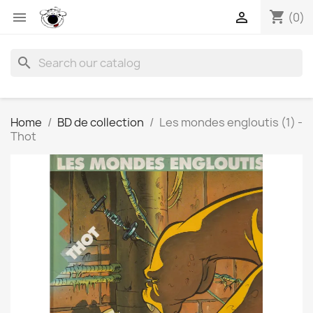
shopping_cart


(0)
search
Home
BD de collection
Les mondes engloutis (1) -
Thot