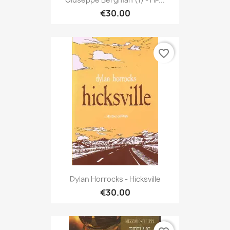
€30.00
favorite_border
Dylan Horrocks - Hicksville
€30.00