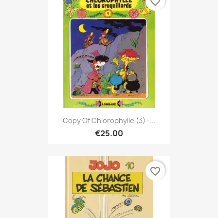
favorite_border
Copy Of Chlorophylle (3) -...
€25.00
favorite_border