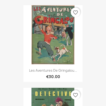
favorite_border
Les Aventures De Gringalou...
€30.00
favorite_border