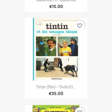
€15.00
favorite_border
Tintin (Film) - Tintin Et...
€35.00