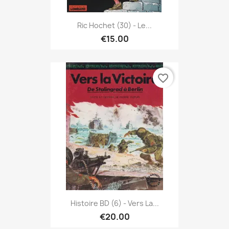
Ric Hochet (30) - Le...
€15.00
favorite_border
Histoire BD (6) - Vers La...
€20.00