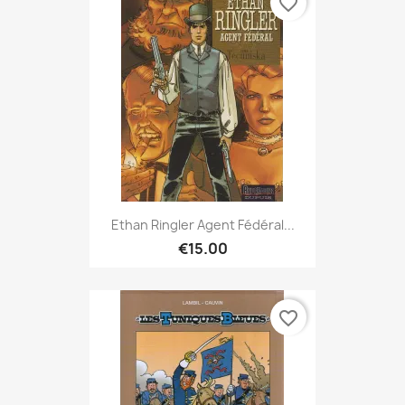
favorite_border
Ethan Ringler Agent Fédéral...
€15.00
favorite_border