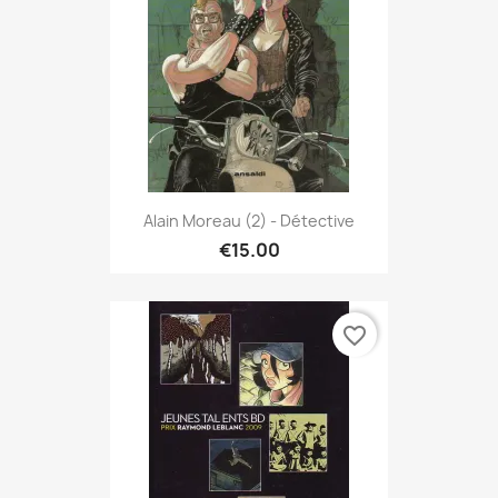
Alain Moreau (2) - Détective
€15.00
favorite_border