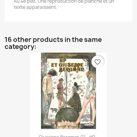
Au 4e plat, Une reproduction de planche et un
texte apparaissent.
16 other products in the same
category:
favorite_border
Giuseppe Bergman (1) - HP...