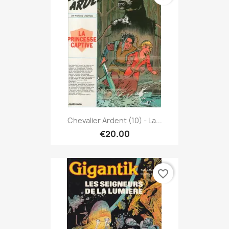
Chevalier Ardent (10) - La...
€20.00
favorite_border