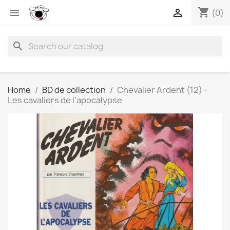
shopping_cart


(0)
search
Home
BD de collection
Chevalier Ardent (12) -
Les cavaliers de l'apocalypse