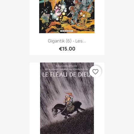
Gigantik (6) - Les...
€15.00
favorite_border