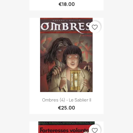
€18.00
favorite_border
Ombres (4) - Le Sablier II
€25.00
favorite_border