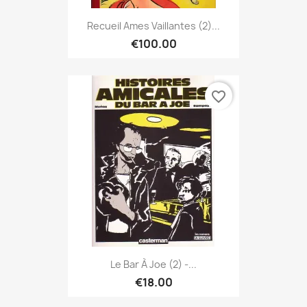
Recueil Ames Vaillantes (2)...
€100.00
favorite_border
Le Bar À Joe (2) -...
€18.00