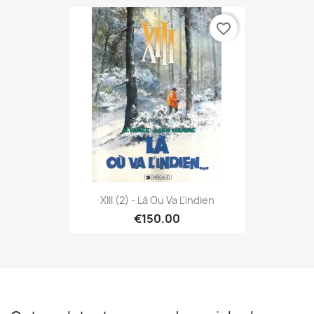
favorite_border
XIII (2) - Là Ou Va L'indien
€150.00