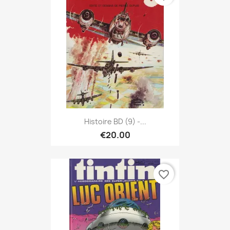
Histoire BD (9) -...
€20.00
favorite_border