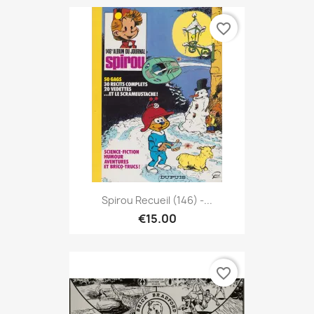
favorite_border
Spirou Recueil (146) -...
€15.00
favorite_border