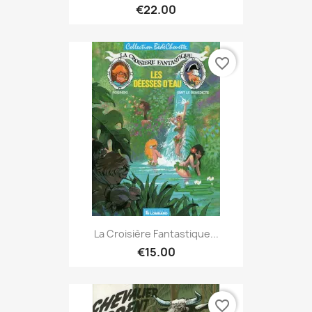
€22.00
favorite_border
La Croisière Fantastique...
€15.00
favorite_border