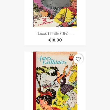
Recueil Tintin (164) -...
€18.00
favorite_border