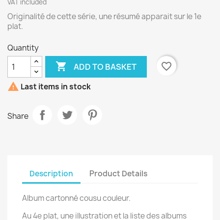
VAT included
Originalité de cette série, une résumé apparait sur le 1e
plat.
Quantity

favorite_border
ADD TO BASKET

Last items in stock
Share
Description
Product Details
Album cartonné cousu couleur.
Au 4e plat, une illustration et la liste des albums