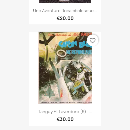
Une Aventure Rocambolesque...
€20.00
favorite_border
Tanguy Et Laverdure (6) -...
€30.00