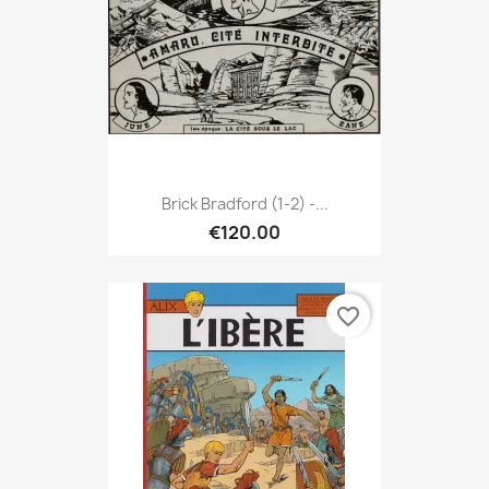
Brick Bradford (1-2) -...
€120.00
favorite_border