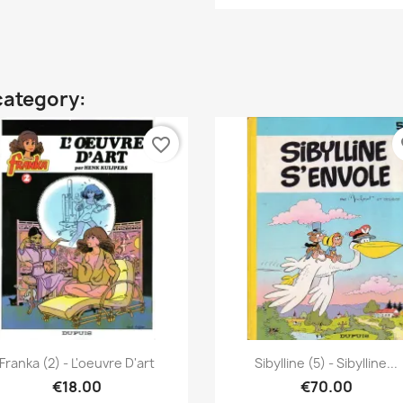
category:
favorite_border
fa
Quick view
Quick view


Franka (2) - L'oeuvre D'art
Sibylline (5) - Sibylline...
€18.00
€70.00