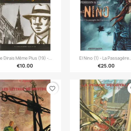
Quick view
Quick view


e Dirais Même Plus (19) -...
El Nino (1) - La Passagère..
€10.00
€25.00
favorite_border
fa