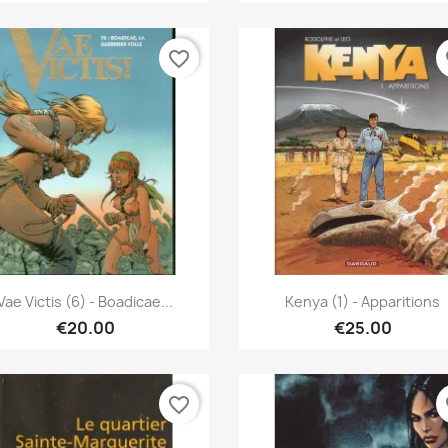
favorite_border
fa
Quick view
Quick view


Vae Victis (6) - Boadicae...
Kenya (1) - Apparitions
€20.00
€25.00
favorite_border
fa