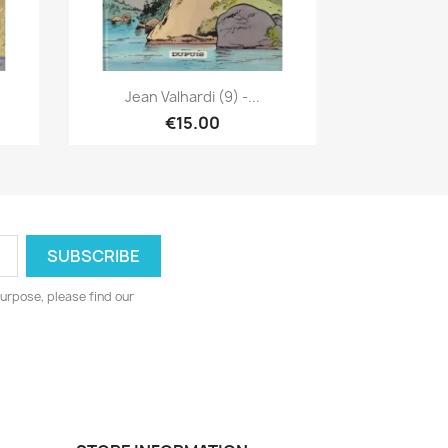
Quick view

Jean Valhardi (9) -...
€15.00
urpose, please find our