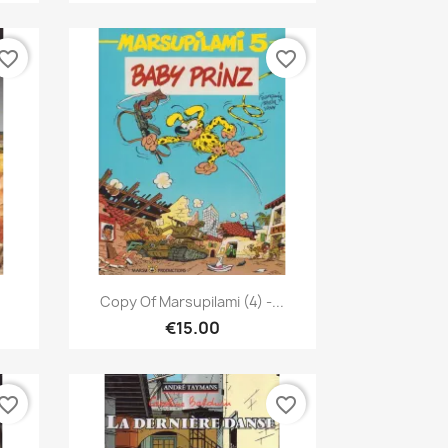
vorite_border
favorite_border
Quick view

Copy Of Marsupilami (4) -...
€15.00
vorite_border
favorite_border