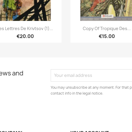
Quick view
Quick view


es Lettres De Krivtsov (1)...
Copy Of Tropique Des...
€20.00
€15.00
news and
You may unsubscribe at any moment. For that p
contact info in the legal notice.