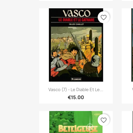
favorite_border
Quick view

Vasco (7) - Le Diable Et Le...
€15.00
favorite_border