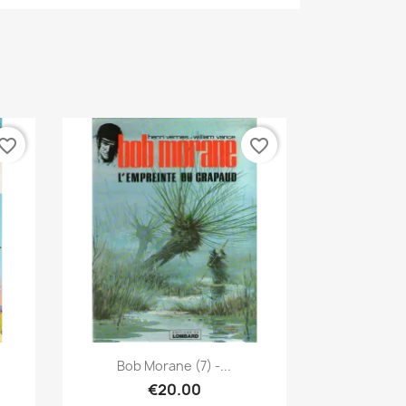
vorite_border
favorite_border
Quick view

Bob Morane (7) -...
€20.00