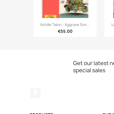
Quick view

Achille Talon - Aggrave Son...
L
€55.00
Get our latest 
special sales
Facebook