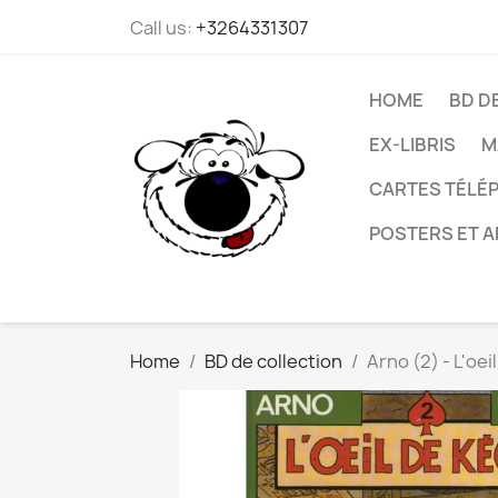
Call us:
+3264331307
HOME
BD D
EX-LIBRIS
M
CARTES TÉLÉP
POSTERS ET A
Home
BD de collection
Arno (2) - L'oe