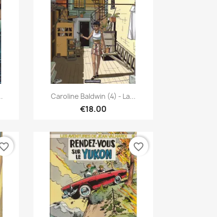
Quick view

.
Caroline Baldwin (4) - La...
€18.00
vorite_border
favorite_border