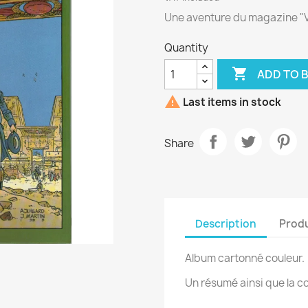
Une aventure du magazine "V
Quantity

ADD TO 

Last items in stock
Share
Description
Produ
Album cartonné couleur.
Un résumé ainsi que la co