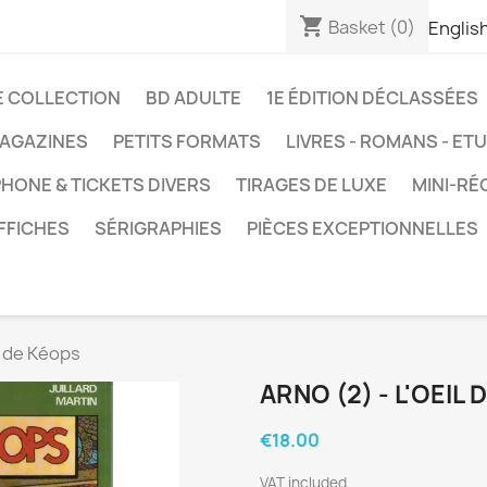
shopping_cart
Basket
(0)
Englis
E COLLECTION
BD ADULTE
1E ÉDITION DÉCLASSÉES
AGAZINES
PETITS FORMATS
LIVRES - ROMANS - ET
HONE & TICKETS DIVERS
TIRAGES DE LUXE
MINI-RÉ
FFICHES
SÉRIGRAPHIES
PIÈCES EXCEPTIONNELLES
il de Kéops
ARNO (2) - L'OEIL
€18.00
VAT included