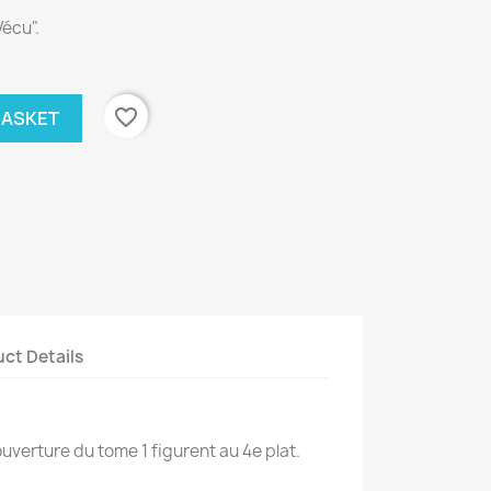
écu".
favorite_border
BASKET
ct Details
uverture du tome 1 figurent au 4e plat.