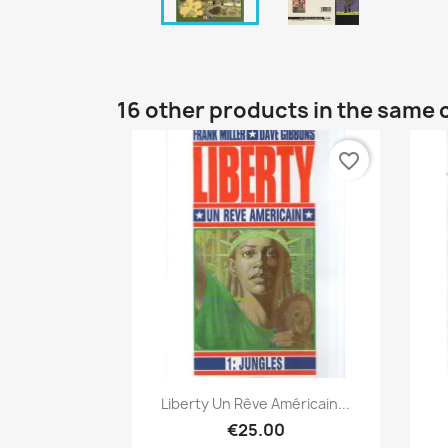
16 other products in the same 
favorite_border
Quick view

Liberty Un Rêve Américain...
€25.00