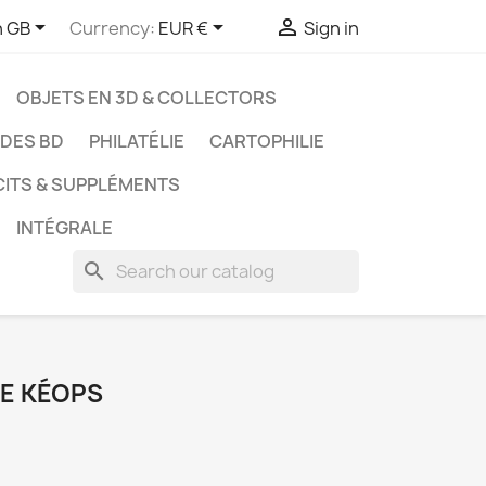



h GB
Currency:
EUR €
Sign in
OBJETS EN 3D & COLLECTORS
UDES BD
PHILATÉLIE
CARTOPHILIE
CITS & SUPPLÉMENTS
INTÉGRALE
search
 DE KÉOPS