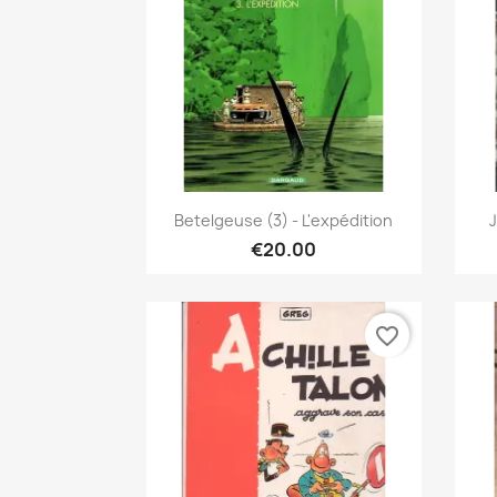
Quick view

Betelgeuse (3) - L'expédition
J
€20.00
favorite_border