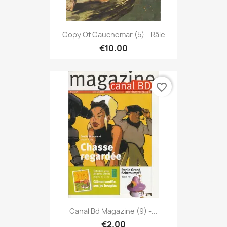
Copy Of Cauchemar (5) - Râle
€10.00
favorite_border
Canal Bd Magazine (9) -...
€2.00