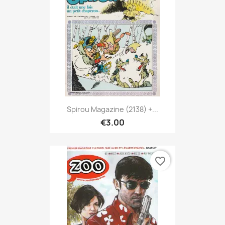
Spirou Magazine (2138) +...
€3.00
favorite_border