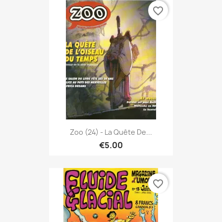
favorite_border
Zoo (24) - La Quête De...
€5.00
favorite_border