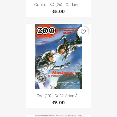
Cubitus BD (24) - Carland...
€5.00
favorite_border
Zoo (19) - De Valérian À...
€5.00