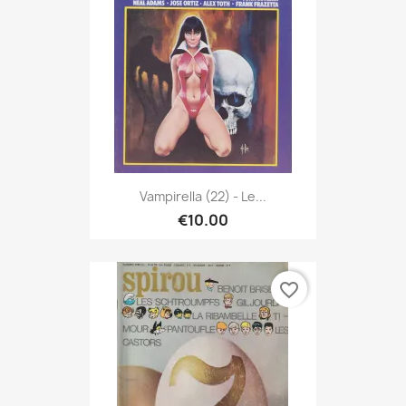
Vampirella (22) - Le...
€10.00
favorite_border