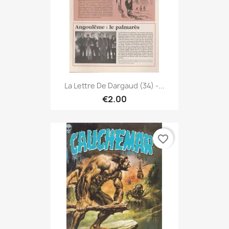
La Lettre De Dargaud (34) -...
€2.00
favorite_border