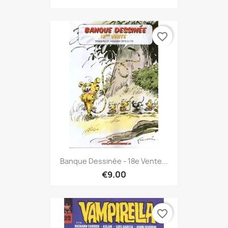
favorite_border
Banque Dessinée - 18e Vente...
€9.00
favorite_border