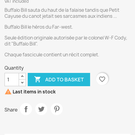
VAT included
Buffalo Bill sauta du haut de la falaise tandis que Petit
Cayuse du canot jetait ses sarcasmes aux indiens ...
Buffalo Bill le héros du Far-west.
Seule édition originale autorisée par le colonel W-F Cody,
dit "Buffalo Bill".
Chaque fascicule contient un récit complet.
Quantity

favorite_border
ADD TO BASKET

Last items in stock
Share