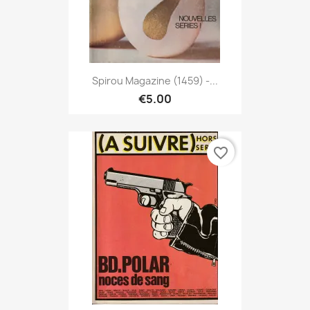
Spirou Magazine (1459) -...
€5.00
favorite_border