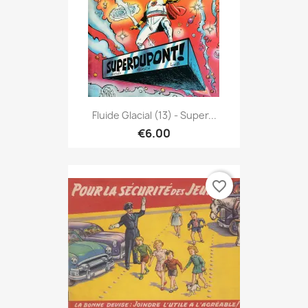
Fluide Glacial (13) - Super...
€6.00
favorite_border