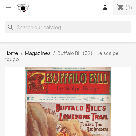
shopping_cart


(0)
search
Home
Magazines
Buffalo Bill (32) - Le scalpe
rouge