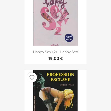
Happy Sex (2) - Happy Sex
19.00 €
favorite_border