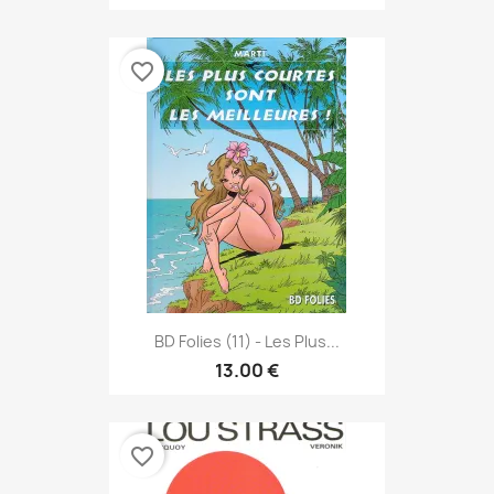
favorite_border
BD Folies (11) - Les Plus...
13.00 €
favorite_border