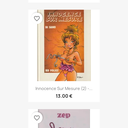
favorite_border
Innocence Sur Mesure (2) -...
13.00 €
favorite_border