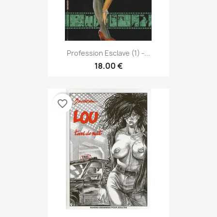
Profession Esclave (1) -...
18.00 €
favorite_border