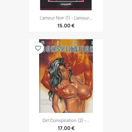
L'amour Noir (1) - L'amour...
15.00 €
favorite_border
Girl Conspiration (2) -...
17.00 €