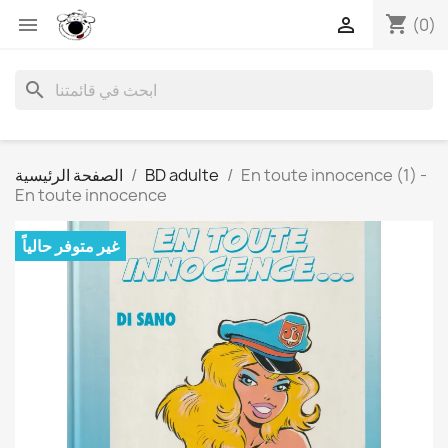
shopping_cart


(0)
search
En toute innocence (1) -
BD adulte
الصفحة الرئيسية
En toute innocence
غير متوفر حالياً