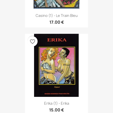
Casino (1) - Le Train Bleu
17.00 €
favorite_border
Erika (1) - Erika
15.00 €