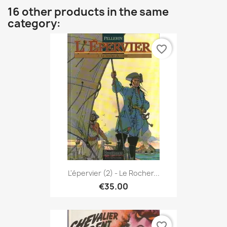
16 other products in the same
category:
favorite_border
L'épervier (2) - Le Rocher...
€35.00
favorite_border