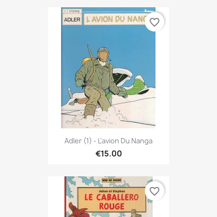
favorite_border
Adler (1) - L'avion Du Nanga
€15.00
favorite_border