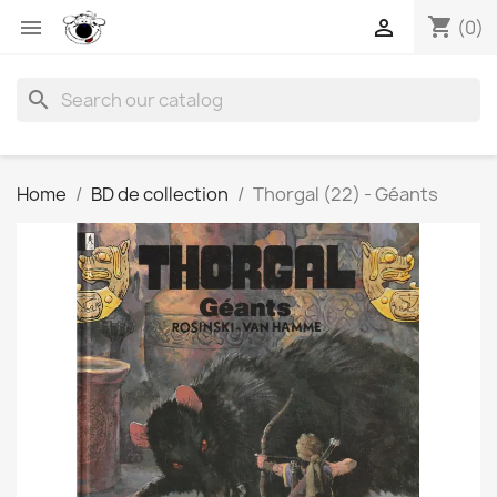
shopping_cart


(0)
search
Home
BD de collection
Thorgal (22) - Géants