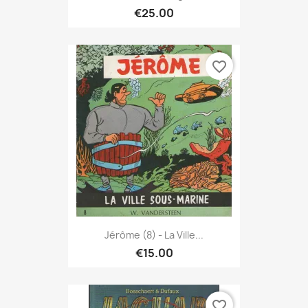
€25.00
favorite_border
Jérôme (8) - La Ville...
€15.00
favorite_border