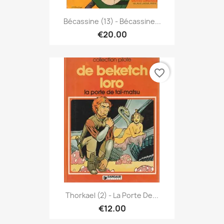
Bécassine (13) - Bécassine...
€20.00
favorite_border
Thorkael (2) - La Porte De...
€12.00