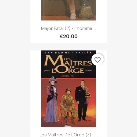
Major Fatal (2) - L'homme...
€20.00
favorite_border
Les Maîtres De L'Orge (3) -...