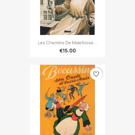
Les Chemins De Malefosse...
€15.00
favorite_border