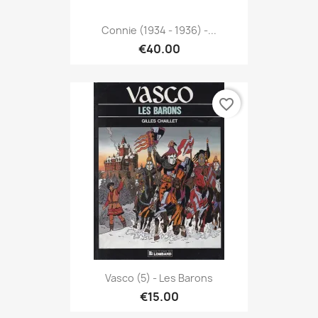
Connie (1934 - 1936) -...
€40.00
favorite_border
Vasco (5) - Les Barons
€15.00