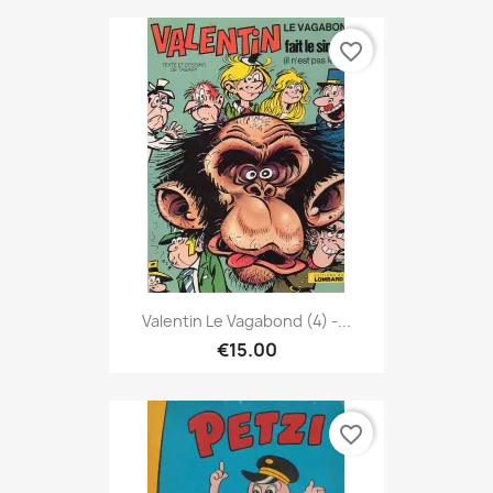
favorite_border
Valentin Le Vagabond (4) -...
€15.00
favorite_border