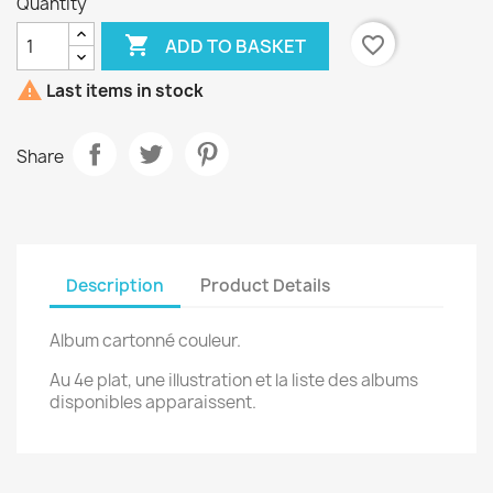
Quantity

favorite_border
ADD TO BASKET

Last items in stock
Share
Description
Product Details
Album cartonné couleur.
Au 4e plat, une illustration et la liste des albums
disponibles apparaissent.