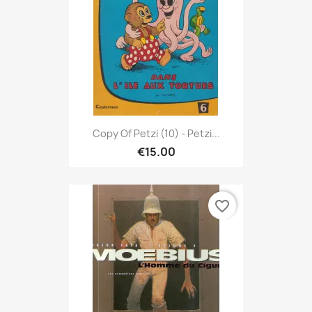
Copy Of Petzi (10) - Petzi...
€15.00
favorite_border