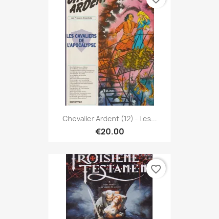
Chevalier Ardent (12) - Les...
€20.00
favorite_border