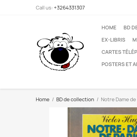
Call us:
+3264331307
HOME
BD D
EX-LIBRIS
M
CARTES TÉLÉP
POSTERS ET A
Home
BD de collection
Notre Dame de P