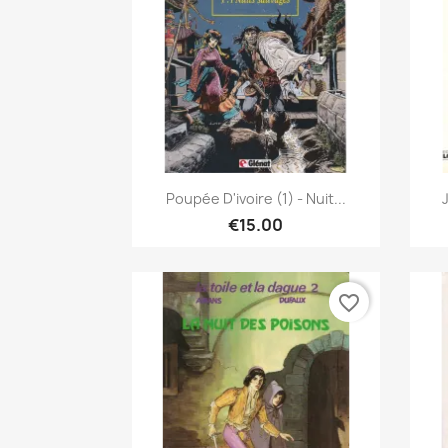
Quick view

Poupée D'ivoire (1) - Nuit...
€15.00
favorite_border