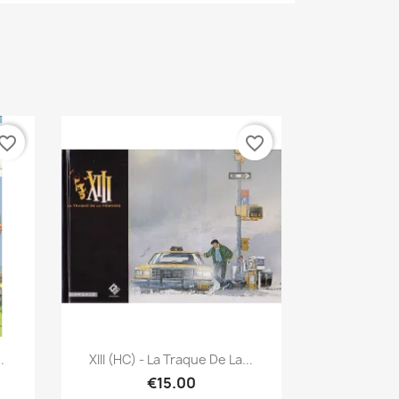
vorite_border
favorite_border
Quick view

.
XIII (HC) - La Traque De La...
€15.00