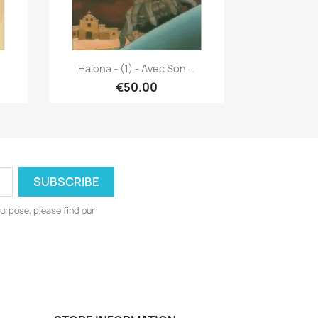
Quick view

.
Halona - (1) - Avec Son...
€50.00
urpose, please find our