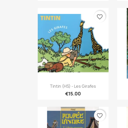
favorite_border
Quick view

Tintin (HS) - Les Girafes
€15.00
favorite_border