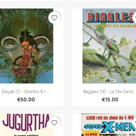
favorite_border
fa
Quick view
Quick view


Dayak (1) - Ghetto 9 +...
Biggles (9) - La 13e Dent..
€50.00
€15.00
favorite_border
fa