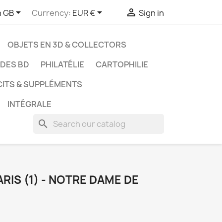



h GB
Currency:
EUR €
Sign in
OBJETS EN 3D & COLLECTORS
UDES BD
PHILATÉLIE
CARTOPHILIE
CITS & SUPPLÉMENTS
INTÉGRALE
search
RIS (1) - NOTRE DAME DE