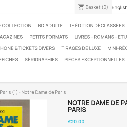
shopping_cart
Basket
(0)
Englis
E COLLECTION
BD ADULTE
1E ÉDITION DÉCLASSÉES
AGAZINES
PETITS FORMATS
LIVRES - ROMANS - ET
HONE & TICKETS DIVERS
TIRAGES DE LUXE
MINI-RÉ
FFICHES
SÉRIGRAPHIES
PIÈCES EXCEPTIONNELLES
aris (1) - Notre Dame de Paris
NOTRE DAME DE PA
PARIS
€20.00