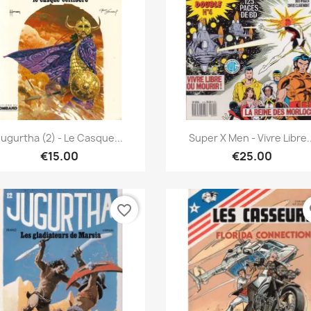
Quick view
Quick view


Jugurtha (2) - Le Casque...
Super X Men - Vivre Libre..
€15.00
€25.00
favorite_border
fa