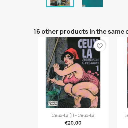
16 other products in the same 
favorite_border
Quick view

Ceux-Là (1) - Ceux-Là
L
€20.00