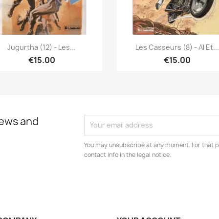
Quick view
Quick view


Jugurtha (12) - Les...
Les Casseurs (8) - Al Et..
€15.00
€15.00
news and
You may unsubscribe at any moment. For that p
contact info in the legal notice.