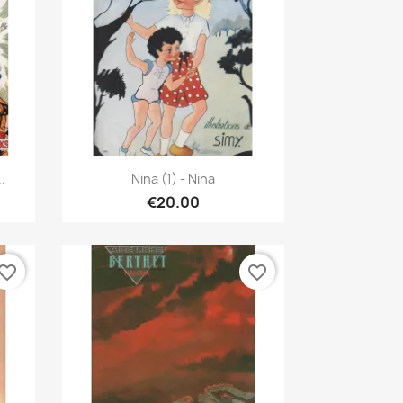
Quick view

.
Nina (1) - Nina
€20.00
vorite_border
favorite_border