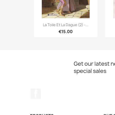
Quick view

La Toile Et La Dague (2) -...
€15.00
Get our latest 
special sales
Facebook