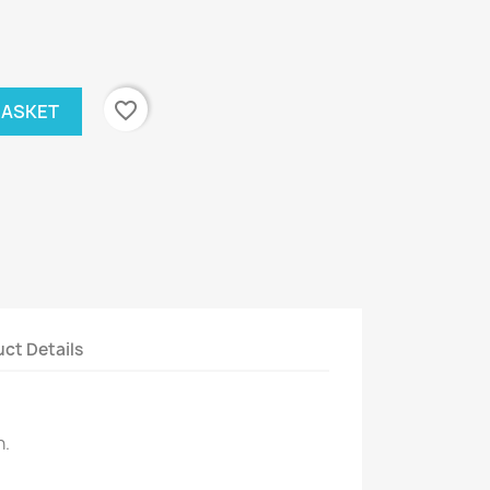
favorite_border
BASKET
ct Details
n.