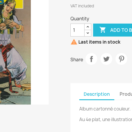
VAT included
Quantity

ADD TO 

Last items in stock
Share
Description
Produ
Album cartonné couleur.
Au 4e plat, une illustratio