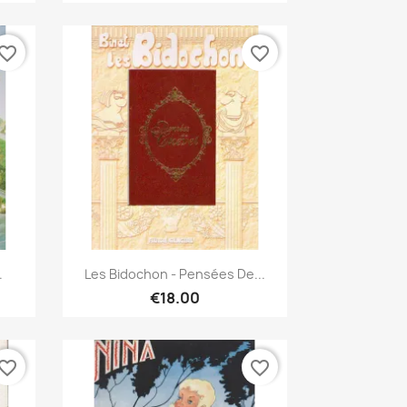
vorite_border
favorite_border
Quick view

.
Les Bidochon - Pensées De...
€18.00
vorite_border
favorite_border