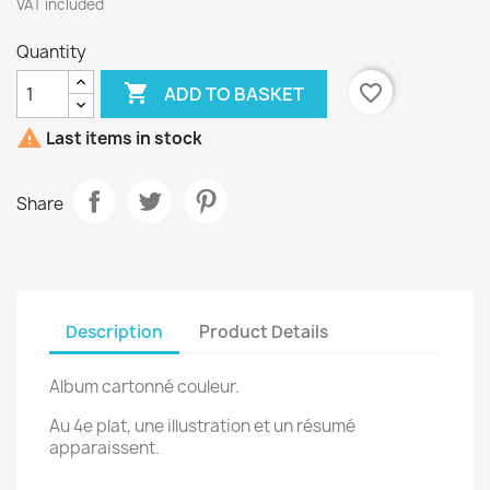
VAT included
Quantity

favorite_border
ADD TO BASKET

Last items in stock
Share
Description
Product Details
Album cartonné couleur.
Au 4e plat, une illustration et un résumé
apparaissent.