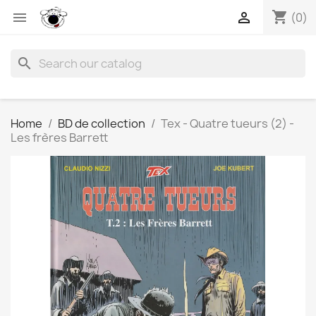
shopping_cart


(0)
search
Home
BD de collection
Tex - Quatre tueurs (2) -
Les frères Barrett