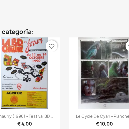
 categoría:
favorite_border
fa
Vista rápida
Vista rápida


auny (1990) - Festival BD...
Le Cycle De Cyan - Planche
€ 4,00
€ 10,00