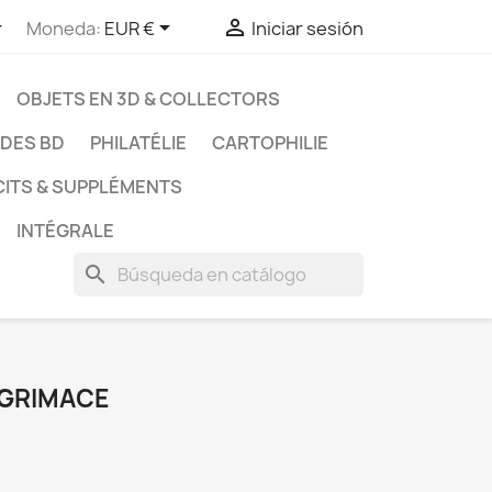



Moneda:
EUR €
Iniciar sesión
OBJETS EN 3D & COLLECTORS
UDES BD
PHILATÉLIE
CARTOPHILIE
CITS & SUPPLÉMENTS
INTÉGRALE
search
A GRIMACE