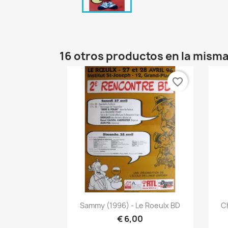
16 otros productos en la misma
favorite_border
Vista rápida

Sammy (1996) - Le Roeulx BD
Ch
€ 6,00