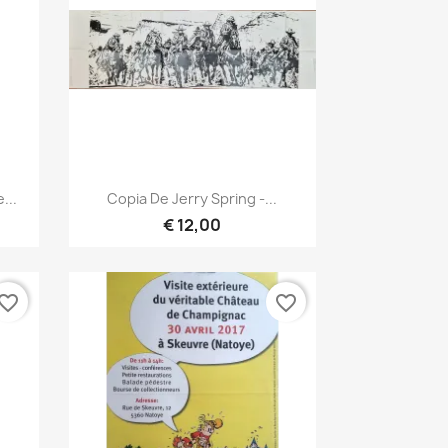
Vista rápida

...
Copia De Jerry Spring -...
€ 12,00
vorite_border
favorite_border