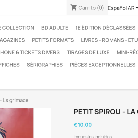
shopping_cart
Carrito
(0)
Español AR
E COLLECTION
BD ADULTE
1E ÉDITION DÉCLASSÉES
AGAZINES
PETITS FORMATS
LIVRES - ROMANS - ET
HONE & TICKETS DIVERS
TIRAGES DE LUXE
MINI-RÉ
FFICHES
SÉRIGRAPHIES
PIÈCES EXCEPTIONNELLES
 - La grimace
PETIT SPIROU - L
€ 10,00
Impuestos incluídos