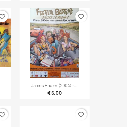
vorite_border
favorite_border
Vista rápida

James Haeler (2004) -...
€ 6,00
vorite_border
favorite_border