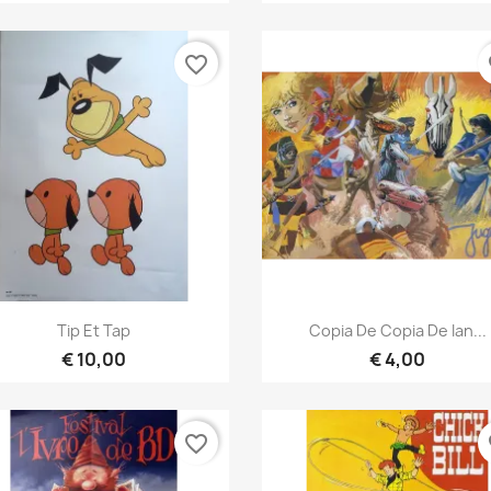
favorite_border
fa
Vista rápida
Vista rápida


Tip Et Tap
Copia De Copia De Ian...
€ 10,00
€ 4,00
favorite_border
fa