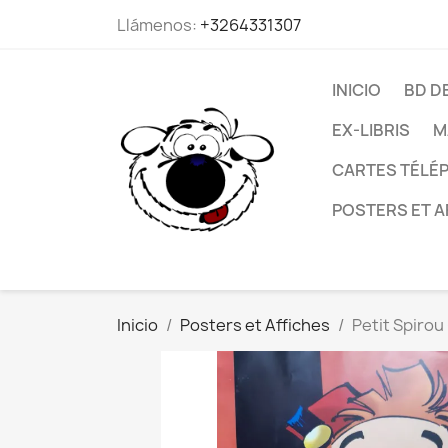
Llámenos:
+3264331307
INICIO
BD D
EX-LIBRIS
M
CARTES TÉLÉP
POSTERS ET A
Inicio
Posters et Affiches
Petit Spirou