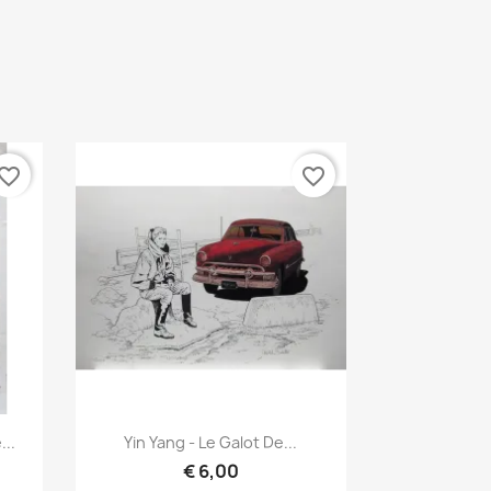
vorite_border
favorite_border
Vista rápida

...
Yin Yang - Le Galot De...
€ 6,00