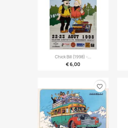
Vista rápida

Chick Bill (1998) -...
€ 6,00
favorite_border