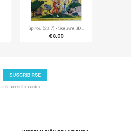
Vista rápida

Spirou (2017) - Skeuvre BD...
€ 8,00
 ello, consulte nuestra