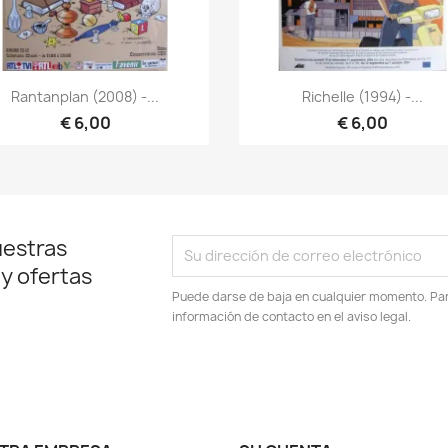
Vista rápida
Vista rápida


Rantanplan (2008) -...
Richelle (1994) -...
€ 6,00
€ 6,00
uestras
 y ofertas
Puede darse de baja en cualquier momento. Para
información de contacto en el aviso legal.