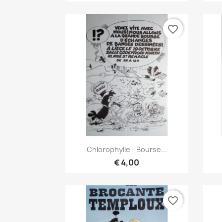
favorite_border
Vista rápida

Chlorophylle - Bourse...
€ 4,00
favorite_border