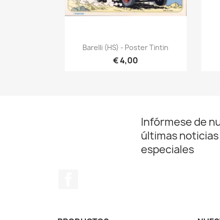
Vista rápida

Barelli (HS) - Poster Tintin
€ 4,00
Infórmese de n
últimas noticias
especiales
Facebook