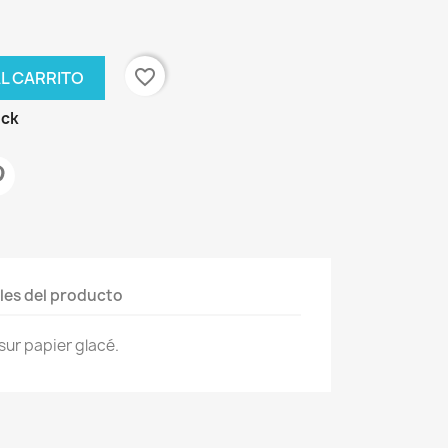
favorite_border
AL CARRITO
ock
les del producto
ur papier glacé.