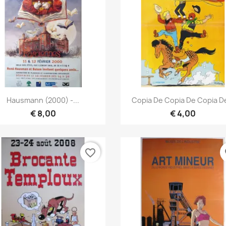
Vista rápida
Vista rápida


Hausmann (2000) -...
Copia De Copia De Copia De
€ 8,00
€ 4,00
favorite_border
fa