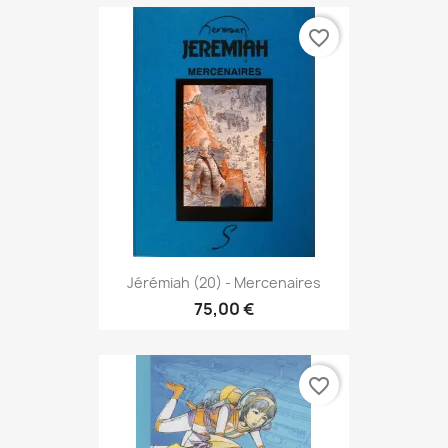
favorite_border
Jérémiah (20) - Mercenaires
75,00 €
favorite_border