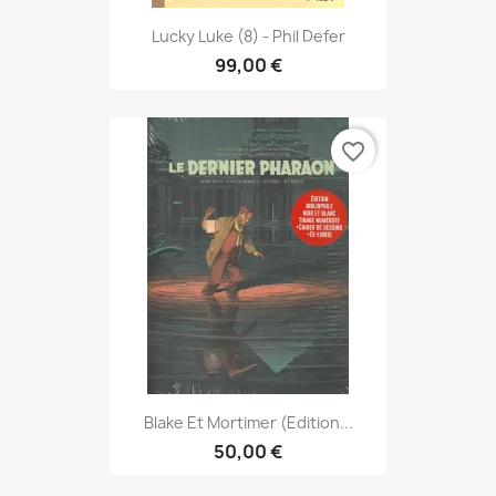
Lucky Luke (8) - Phil Defer
99,00 €
favorite_border
Blake Et Mortimer (Edition...
50,00 €