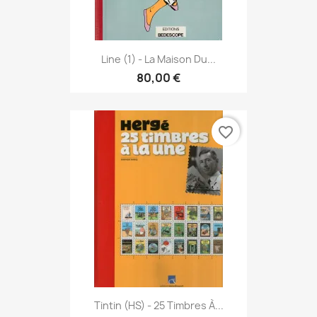
Line (1) - La Maison Du...
80,00 €
favorite_border
Tintin (HS) - 25 Timbres À...