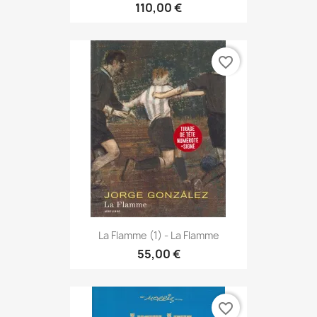
110,00 €
favorite_border
La Flamme (1) - La Flamme
55,00 €
favorite_border