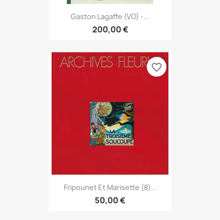
Gaston Lagaffe (VO) -...
200,00 €
favorite_border
Fripounet Et Marisette (8)...
50,00 €