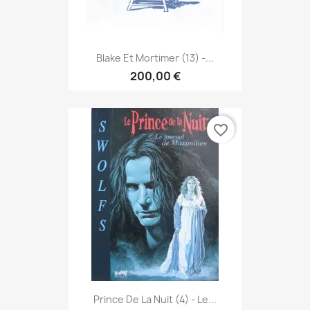
Blake Et Mortimer (13) -...
200,00 €
favorite_border
Prince De La Nuit (4) - Le...