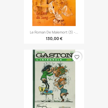
Le Roman De Malemort (3) -...
130,00 €
favorite_border