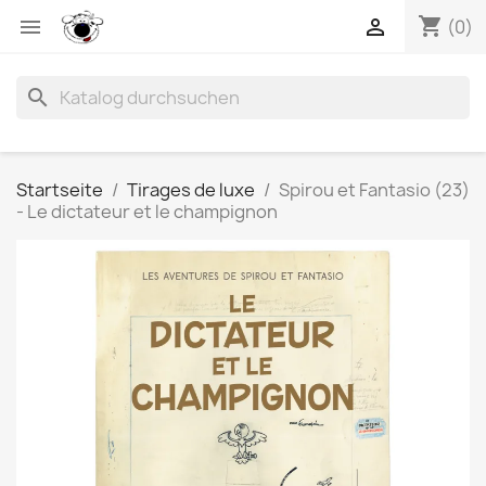
shopping_cart


(0)
search
Startseite
Tirages de luxe
Spirou et Fantasio (23)
- Le dictateur et le champignon