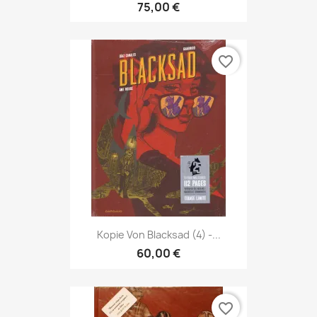
75,00 €
favorite_border
Kopie Von Blacksad (4) -...
60,00 €
favorite_border