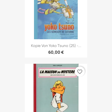
Kopie Von Yoko Tsuno (25) -...
60,00 €
favorite_border