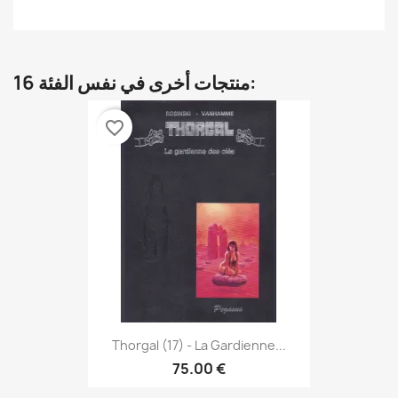
16 منتجات أخرى في نفس الفئة:
favorite_border
Thorgal (17) - La Gardienne...
75.00 €