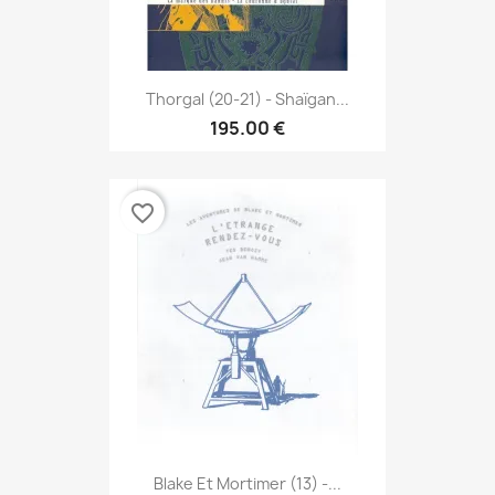
Thorgal (20-21) - Shaïgan...
195.00 €
favorite_border
Blake Et Mortimer (13) -...