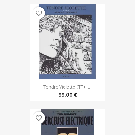
favorite_border
Tendre Violette (TT) -...
55.00 €
favorite_border