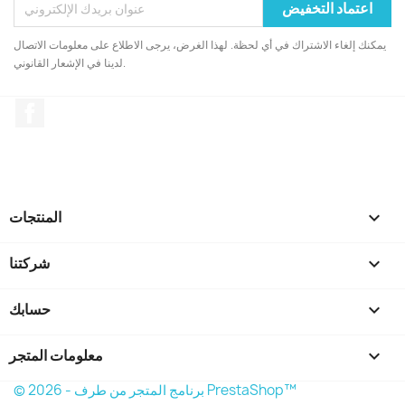
يمكنك إلغاء الاشتراك في أي لحظة. لهذا الغرض، يرجى الاطلاع على معلومات الاتصال
لدينا في الإشعار القانوني.
الفيسبوك

المنتجات

شركتنا

حسابك
keyboard_arrow_down
معلومات المتجر
© 2026 - برنامج المتجر من طرف PrestaShop™