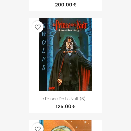
200.00 €
favorite_border
Le Prince De La Nuit (6) -...
125.00 €
favorite_border