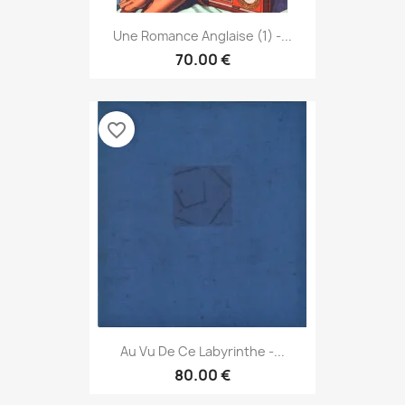
Une Romance Anglaise (1) -...
70.00 €
favorite_border
Au Vu De Ce Labyrinthe -...
80.00 €