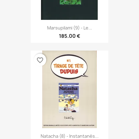
Marsupilami (9) - Le...
185.00 €
favorite_border
Natacha (8) - Instantanés...