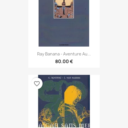
Ray Banana - Aventure Au...
80.00 €
favorite_border