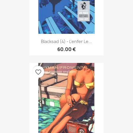
Blacksad (4) - L'enfer Le...
60.00 €
favorite_border