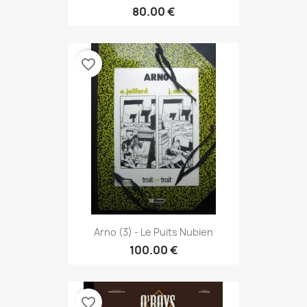
80.00 €
favorite_border
Arno (3) - Le Puits Nubien
100.00 €
favorite_border