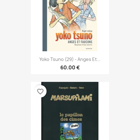
Yoko Tsuno (29) - Anges Et...
60.00 €
favorite_border