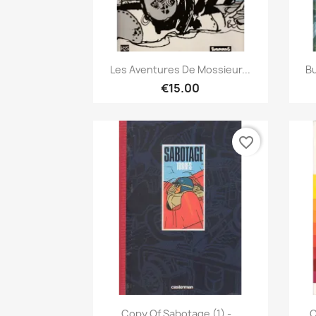
Quick view

Les Aventures De Mossieur...
Bu
€15.00
favorite_border
Quick view

Copy Of Sabotage (1) -...
C