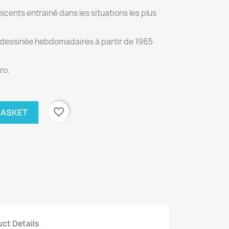
cents entrainé dans les situations les plus
 dessinée hebdomadaires à partir de 1965
ro.
favorite_border
BASKET
ct Details