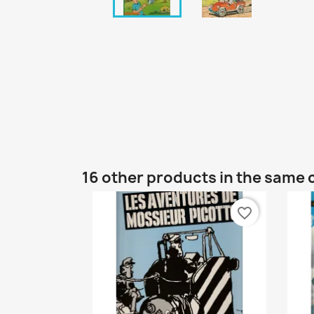
16 other products in the same 
favorite_border