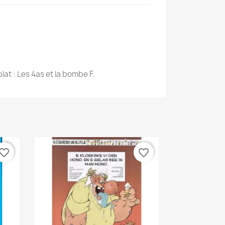
plat : Les 4as et la bombe F.
vorite_border
favorite_border