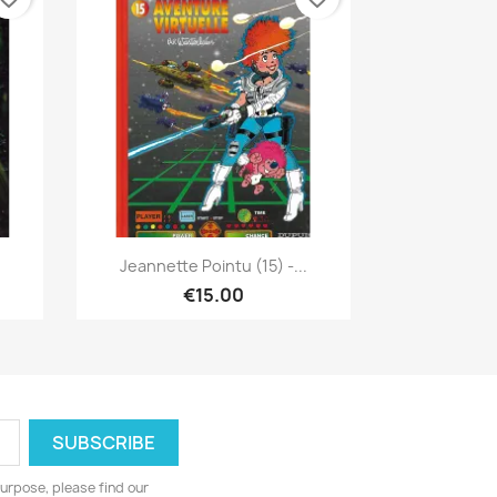
Quick view

Jeannette Pointu (15) -...
€15.00
urpose, please find our