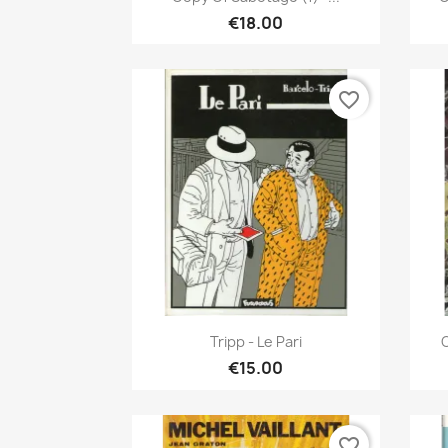
€18.00
favorite_border
Quick view

Tripp - Le Pari
C
€15.00
favorite_border