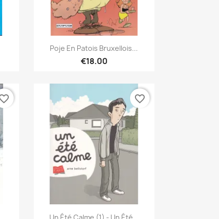
Quick view

Poje En Patois Bruxellois...
€18.00
vorite_border
favorite_border
Quick view

Un Été Calme (1) - Un Été...