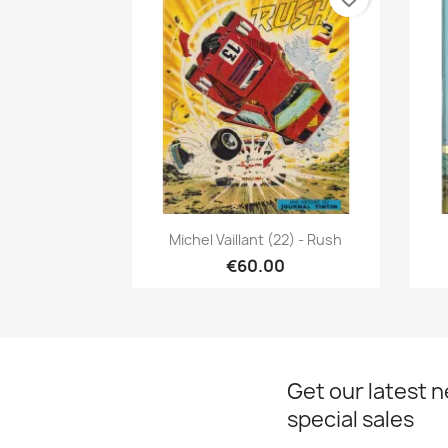
Quick view

Michel Vaillant (22) - Rush
€60.00
Get our latest 
special sales