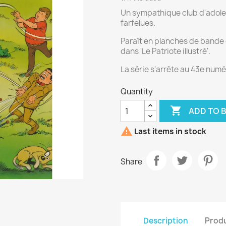
Un sympathique club d'adoles
farfelues.
Paraît en planches de bande
dans 'Le Patriote illustré'.
La série s'arrête au 43e numé
Quantity

ADD TO 

Last items in stock
Share
Description
Produ