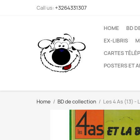
Call us:
+3264331307
HOME
BD D
EX-LIBRIS
M
CARTES TÉLÉP
POSTERS ET A
Home
BD de collection
Les 4 As (13) - 