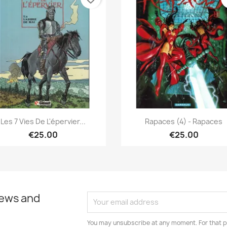
Quick view
Quick view


Les 7 Vies De L'épervier...
Rapaces (4) - Rapaces
€25.00
€25.00
news and
You may unsubscribe at any moment. For that p