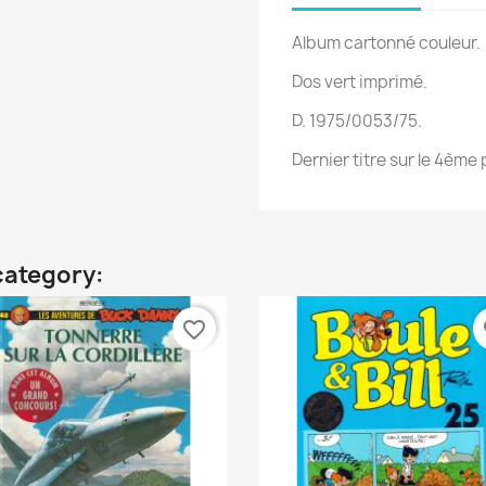
Album cartonné couleur.
Dos vert imprimé.
D. 1975/0053/75.
Dernier titre sur le 4ème 
category:
favorite_border
fa