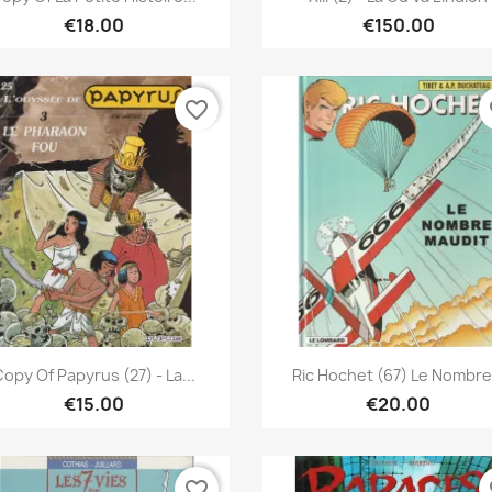
€18.00
€150.00
favorite_border
fa
Quick view
Quick view


opy Of Papyrus (27) - La...
Ric Hochet (67) Le Nombre.
€15.00
€20.00
favorite_border
fa