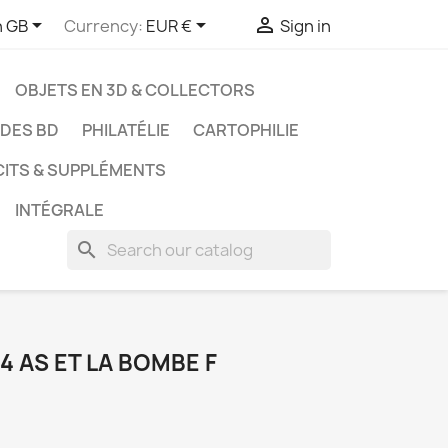



h GB
Currency:
EUR €
Sign in
OBJETS EN 3D & COLLECTORS
UDES BD
PHILATÉLIE
CARTOPHILIE
CITS & SUPPLÉMENTS
INTÉGRALE
search
S 4 AS ET LA BOMBE F