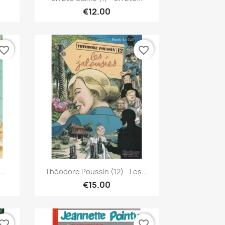
€12.00
vorite_border
favorite_border
Quick view

..
Théodore Poussin (12) - Les...
€15.00
vorite_border
favorite_border