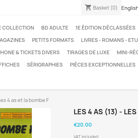
shopping_cart
Basket
(0)
Englis
E COLLECTION
BD ADULTE
1E ÉDITION DÉCLASSÉES
AGAZINES
PETITS FORMATS
LIVRES - ROMANS - ET
HONE & TICKETS DIVERS
TIRAGES DE LUXE
MINI-RÉ
FFICHES
SÉRIGRAPHIES
PIÈCES EXCEPTIONNELLES
Les 4 as et la bombe F
LES 4 AS (13) - LE
€20.00
VAT included