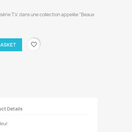
 série T.V. dans une collection appelée "Beaux
favorite_border
BASKET
ct Details
eur.