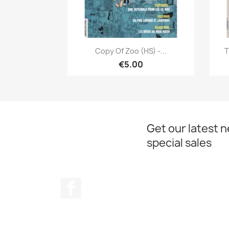
Quick view

Copy Of Zoo (HS) -...
T
€5.00
Get our latest 
special sales
Facebook