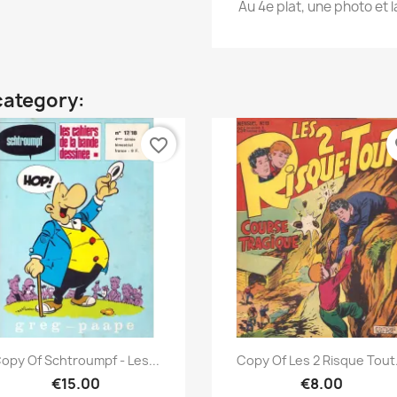
Au 4e plat, une photo et l
category:
favorite_border
fa
Quick view
Quick view


opy Of Schtroumpf - Les...
Copy Of Les 2 Risque Tout.
€15.00
€8.00