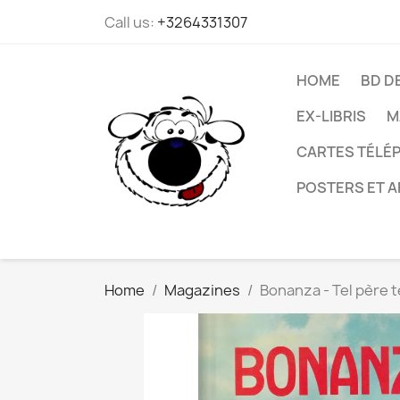
Call us:
+3264331307
HOME
BD D
EX-LIBRIS
M
CARTES TÉLÉP
POSTERS ET A
Home
Magazines
Bonanza - Tel père t