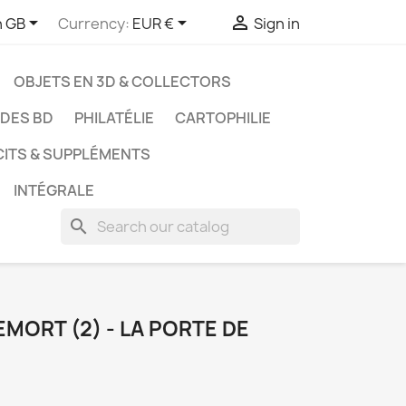



h GB
Currency:
EUR €
Sign in
OBJETS EN 3D & COLLECTORS
UDES BD
PHILATÉLIE
CARTOPHILIE
CITS & SUPPLÉMENTS
INTÉGRALE
search
MORT (2) - LA PORTE DE