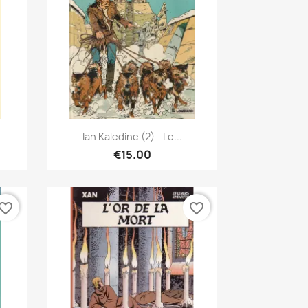
Quick view

Ian Kaledine (2) - Le...
€15.00
vorite_border
favorite_border