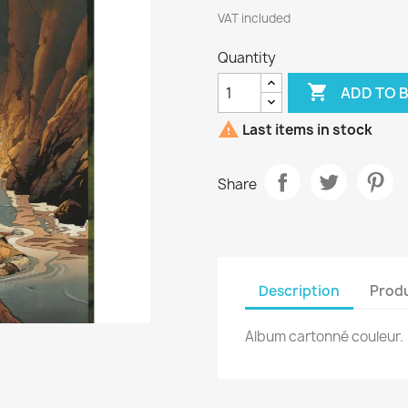
VAT included
Quantity

ADD TO 

Last items in stock
Share
Description
Produ
Album cartonné couleur.