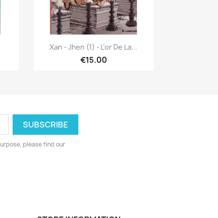
Quick view

Xan - Jhen (1) - L'or De La...
€15.00
urpose, please find our