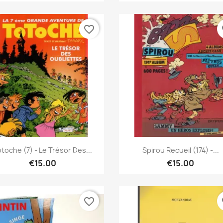
favorite_border
fa
Quick view
Quick view


toche (7) - Le Trésor Des...
Spirou Recueil (174) -...
€15.00
€15.00
favorite_border
fa