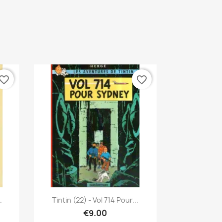
vorite_border
favorite_border
Quick view

.
Tintin (22) - Vol 714 Pour...
€9.00