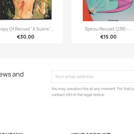
Quick view
Quick view


opy Of Recueil "A Suivre"...
Spirou Recueil (238) -...
€30.00
€15.00
news and
You may unsubscribe at any moment. For that p
contact info in the legal notice.