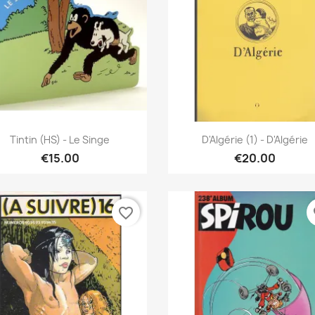
Quick view
Quick view


Tintin (HS) - Le Singe
D'Algérie (1) - D'Algérie
€15.00
€20.00
favorite_border
fa