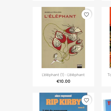
favorite_border
Quick view

L'éléphant (1) - L'éléphant
To
€10.00
favorite_border