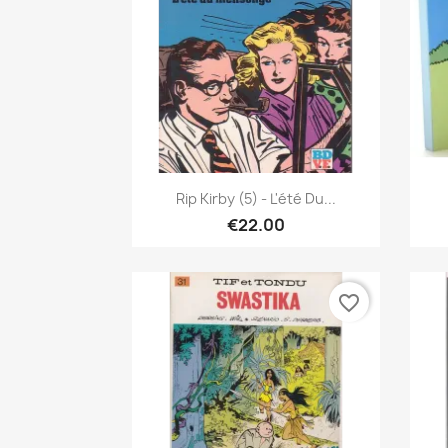
Quick view

Rip Kirby (5) - L'été Du...
€22.00
favorite_border