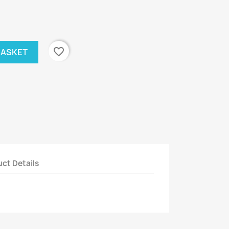
favorite_border
BASKET
ct Details