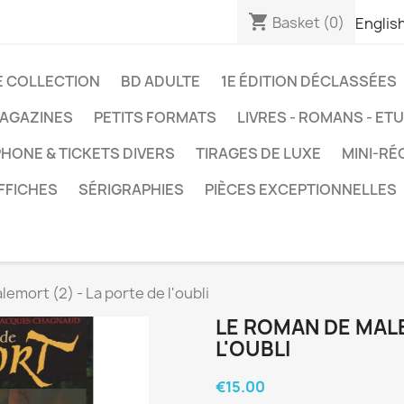
shopping_cart
Basket
(0)
Englis
E COLLECTION
BD ADULTE
1E ÉDITION DÉCLASSÉES
AGAZINES
PETITS FORMATS
LIVRES - ROMANS - ET
HONE & TICKETS DIVERS
TIRAGES DE LUXE
MINI-RÉ
FFICHES
SÉRIGRAPHIES
PIÈCES EXCEPTIONNELLES
emort (2) - La porte de l'oubli
LE ROMAN DE MALE
L'OUBLI
€15.00