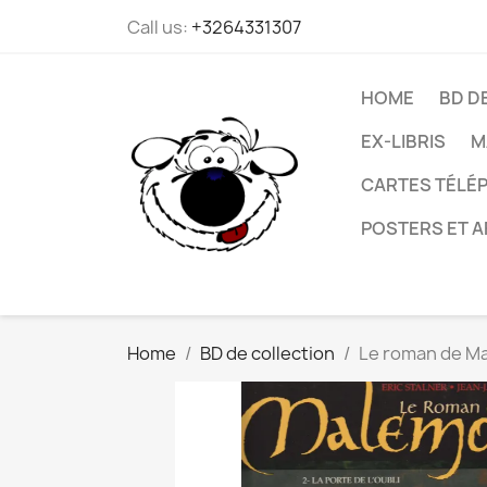
Call us:
+3264331307
HOME
BD D
EX-LIBRIS
M
CARTES TÉLÉP
POSTERS ET A
Home
BD de collection
Le roman de Mal