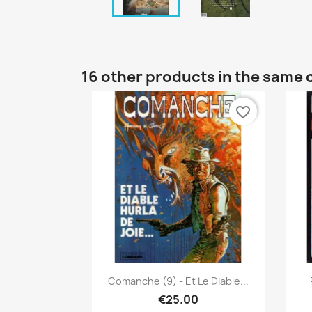
16 other products in the same 
favorite_border
Quick view

Comanche (9) - Et Le Diable...
€25.00