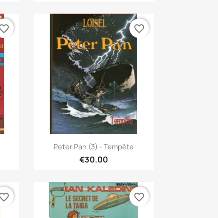
vorite_border
favorite_border
Quick view

Peter Pan (3) - Tempête
€30.00
vorite_border
favorite_border