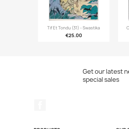
Quick view

Tif Et Tondu (31) - Swastika
C
€25.00
Get our latest 
special sales
Facebook