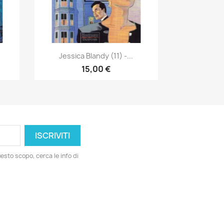
Anteprima

Jessica Blandy (11) -...
15,00 €
esto scopo, cerca le info di