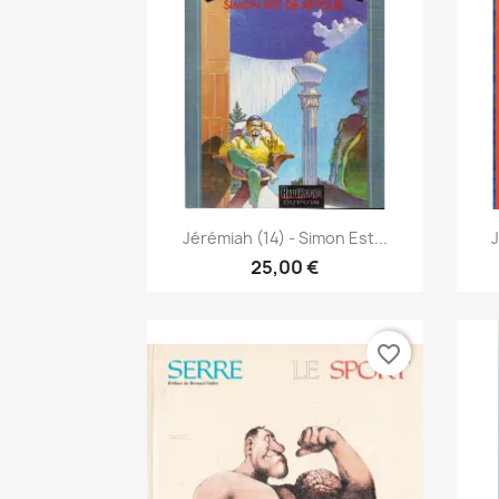
Anteprima

Jérémiah (14) - Simon Est...
J
25,00 €
favorite_border