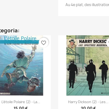
Au 4e plat, des illustrati
ategoria:
favorite_border
fa
Anteprima
Anteprima


L'étoile Polaire (2) - La...
Harry Dickson (2) - Les...
15,00 €
20,00 €