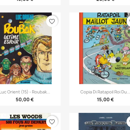
favorite_border
fa
Anteprima
Anteprima


Luc Orient (15) - Roubak...
Copia Di Ratapoil Roi Du..
50,00 €
15,00 €
favorite_border
fa