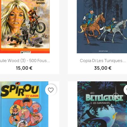
Anteprima
Anteprima


ulie Wood (3) - 500 Fous...
Copia Di Les Tuniques...
15,00 €
35,00 €
favorite_border
fa