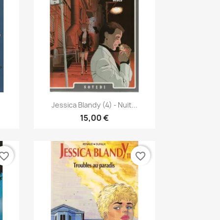
Anteprima

Jessica Blandy (4) - Nuit...
15,00 €
vorite_border
favorite_border