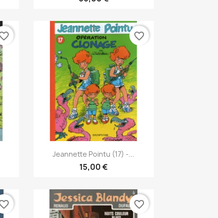
vorite_border
favorite_border
Anteprima

.
Jeannette Pointu (17) -...
15,00 €
vorite_border
favorite_border