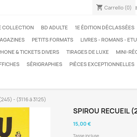
shopping_cart
Carrello
(0)
E COLLECTION
BD ADULTE
1E ÉDITION DÉCLASSÉES
AGAZINES
PETITS FORMATS
LIVRES - ROMANS - ET
HONE & TICKETS DIVERS
TIRAGES DE LUXE
MINI-RÉ
FFICHES
SÉRIGRAPHIES
PIÈCES EXCEPTIONNELLES
(245) - (3116 à 3125)
SPIROU RECUEIL (24
15,00 €
Tasse incluse