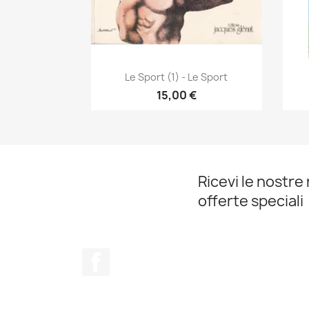
Anteprima

Le Sport (1) - Le Sport
15,00 €
Ricevi le nostre 
offerte speciali
Facebook