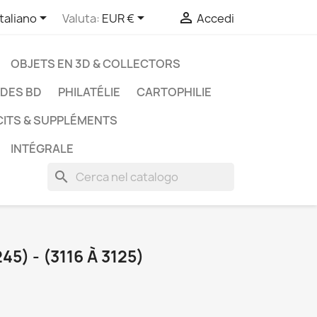



Italiano
Valuta:
EUR €
Accedi
OBJETS EN 3D & COLLECTORS
UDES BD
PHILATÉLIE
CARTOPHILIE
CITS & SUPPLÉMENTS
INTÉGRALE
search
5) - (3116 À 3125)