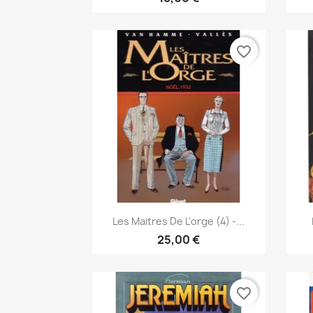
favorite_border
Anteprima

Les Maitres De L'orge (4) -...
25,00 €
favorite_border