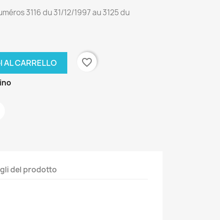
uméros 3116 du 31/12/1997 au 3125 du
favorite_border
I AL CARRELLO
zino
gli del prodotto