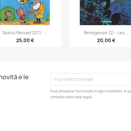
Anteprima
Anteprima


Spirou Recueil (211) -...
Betelgeuse (2) - Les...
25,00 €
20,00 €
novità e le
Puoi annullare l'iscrizione in ogni momento. A qu
contatto nelle note legali.