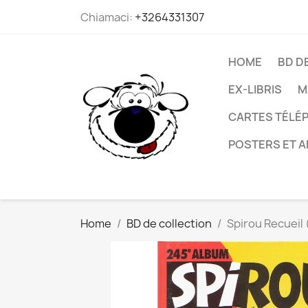
Chiamaci:
+3264331307
HOME
BD D
EX-LIBRIS
M
CARTES TÉLÉP
POSTERS ET A
Home
BD de collection
Spirou Recueil 