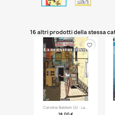
16 altri prodotti della stessa c
favorite_border
Anteprima

Caroline Baldwin (4) - La...
18,00 €