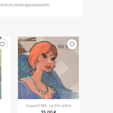
ons et du texte apparaissent.
vorite_border
favorite_border
Anteprima

Copia Di Will - La 27e Lettre
35,00 €