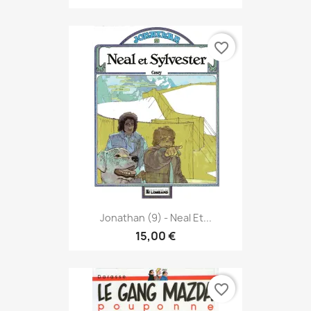
favorite_border
Jonathan (9) - Neal Et...
15,00 €
favorite_border