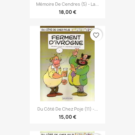
Mémoire De Cendres (5) - La...
18,00 €
favorite_border
Du Côté De Chez Poje (11) -...
15,00 €