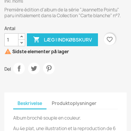
Inkl. moms
Première édition d'album de la série "Jeannette Pointu"
paru initialement dans la Collection "Carte blanche" n°7.
Antal

favorite_border
LÆG I INDKØBSKURV

Sidste elementer på lager
Del
Beskrivelse
Produktoplysninger
Album broché souple en couleur.
Au 4e plat, une illustration et la reproduction de 6