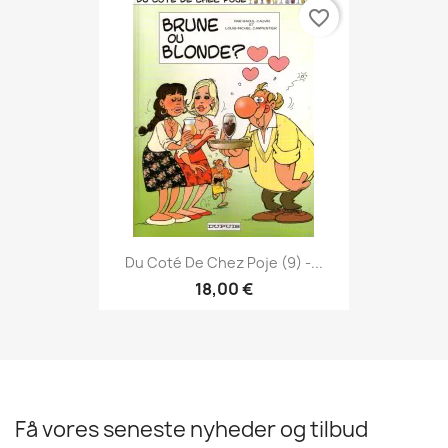
favorite_border
Du Coté De Chez Poje (9) -...
18,00 €
Få vores seneste nyheder og tilbud