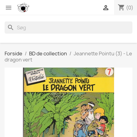
shopping_cart


(0)
search
Forside
BD de collection
Jeannette Pointu (3) - Le
dragon vert