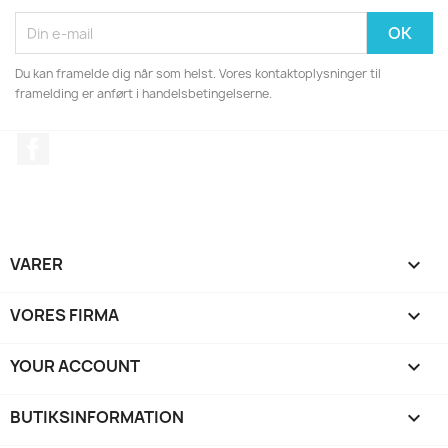
Du kan framelde dig når som helst. Vores kontaktoplysninger til
framelding er anført i handelsbetingelserne.
Facebook
VARER

VORES FIRMA

YOUR ACCOUNT

BUTIKSINFORMATION
keyboard_arrow_down