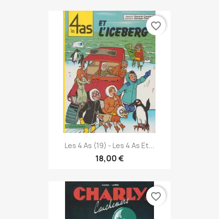
favorite_border
Les 4 As (19) - Les 4 As Et...
18,00 €
favorite_border