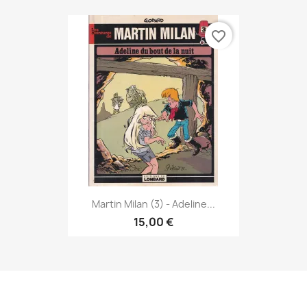
favorite_border
Martin Milan (3) - Adeline...
15,00 €