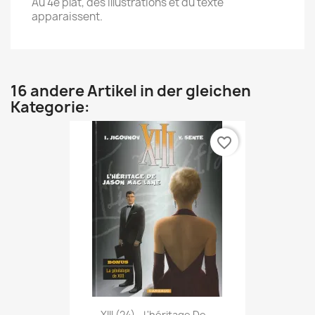
Au 4e plat, des illustrations et du texte
apparaissent.
16 andere Artikel in der gleichen
Kategorie:
favorite_border
XIII (24) - L'héritage De...