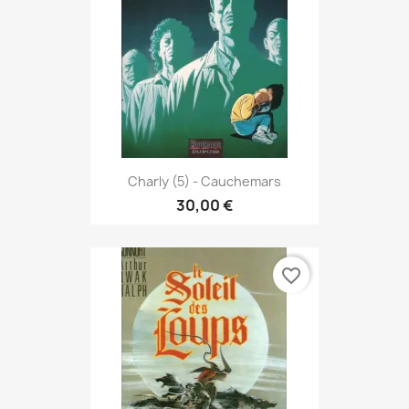
Charly (5) - Cauchemars
30,00 €
favorite_border