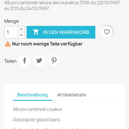
Album cartonné reliure des numéros 3106 du 22/10/1997
au 3115 du 24/12/1997.
Menge

favorite_border
IN DEN WARENKORB

Nur noch wenige Teile verfügbar
Teilen
Beschreibung
Artikeldetails
Album cartonné couleur.
Dos papier glacé blanc.