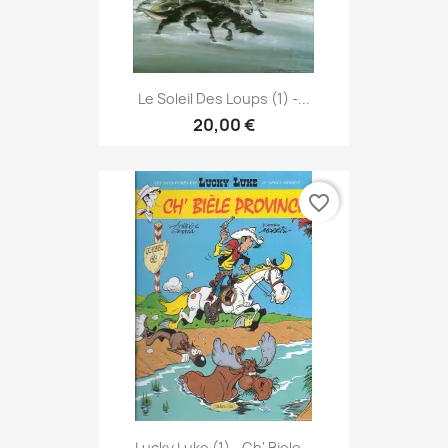
Le Soleil Des Loups (1) -...
20,00 €
favorite_border
Lucky Luke (1) - Ch' Biele...