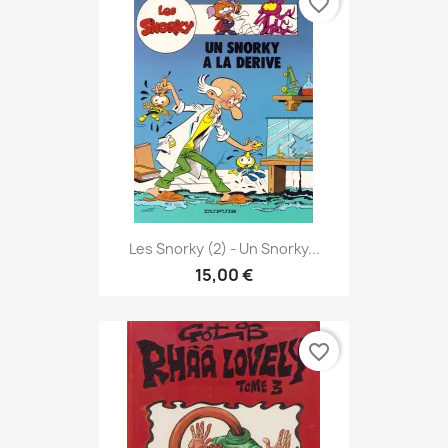
favorite_border
Les Snorky (2) - Un Snorky...
15,00 €
favorite_border