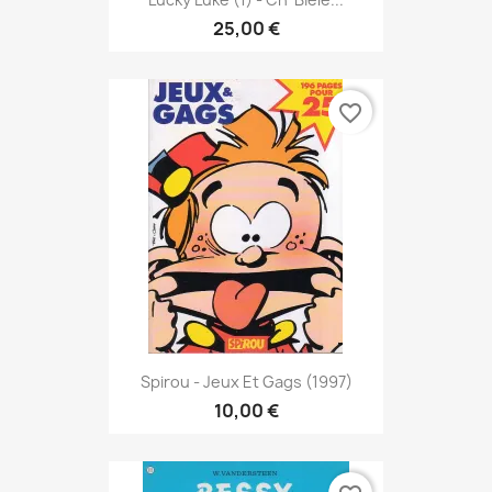
25,00 €
favorite_border
Spirou - Jeux Et Gags (1997)
10,00 €