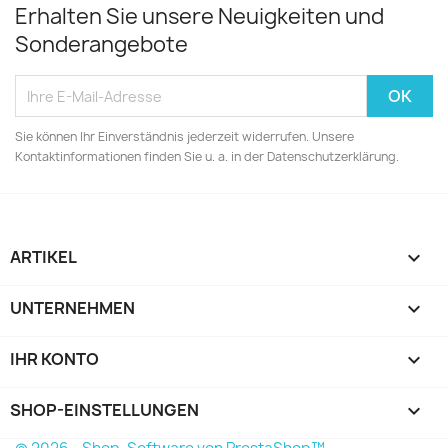
Erhalten Sie unsere Neuigkeiten und
Sonderangebote
Sie können Ihr Einverständnis jederzeit widerrufen. Unsere
Kontaktinformationen finden Sie u. a. in der Datenschutzerklärung.
ARTIKEL

UNTERNEHMEN

IHR KONTO

SHOP-EINSTELLUNGEN
keyboard_arrow_down