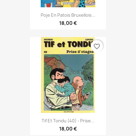
Poje En Patois Bruxellois...
18,00 €
favorite_border
Tif Et Tondu (40) - Prise...
18,00 €