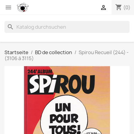
shopping_cart


(0)
search
Startseite
BD de collection
Spirou Recueil (244) -
(3106 à 3115)