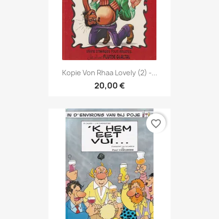
Kopie Von Rhaa Lovely (2) -...
20,00 €
favorite_border