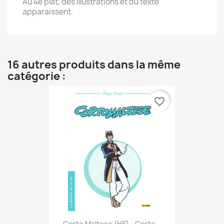
Au 4e plat, des illustrations et du texte
apparaissent.
16 autres produits dans la même
catégorie :
favorite_border
Corto Maltese (HS) - Corto...