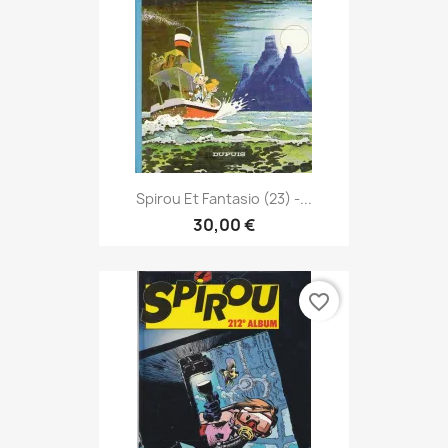
Spirou Et Fantasio (23) -...
30,00 €
favorite_border