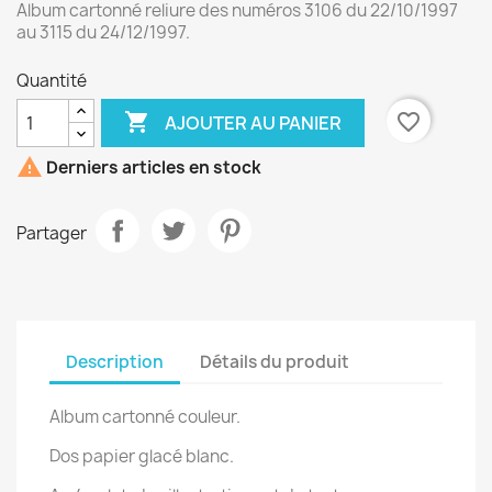
Album cartonné reliure des numéros 3106 du 22/10/1997
au 3115 du 24/12/1997.
Quantité

favorite_border
AJOUTER AU PANIER

Derniers articles en stock
Partager
Description
Détails du produit
Album cartonné couleur.
Dos papier glacé blanc.