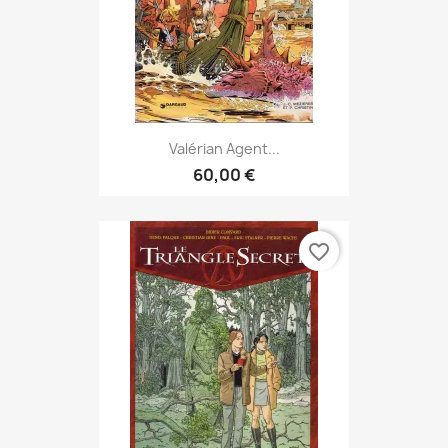
Valérian Agent...
60,00 €
favorite_border