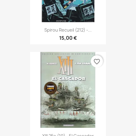
Spirou Recueil (212) -...
15,00 €
favorite_border
XIII 25e (10) - El Cascador