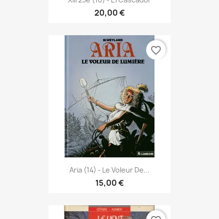
20,00 €
favorite_border
Aria (14) - Le Voleur De...
15,00 €