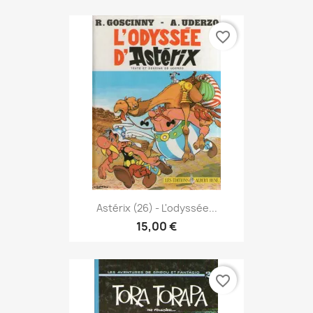
favorite_border
Astérix (26) - L'odyssée...
15,00 €
favorite_border