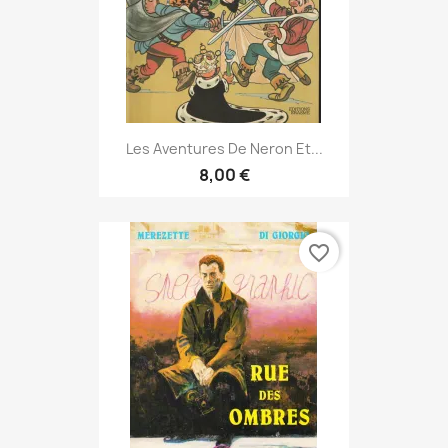
Les Aventures De Neron Et...
8,00 €
favorite_border