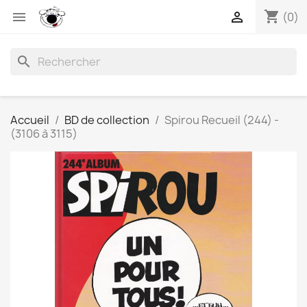
shopping_cart


(0)
search
Accueil
BD de collection
Spirou Recueil (244) -
(3106 à 3115)