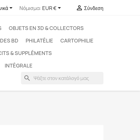



νικά
Νόμισμα:
EUR €
Σύνδεση
S
OBJETS EN 3D & COLLECTORS
UDES BD
PHILATÉLIE
CARTOPHILIE
CITS & SUPPLÉMENTS
INTÉGRALE
search