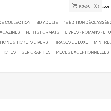
shopping_cart
Καλάθι:
(0)
ελλη
DE COLLECTION
BD ADULTE
1E ÉDITION DÉCLASSÉE
AGAZINES
PETITS FORMATS
LIVRES - ROMANS - ET
HONE & TICKETS DIVERS
TIRAGES DE LUXE
MINI-RÉ
FFICHES
SÉRIGRAPHIES
PIÈCES EXCEPTIONNELLES