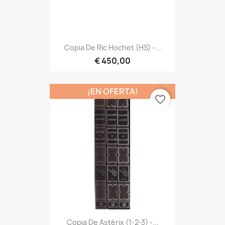
Copia De Ric Hochet (HS) -...
€ 450,00
¡EN OFERTA!
favorite_border
Copia De Astérix (1-2-3) -...