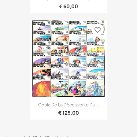
€ 60,00
favorite_border
Copia De La Découverte Du...
€ 125,00