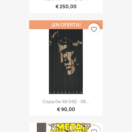
€ 250,00
¡EN OFERTA!
favorite_border
Copia De XIII (HS) - XIII...
€ 90,00