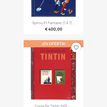
Spirou Et Fantasio (1 À 7)...
€ 400,00
¡EN OFERTA!
favorite_border
Copia De Tintin (HS) -...