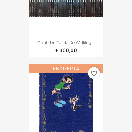
Copia De Copia De Walking...
€ 300,00
¡EN OFERTA!
favorite_border