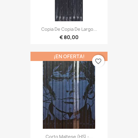
Copia De Copia De Largo...
€ 80,00
¡EN OFERTA!
favorite_border
Corto Maltese (HS) -...