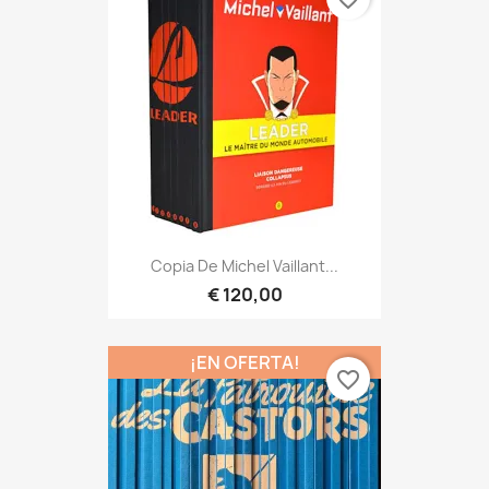
Copia De Michel Vaillant...
€ 120,00
¡EN OFERTA!
favorite_border