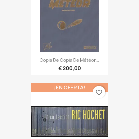
Copia De Copia De Météor...
€ 200,00
¡EN OFERTA!
favorite_border