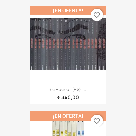
¡EN OFERTA!
favorite_border
Ric Hochet (HS) -...
€ 340,00
¡EN OFERTA!
favorite_border