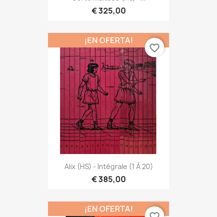
€ 325,00
¡EN OFERTA!
favorite_border
Alix (HS) - Intégrale (1 À 20)
€ 385,00
¡EN OFERTA!
favorite_border