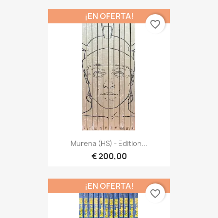
¡EN OFERTA!
favorite_border
Murena (HS) - Edition...
€ 200,00
¡EN OFERTA!
favorite_border