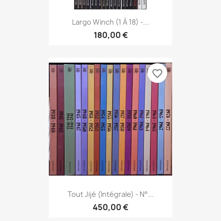
Largo Winch (1 À 18) -...
180,00 €
favorite_border
Tout Jijé (Intégrale) - N°...
450,00 €