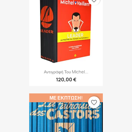
Αντιγραφή Του Michel...
120,00 €
ΜΕ ΈΚΠΤΩΣΗ!
favorite_border