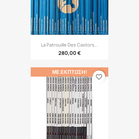
La Patrouille Des Castors...
280,00 €
ΜΕ ΈΚΠΤΩΣΗ!
favorite_border