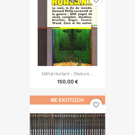
favorite_border
Métal Hurlant - (Reliure...
150,00 €
ΜΕ ΈΚΠΤΩΣΗ!
favorite_border