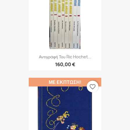
Αντιγραφή Του Ric Hochet...
160,00 €
ΜΕ ΈΚΠΤΩΣΗ!
favorite_border