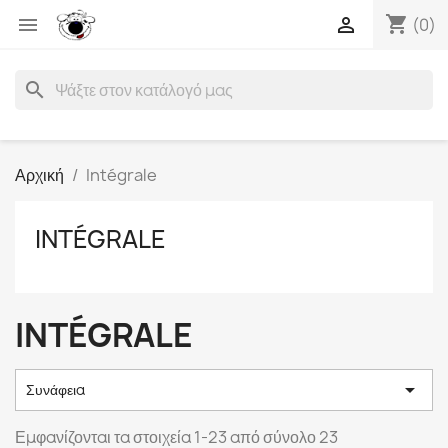
shopping_cart


(0)
search
Αρχική
Intégrale
INTÉGRALE
INTÉGRALE

Συνάφεια
Εμφανίζονται τα στοιχεία 1-23 από σύνολο 23