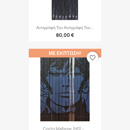
Αντιγραφή Του Αντιγραφή Του...
80,00 €
ΜΕ ΈΚΠΤΩΣΗ!
favorite_border
Corto Maltese (HS) -...