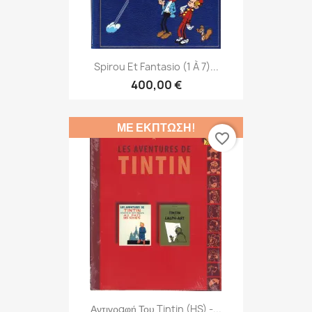
Spirou Et Fantasio (1 À 7)...
400,00 €
ΜΕ ΈΚΠΤΩΣΗ!
favorite_border
Αντιγραφή Του Tintin (HS) -...