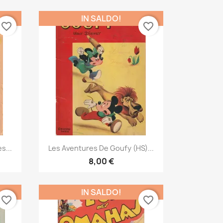
IN SALDO!
favorite_border
favorite_border
Anteprima

s...
Les Aventures De Goufy (HS)...
8,00 €
IN SALDO!
favorite_border
favorite_border