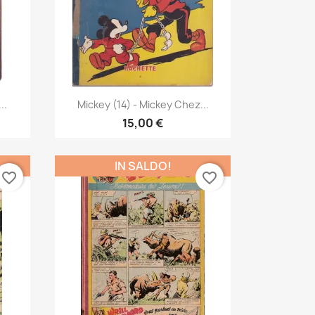
Anteprima

..
Mickey (14) - Mickey Chez...
15,00 €
IN SALDO!
favorite_border
favorite_border