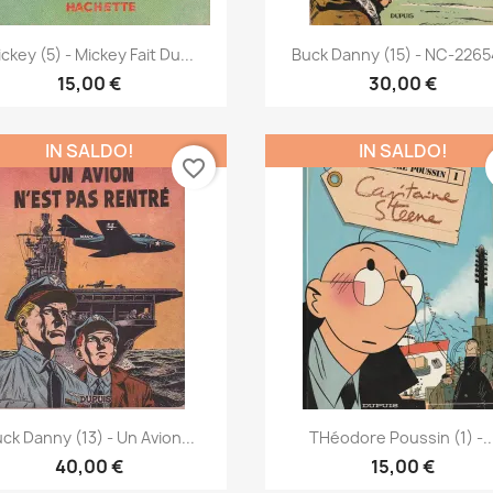
Anteprima
Anteprima


ckey (5) - Mickey Fait Du...
Buck Danny (15) - NC-22654
15,00 €
30,00 €
IN SALDO!
IN SALDO!
favorite_border
Anteprima
Anteprima


ck Danny (13) - Un Avion...
THéodore Poussin (1) -..
40,00 €
15,00 €