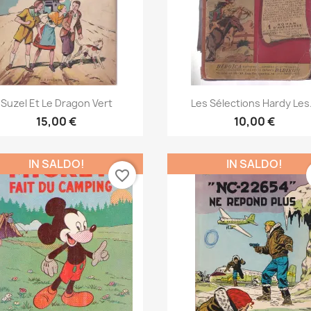
Anteprima
Anteprima


Suzel Et Le Dragon Vert
Les Sélections Hardy Les.
15,00 €
10,00 €
IN SALDO!
IN SALDO!
favorite_border