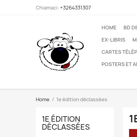
Chiamaci:
+3264331307
HOME
BD D
EX-LIBRIS
M
CARTES TÉLÉP
POSTERS ET A
Home
1e édition déclassées
1
1E ÉDITION
DÉCLASSÉES