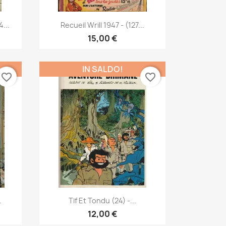
Anteprima

...
Recueil Wrill 1947 - (127...
15,00 €
IN SALDO!
favorite_border
favorite_border
Anteprima

.
Tif Et Tondu (24) -...
12,00 €