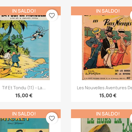
IN SALDO!
IN SALDO!
favorite_border
Anteprima
Anteprima


Tif Et Tondu (11) - La...
Les Nouvelles Aventures De
15,00 €
15,00 €
IN SALDO!
IN SALDO!
favorite_border