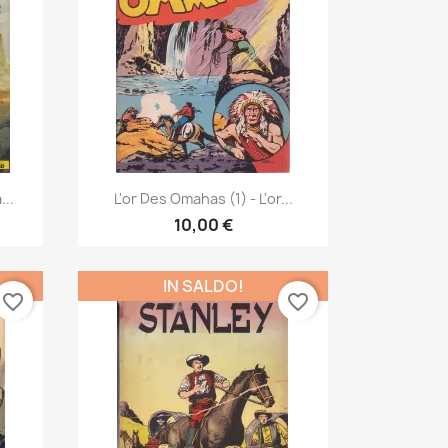
Anteprima

...
L'or Des Omahas (1) - L'or...
10,00 €
IN SALDO!
favorite_border
favorite_border