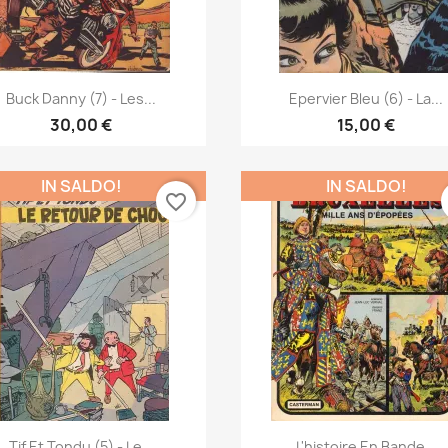
Anteprima
Anteprima


Buck Danny (7) - Les...
Epervier Bleu (6) - La...
30,00 €
15,00 €
IN SALDO!
IN SALDO!
favorite_border
Anteprima
Anteprima


Tif Et Tondu (5) - Le...
L'histoire En Bande...