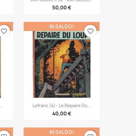
50,00 €
IN SALDO!
favorite_border
favorite_border
Anteprima

..
Lefranc (4) - Le Repaire Du...
40,00 €
IN SALDO!