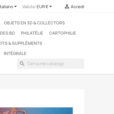



Italiano
Valuta:
EUR €
Accedi
OBJETS EN 3D & COLLECTORS
UDES BD
PHILATÉLIE
CARTOPHILIE
CITS & SUPPLÉMENTS
INTÉGRALE
search