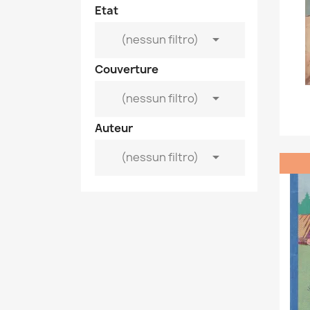
Etat

(nessun filtro)
Couverture

(nessun filtro)
Auteur

(nessun filtro)