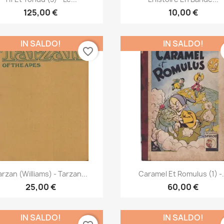
125,00 €
10,00 €
IN SALDO!
IN SALDO!
favorite_border
Anteprima
Anteprima


arzan (Williams) - Tarzan...
Caramel Et Romulus (1) -.
25,00 €
60,00 €
IN SALDO!
IN SALDO!