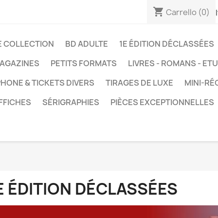
shopping_cart
Carrello
(0)
E COLLECTION
BD ADULTE
1E ÉDITION DÉCLASSÉES
AGAZINES
PETITS FORMATS
LIVRES - ROMANS - ET
HONE & TICKETS DIVERS
TIRAGES DE LUXE
MINI-RÉ
FFICHES
SÉRIGRAPHIES
PIÈCES EXCEPTIONNELLES
E ÉDITION DÉCLASSÉES