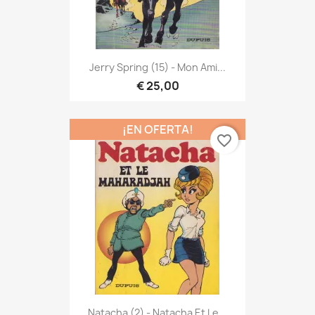
Jerry Spring (15) - Mon Ami...
€ 25,00
¡EN OFERTA!
favorite_border
Natacha (2) - Natacha Et Le...