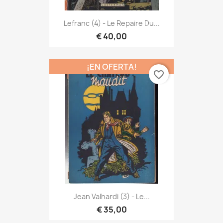
Lefranc (4) - Le Repaire Du...
€ 40,00
¡EN OFERTA!
favorite_border
Jean Valhardi (3) - Le...
€ 35,00