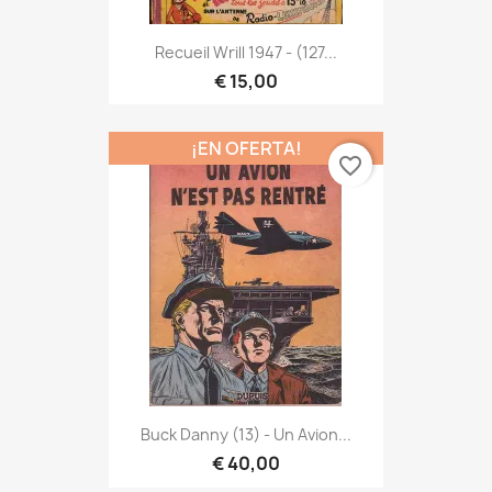
Recueil Wrill 1947 - (127...
€ 15,00
¡EN OFERTA!
favorite_border
Buck Danny (13) - Un Avion...
€ 40,00