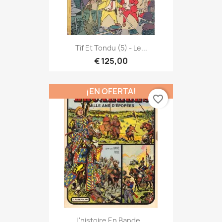
Tif Et Tondu (5) - Le...
€ 125,00
¡EN OFERTA!
favorite_border
L'histoire En Bande...