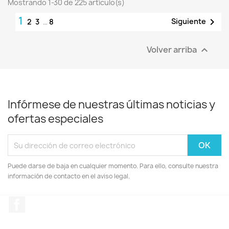
Mostrando 1-30 de 225 artículo(s)
1

Siguiente
2
3
…
8
Volver arriba

Infórmese de nuestras últimas noticias y
ofertas especiales
Puede darse de baja en cualquier momento. Para ello, consulte nuestra
información de contacto en el aviso legal.
Facebook