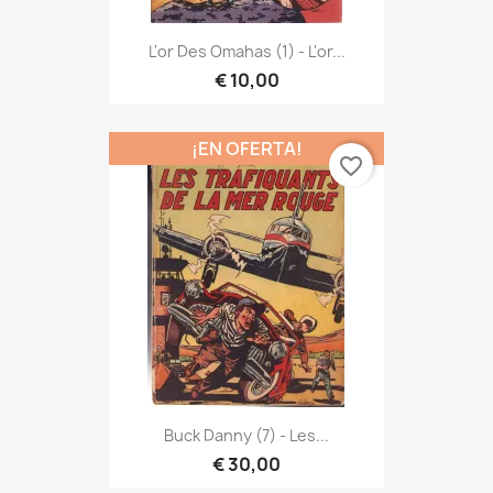
L'or Des Omahas (1) - L'or...
€ 10,00
¡EN OFERTA!
favorite_border
Buck Danny (7) - Les...
€ 30,00