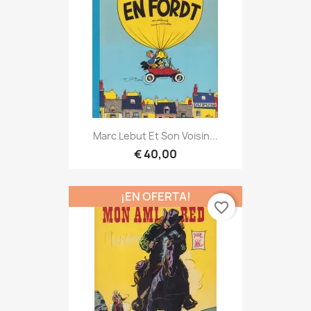
Marc Lebut Et Son Voisin...
€ 40,00
¡EN OFERTA!
favorite_border