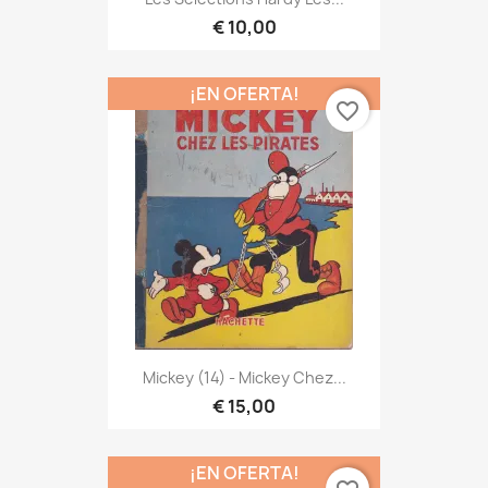
€ 10,00
¡EN OFERTA!
favorite_border
Mickey (14) - Mickey Chez...
€ 15,00
¡EN OFERTA!