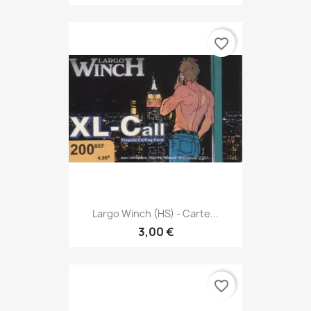
favorite_border
Largo Winch (HS) - Carte...
3,00 €
favorite_border