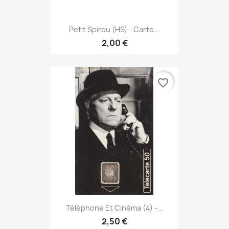
Petit Spirou (HS) - Carte...
2,00 €
favorite_border
Téléphone Et Cinéma (4) -...
2,50 €