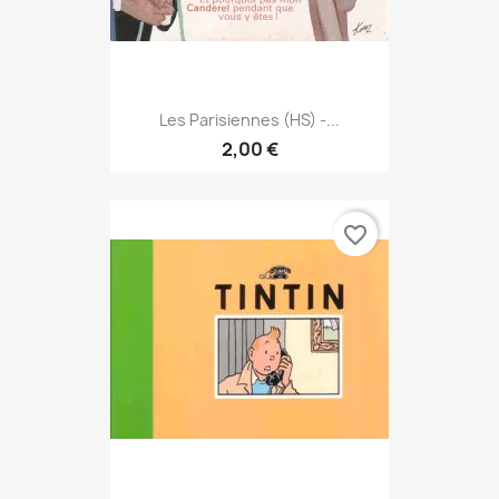
Les Parisiennes (HS) -...
2,00 €
favorite_border