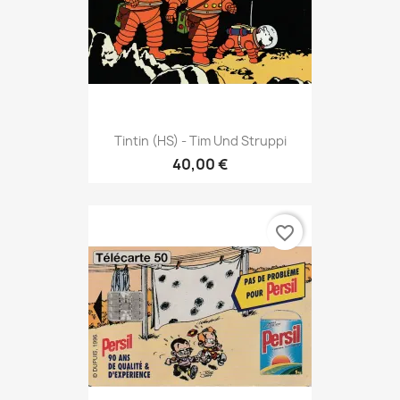
Tintin (HS) - Tim Und Struppi
40,00 €
favorite_border