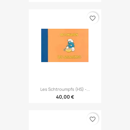
favorite_border
Les Schtroumpfs (HS) -...
40,00 €
favorite_border