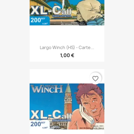
Largo Winch (HS) - Carte...
1,00 €
favorite_border