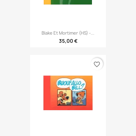
Blake Et Mortimer (HS) -...
35,00 €
favorite_border