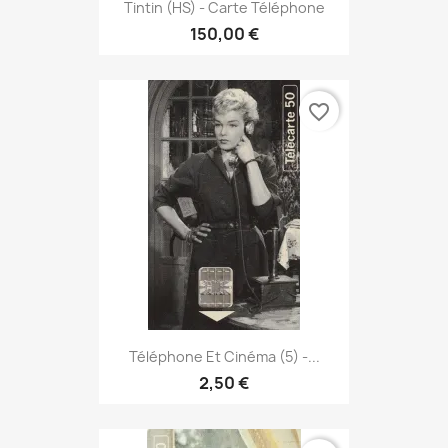
Tintin (HS) - Carte Téléphone
150,00 €
favorite_border
Téléphone Et Cinéma (5) -...
2,50 €