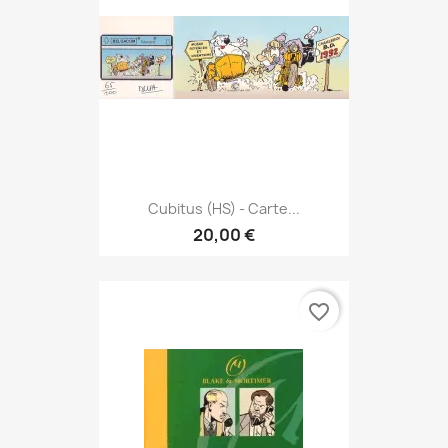
Cubitus (HS) - Carte...
20,00 €
favorite_border