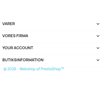
VARER

VORES FIRMA

YOUR ACCOUNT

BUTIKSINFORMATION
keyboard_arrow_down
© 2026 - Webshop af PrestaShop™