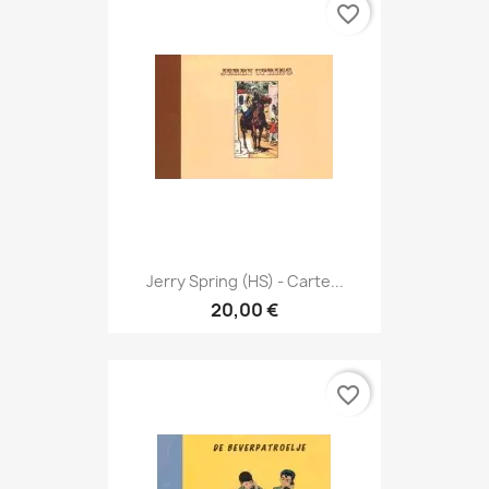
favorite_border
Jerry Spring (HS) - Carte...
20,00 €
favorite_border