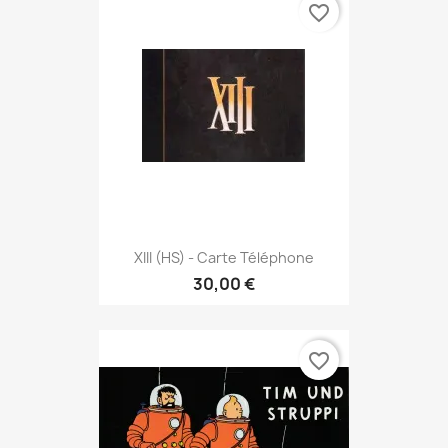
favorite_border
XIII (HS) - Carte Téléphone
30,00 €
favorite_border