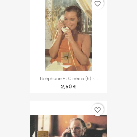
favorite_border
Téléphone Et Cinéma (6) -...
2,50 €
favorite_border