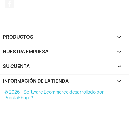
Facebook
PRODUCTOS

NUESTRA EMPRESA

SU CUENTA

INFORMACIÓN DE LA TIENDA
keyboard_arrow_down
© 2026 - Software Ecommerce desarrollado por
PrestaShop™