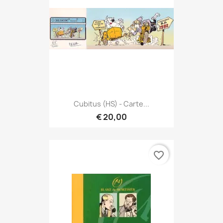
Cubitus (HS) - Carte...
€ 20,00
favorite_border