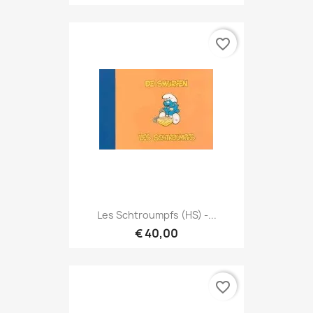
favorite_border
Les Schtroumpfs (HS) -...
€ 40,00
favorite_border