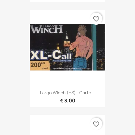
favorite_border
Largo Winch (HS) - Carte...
€ 3,00
favorite_border