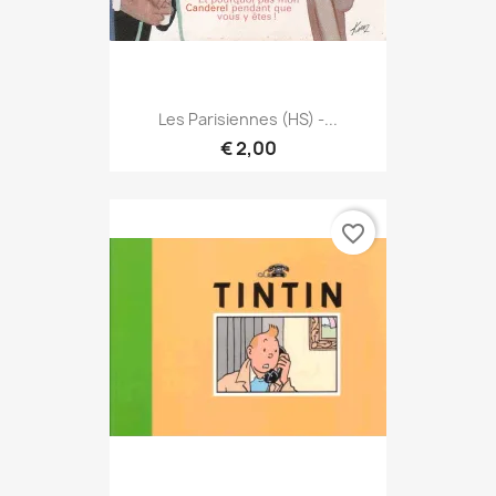
Les Parisiennes (HS) -...
€ 2,00
favorite_border