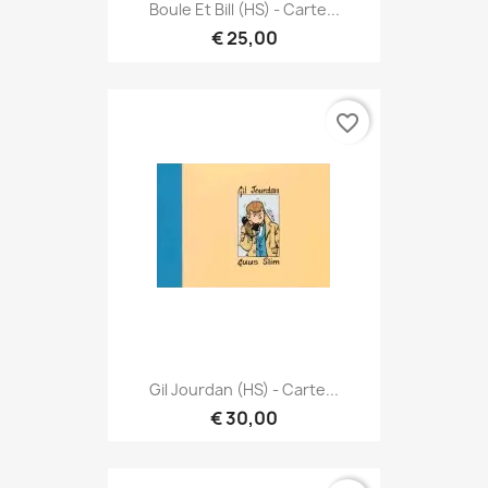
Boule Et Bill (HS) - Carte...
€ 25,00
favorite_border
Gil Jourdan (HS) - Carte...
€ 30,00