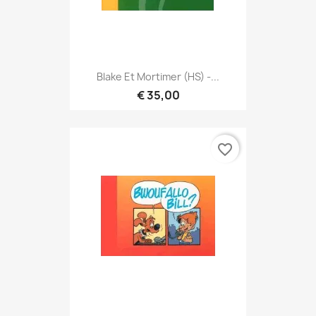
Blake Et Mortimer (HS) -...
€ 35,00
favorite_border