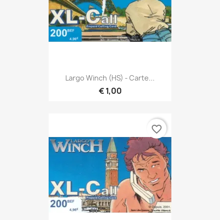
Largo Winch (HS) - Carte...
€ 1,00
favorite_border