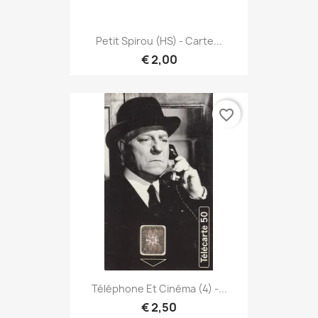
Petit Spirou (HS) - Carte...
€ 2,00
favorite_border
Téléphone Et Cinéma (4) -...
€ 2,50