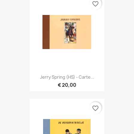
favorite_border
Jerry Spring (HS) - Carte...
€ 20,00
favorite_border