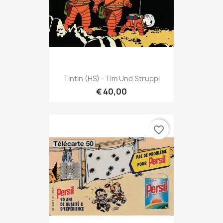
Tintin (HS) - Tim Und Struppi
€ 40,00
favorite_border