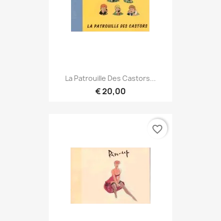
La Patrouille Des Castors...
€ 20,00
favorite_border