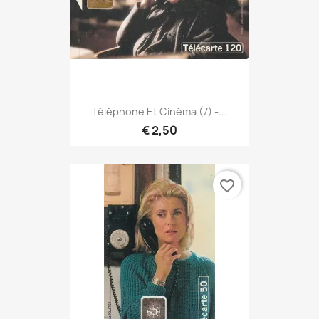
Téléphone Et Cinéma (7) -...
€ 2,50
favorite_border