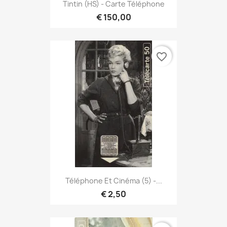
Tintin (HS) - Carte Téléphone
€ 150,00
favorite_border
Téléphone Et Cinéma (5) -...
€ 2,50