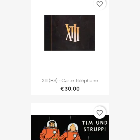
favorite_border
XIII (HS) - Carte Téléphone
€ 30,00
favorite_border