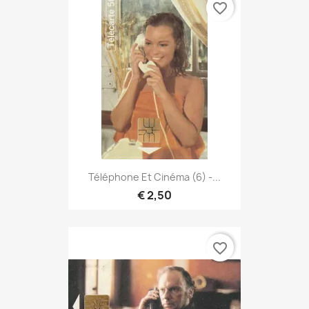
favorite_border
Téléphone Et Cinéma (6) -...
€ 2,50
favorite_border