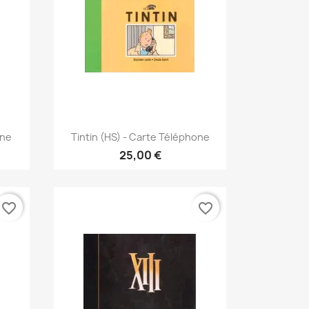
Γρήγορη προβολή

one
Tintin (HS) - Carte Téléphone
25,00 €
favorite_border
favorite_border