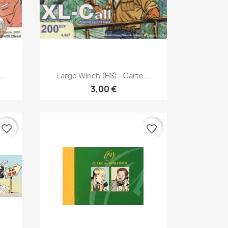
Γρήγορη προβολή

..
Largo Winch (HS) - Carte...
3,00 €
favorite_border
favorite_border