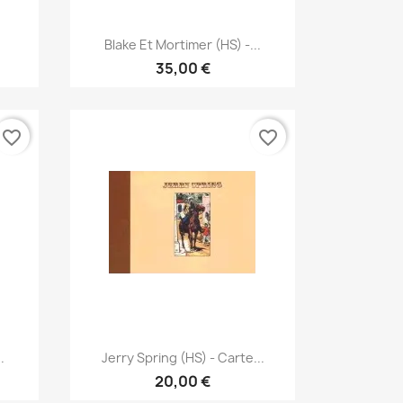
Γρήγορη προβολή

Blake Et Mortimer (HS) -...
35,00 €
favorite_border
favorite_border
Γρήγορη προβολή

.
Jerry Spring (HS) - Carte...
20,00 €