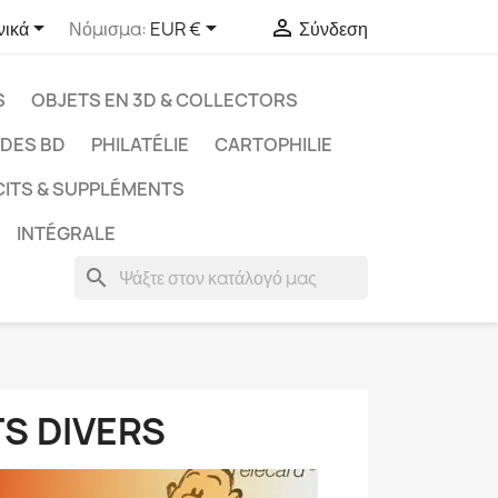



νικά
Νόμισμα:
EUR €
Σύνδεση
S
OBJETS EN 3D & COLLECTORS
UDES BD
PHILATÉLIE
CARTOPHILIE
CITS & SUPPLÉMENTS
INTÉGRALE
search
S DIVERS