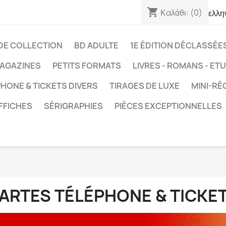
shopping_cart
Καλάθι:
(0)
ελλη
DE COLLECTION
BD ADULTE
1E ÉDITION DÉCLASSÉE
AGAZINES
PETITS FORMATS
LIVRES - ROMANS - ET
HONE & TICKETS DIVERS
TIRAGES DE LUXE
MINI-RÉ
FFICHES
SÉRIGRAPHIES
PIÈCES EXCEPTIONNELLES
ARTES TÉLÉPHONE & TICKET