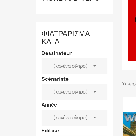
ΦΙΛΤΡΆΡΙΣΜΑ
ΚΑΤΆ
Dessinateur

(κανένα φίλτρο)
Scénariste
Υπάρχο

(κανένα φίλτρο)
Année

(κανένα φίλτρο)
Editeur