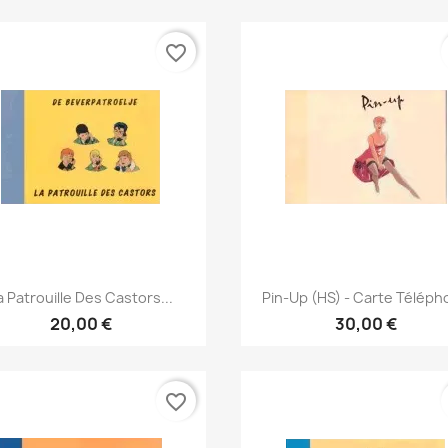
favorite_border
Γρήγορη προβολή
Γρήγορη προβολή


a Patrouille Des Castors...
Pin-Up (HS) - Carte Télép
20,00 €
30,00 €
favorite_border