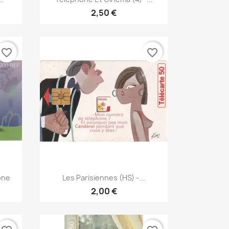
2,50 €
favorite_border
favorite_border
Γρήγορη προβολή

one
Les Parisiennes (HS) -...
2,00 €