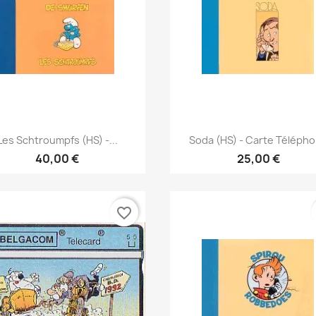
Γρήγορη προβολή
Γρήγορη προβολή


Les Schtroumpfs (HS) -...
Soda (HS) - Carte Téléph
40,00 €
25,00 €
favorite_border