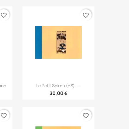
favorite_border
favorite_border
Γρήγορη προβολή

hone
Le Petit Spirou (HS) -...
30,00 €
favorite_border
favorite_border