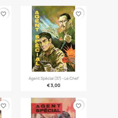
favorite_border
favorite_border
Vista rápida

.
Agent Spécial (37) - Le Chef
€ 3,00
favorite_border
favorite_border