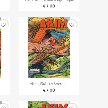
€ 7,00
favorite_border
favorite_border
Vista rápida

..
Akim (134) - Le Secret...
€ 7,00