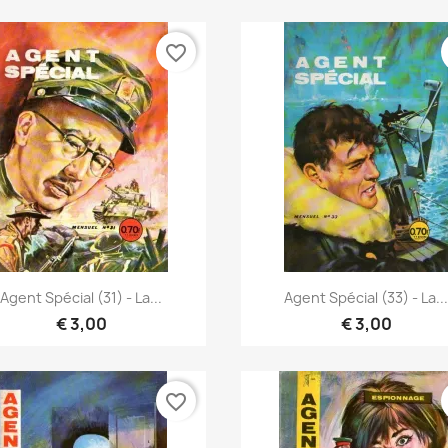
favorite_border
Vista rápida
Vista rápida


Agent Spécial (31) - La...
Agent Spécial (33) - La..
€ 3,00
€ 3,00
favorite_border