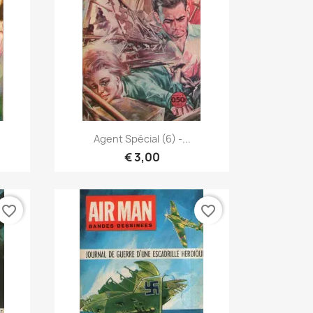
Vista rápida

Agent Spécial (6) -...
€ 3,00
favorite_border
favorite_border