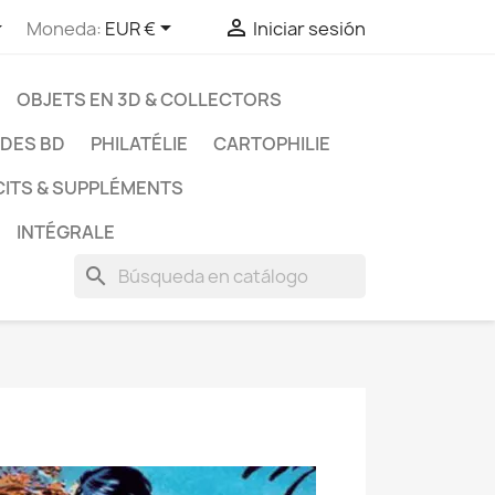



Moneda:
EUR €
Iniciar sesión
OBJETS EN 3D & COLLECTORS
UDES BD
PHILATÉLIE
CARTOPHILIE
CITS & SUPPLÉMENTS
INTÉGRALE
search