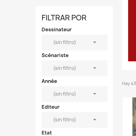
FILTRAR POR
Dessinateur

(sin filtro)
Scénariste

(sin filtro)
Année
Hay 43

(sin filtro)
Editeur

(sin filtro)
Etat