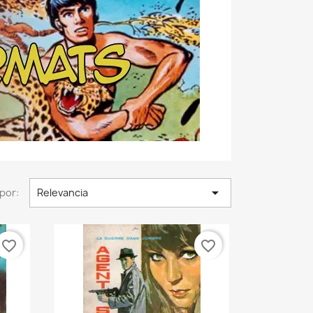

por:
Relevancia
favorite_border
favorite_border