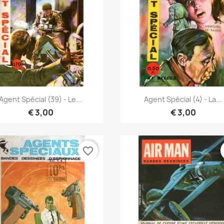
Vista rápida
Vista rápida


Agent Spécial (39) - Le...
Agent Spécial (4) - La...
€ 3,00
€ 3,00
favorite_border