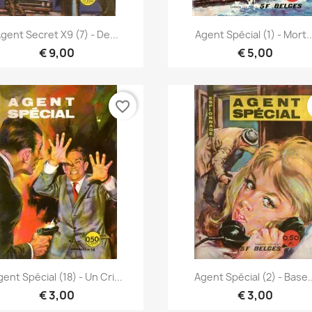
Vista rápida
Vista rápida


gent Secret X9 (7) - De...
Agent Spécial (1) - Mort..
€ 9,00
€ 5,00
favorite_border
Vista rápida
Vista rápida


ent Spécial (18) - Un Cri...
Agent Spécial (2) - Base..
€ 3,00
€ 3,00