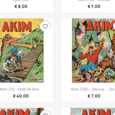
€ 8,00
€ 7,00
favorite_border
Vista rápida
Vista rápida


Akim (12) - Aidé De Son...
Akim (120) - Silence ... On.
€ 40,00
€ 7,00