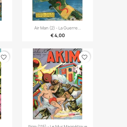
Vista rápida

Air Man (2) - La Guerre...
€ 4,00
favorite_border
favorite_border
Vista rápida

Akim (115) - Le Mur Magnétique