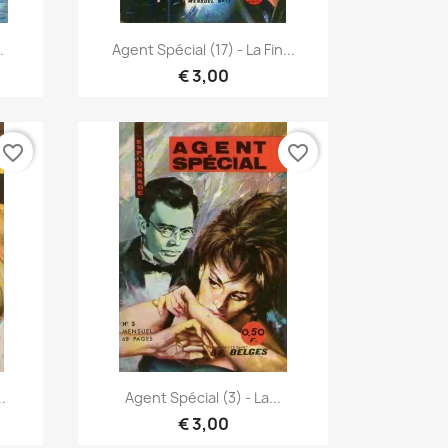
Vista rápida

.
Agent Spécial (17) - La Fin...
€ 3,00
favorite_border
favorite_border
Vista rápida

.
Agent Spécial (3) - La...
€ 3,00