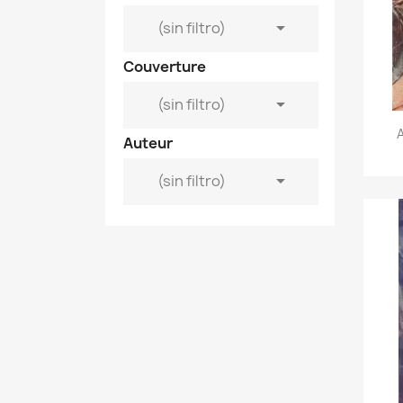

(sin filtro)
Couverture

(sin filtro)
Auteur

(sin filtro)