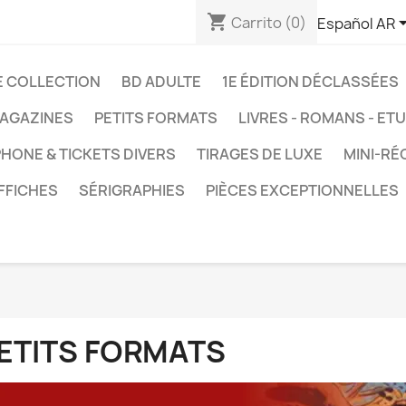
shopping_cart
Carrito
(0)
Español AR
E COLLECTION
BD ADULTE
1E ÉDITION DÉCLASSÉES
AGAZINES
PETITS FORMATS
LIVRES - ROMANS - ET
HONE & TICKETS DIVERS
TIRAGES DE LUXE
MINI-RÉ
FFICHES
SÉRIGRAPHIES
PIÈCES EXCEPTIONNELLES
ETITS FORMATS