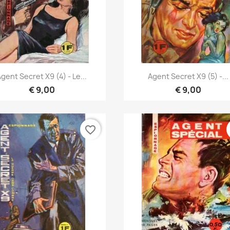
Vista rápida
Vista rápida


Agent Secret X9 (4) - Le...
Agent Secret X9 (5) -...
€ 9,00
€ 9,00
favorite_border