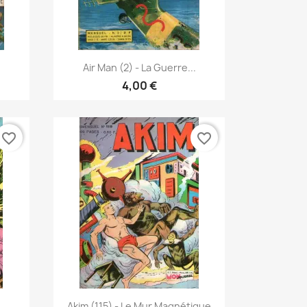
Vista rápida

Air Man (2) - La Guerre...
4,00 €
favorite_border
favorite_border
Vista rápida

Akim (115) - Le Mur Magnétique