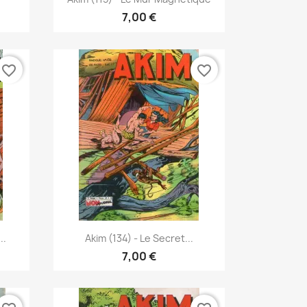
7,00 €
favorite_border
favorite_border
Vista rápida

..
Akim (134) - Le Secret...
7,00 €