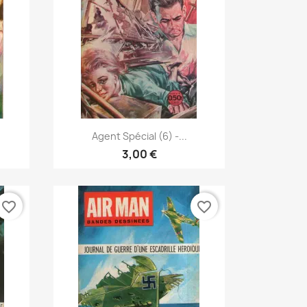
Vista rápida

Agent Spécial (6) -...
3,00 €
favorite_border
favorite_border