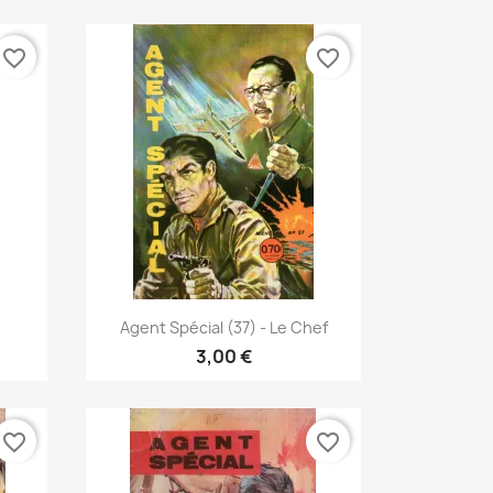
favorite_border
favorite_border
Vista rápida

.
Agent Spécial (37) - Le Chef
3,00 €
favorite_border
favorite_border