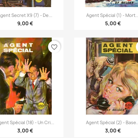
Vista rápida
Vista rápida


gent Secret X9 (7) - De...
Agent Spécial (1) - Mort..
9,00 €
5,00 €
favorite_border
Vista rápida
Vista rápida


ent Spécial (18) - Un Cri...
Agent Spécial (2) - Base..
3,00 €
3,00 €