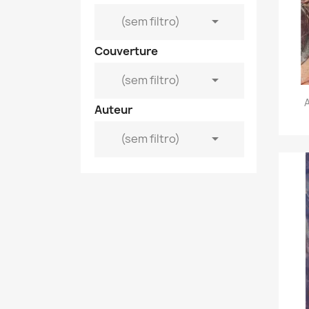

(sem filtro)
Couverture

(sem filtro)
Auteur

(sem filtro)