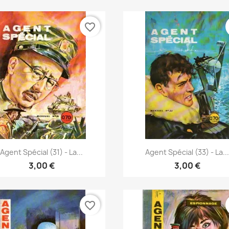
favorite_border
Vista rápida
Vista rápida


Agent Spécial (31) - La...
Agent Spécial (33) - La..
3,00 €
3,00 €
favorite_border