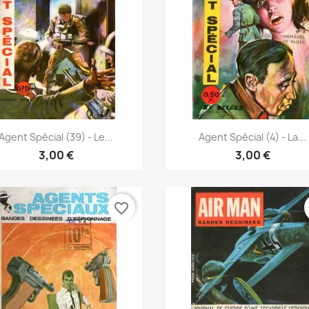
Vista rápida
Vista rápida


Agent Spécial (39) - Le...
Agent Spécial (4) - La...
3,00 €
3,00 €
favorite_border