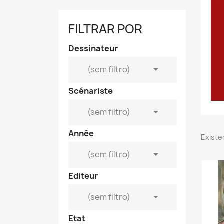
FILTRAR POR
Dessinateur

(sem filtro)
Scénariste

(sem filtro)
Année
Existe

(sem filtro)
Editeur

(sem filtro)
Etat