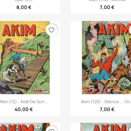
8,00 €
7,00 €
favorite_border
Vista rápida
Vista rápida


Akim (12) - Aidé De Son...
Akim (120) - Silence ... On.
40,00 €
7,00 €