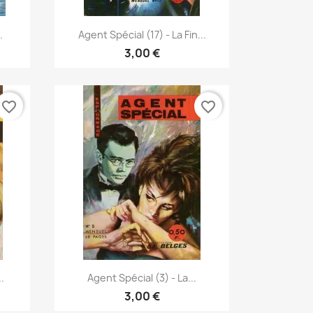
Vista rápida

.
Agent Spécial (17) - La Fin...
3,00 €
favorite_border
favorite_border
Vista rápida

.
Agent Spécial (3) - La...
3,00 €