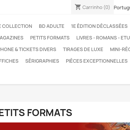
shopping_cart
Carrinho
(0)
Portug
E COLLECTION
BD ADULTE
1E ÉDITION DÉCLASSÉES
AGAZINES
PETITS FORMATS
LIVRES - ROMANS - ET
HONE & TICKETS DIVERS
TIRAGES DE LUXE
MINI-RÉ
FFICHES
SÉRIGRAPHIES
PIÈCES EXCEPTIONNELLES
ETITS FORMATS