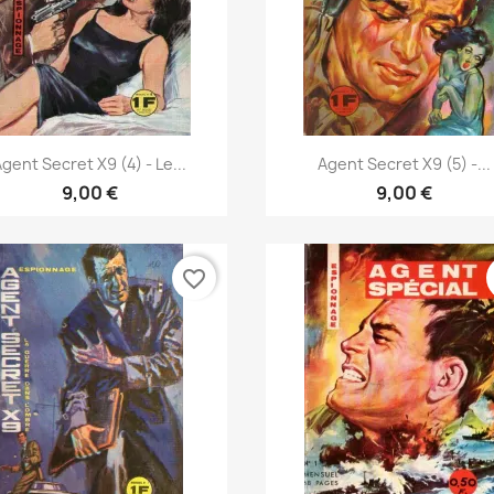
Vista rápida
Vista rápida


Agent Secret X9 (4) - Le...
Agent Secret X9 (5) -...
9,00 €
9,00 €
favorite_border